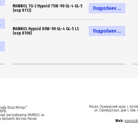
.
MANNOL TG-2 Hypoid 75W-90 GL-4 GL-5
Подробнее ...
(код 8112)
.
MANNOL Hypoid 80W-90 GL-4 GL-5 LS
Подробнее ...
(код 8106)
.
Россия, Приморский край, г. Арте
ьфа Влад Моторс"
ул. Оренбургская, дом 1, пом. 
8918
ный дистрибьютор MANNOL на
 Дальнего Востока России
Web:
mannol.d