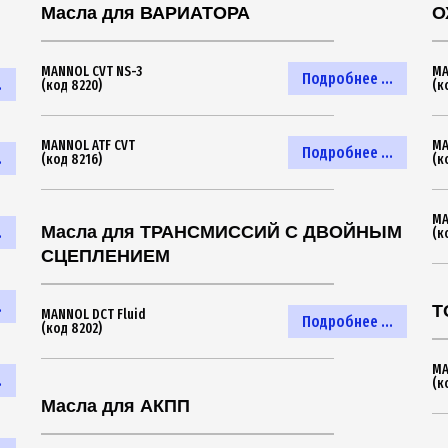
Масла для ВАРИАТОРА
О
MANNOL CVT NS-3
MA
Подробнее ...
.
(код 8220)
(к
MANNOL ATF CVT
MA
Подробнее ...
.
(код 8216)
(к
MA
Масла для ТРАНСМИССИЙ С ДВОЙНЫМ
.
(к
СЦЕПЛЕНИЕМ
.
Т
MANNOL DCT Fluid
Подробнее ...
(код 8202)
MA
.
(к
Масла для АКПП