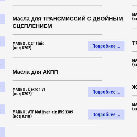
MA
Масла для ТРАНСМИССИЙ С ДВОЙНЫМ
.
(к
СЦЕПЛЕНИЕМ
.
Т
MANNOL DCT Fluid
Подробнее ...
(код 8202)
MA
.
(к
Масла для АКПП
.
Ж
MANNOL Dexron VI
Подробнее ...
(код 8207)
MA
.
(к
MANNOL ATF Multivehicle JWS 3309
Подробнее ...
(код 8218)
.