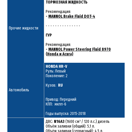
ТОРМОЗНАЯ ЖИДКОСТЬ
Рекомендация:
-
MANNOL Brake Fluid DOT-4
- - - - - - - - - - - - - - -
Прочие жидкости
ГУР
Рекомендация:
-
MANNOL Power Steering Fluid 8970
(Honda и Acura)
HONDA HR-V
Руль: Левый
Поколение: 2
Кузов:
RU
Автомобиль
Привод: Передний
КПП: мкпп-6
Годы выпуска: 2015-2018
ДВС:
N16A3
(1600 см³ / 120 л.с.) дизель
Объём заливки (общий): 5,1 л.
Объём заливки (сервисный): 4,5 л.