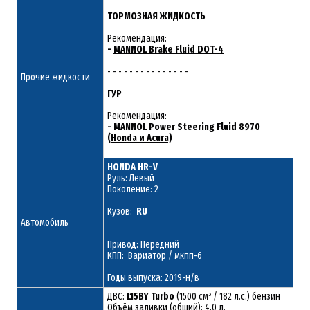
ТОРМОЗНАЯ ЖИДКОСТЬ
Рекомендация:
-
MANNOL Brake Fluid DOT-4
- - - - - - - - - - - - - - -
Прочие жидкости
ГУР
Рекомендация:
-
MANNOL Power Steering Fluid 8970
(Honda и Acura)
HONDA HR-V
Руль: Левый
Поколение: 2
Кузов:
RU
Автомобиль
Привод: Передний
КПП: Вариатор / мкпп-6
Годы выпуска: 2019-н/в
ДВС:
L15BY Turbo
(1500 см³ / 182 л.с.) бензин
Объём заливки (общий): 4,0 л.