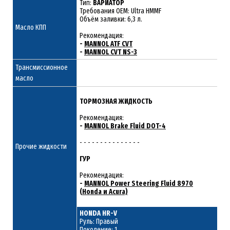
Тип:
ВАРИАТОР
Требования OEM: Ultra HMMF
Объём заливки: 6,3 л.
Масло КПП
Рекомендация:
-
MANNOL ATF CVT
-
MANNOL CVT NS-3
Трансмиссионное
масло
ТОРМОЗНАЯ ЖИДКОСТЬ
Рекомендация:
-
MANNOL Brake Fluid DOT-4
- - - - - - - - - - - - - - -
Прочие жидкости
ГУР
Рекомендация:
-
MANNOL Power Steering Fluid 8970
(Honda и Acura)
HONDA HR-V
Руль: Правый
Поколение: 1