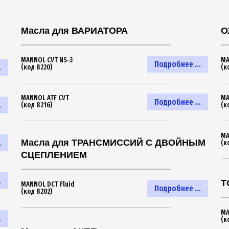
Масла для ВАРИАТОРА
О
MANNOL CVT NS-3
MA
Подробнее ...
.
(код 8220)
(к
MANNOL ATF CVT
MA
Подробнее ...
.
(код 8216)
(к
MA
Масла для ТРАНСМИССИЙ С ДВОЙНЫМ
.
(к
СЦЕПЛЕНИЕМ
.
Т
MANNOL DCT Fluid
Подробнее ...
(код 8202)
MA
.
(к