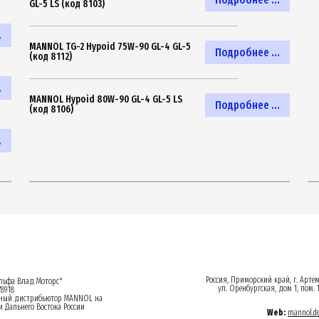
GL-5 LS (код 8103)
.
MANNOL TG-2 Hypoid 75W-90 GL-4 GL-5
Подробнее ...
(код 8112)
.
MANNOL Hypoid 80W-90 GL-4 GL-5 LS
Подробнее ...
(код 8106)
.
Россия, Приморский край, г. Арте
ьфа Влад Моторс"
ул. Оренбургская, дом 1, пом. 
8918
ный дистрибьютор MANNOL на
 Дальнего Востока России
Web:
mannol.d