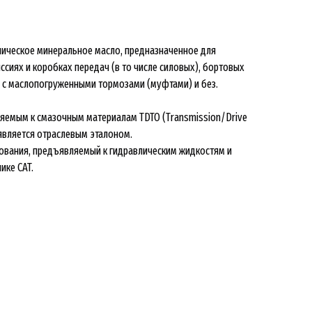
ическое минеральное масло, предназначенное для
ссиях и коробках передач (в то числе силовых), бортовых
и с маслопогруженными тормозами (муфтами) и без.
ляемым к смазочным материалам TDTO (Transmission/Drive
4 является отраслевым эталоном.
ования, предъявляемый к гидравлическим жидкостям и
ике CAT.