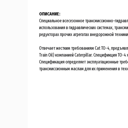
ОПИСАНИЕ:
Специальное всесезонное трансмиссионно-гидравл
использования в гидравлических системах, трансми
редукторах прочих агрегатах внедорожной техник
Отвечает жестким требованиям Cat TO-4, предъяв
Train Oil) компанией Caterpillar. Спецификция TO-
Спецификация определяет эксплуатационные треб
трансмиссионным маслам для их применения в техн