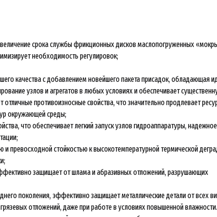
увеличение срока службы фрикционных дисков маслопогруженных «мокр
нимизирует необходимость регулировок;
его качества с добавлением новейшего пакета присадок, обладающая и
ование узлов и агрегатов в любых условиях и обеспечивает существенн
ет отличные противоизносные свойства, что значительно продлевает ресур
ур окружающей среды;
йства, что обеспечивает легкий запуск узлов гидроаппаратуры, надежн
тации;
ю и превосходной стойкостью к высокотемпературной термической дегра
и;
ффективно защищает от шлама и абразивных отложений, разрушающих
днего поколения, эффективно защищает металлические детали от всех ви
грязевых отложений, даже при работе в условиях повышенной влажности.