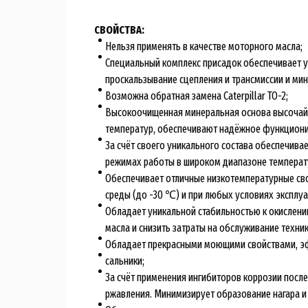
СВОЙСТВА:
Нельзя применять в качестве моторного масла;
Специальный комплекс присадок обеспечивает 
проскальзывание сцепления и трансмиссии и ми
Возможна обратная замена Caterpillar TO-2;
Высокоочищенная минеральная основа высочайш
температур, обеспечивают надёжное функционир
За счёт своего уникального состава обеспечива
режимах работы в широком диапазоне температ
Обеспечивает отличные низкотемпературные сво
среды (до -30 ℃) и при любых условиях эксплуа
Обладает уникальной стабильностью к окислени
масла и снизить затраты на обслуживание техник
Обладает прекрасными моющими свойствами, э
сальники;
За счёт применения ингибиторов коррозии после
ржавления. Минимизирует образование нагара и 