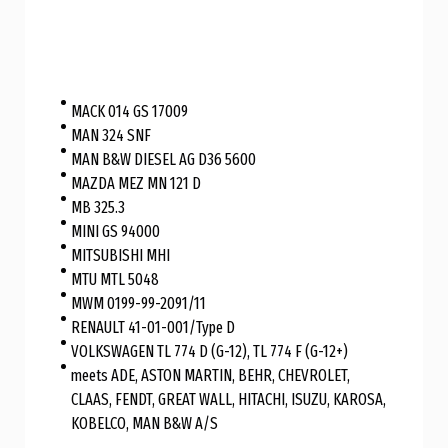
MACK 014 GS 17009
MAN 324 SNF
MAN B&W DIESEL AG D36 5600
MAZDA MEZ MN 121 D
MB 325.3
MINI GS 94000
MITSUBISHI MHI
MTU MTL 5048
MWM 0199-99-2091/11
RENAULT 41-01-001/Type D
VOLKSWAGEN TL 774 D (G-12), TL 774 F (G-12+)
meets ADE, ASTON MARTIN, BEHR, CHEVROLET,
CLAAS, FENDT, GREAT WALL, HITACHI, ISUZU, KAROSA,
KOBELCO, MAN B&W A/S