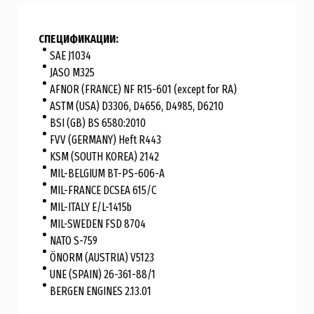
СПЕЦИФИКАЦИИ:
SAE J1034
JASO M325
AFNOR (FRANCE) NF R15-601 (except for RA)
ASTM (USA) D3306, D4656, D4985, D6210
BSI (GB) BS 6580:2010
FVV (GERMANY) Heft R443
KSM (SOUTH KOREA) 2142
MIL-BELGIUM BT-PS-606-A
MIL-FRANCE DCSEA 615/C
MIL-ITALY E/L-1415b
MIL-SWEDEN FSD 8704
NATO S-759
ÖNORM (AUSTRIA) V5123
UNE (SPAIN) 26-361-88/1
BERGEN ENGINES 2.13.01