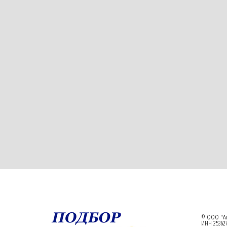
© ООО "Ал
ИНН 253627