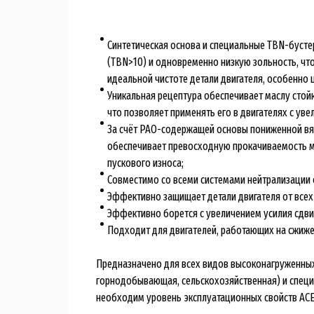
Синтетическая основа и специальные TBN-буст
(TBN>10) и одновременно низкую зольность, чт
идеальной чистоте детали двигателя, особенно
Уникальная рецептура обеспечивает маслу стойк
что позволяет применять его в двигателях с ув
За счёт PAO-содержащей основы пониженной вяз
обеспечивает превосходную прокачиваемость мас
пускового износа;
Совместимо со всеми системами нейтрализации о
Эффективно защищает детали двигателя от всех
Эффективно борется с увеличением усилия сдвиг
Подходит для двигателей, работающих на сжиже
Предназначено для всех видов высоконагруженных 
горнодобывающая, сельскохозяйственная) и специал
необходим уровень эксплуатационных свойств ACE