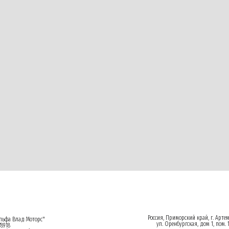
Россия, Приморский край, г. Арте
ьфа Влад Моторс"
ул. Оренбургская, дом 1, пом. 
8918