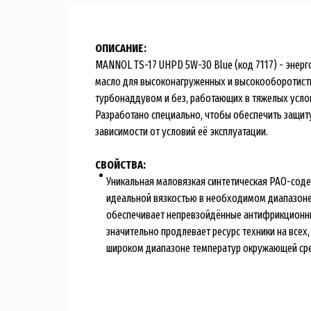
ОПИСАНИЕ:
MANNOL TS-17 UHPD 5W-30 Blue (код 7117) - энер
масло для высоконагруженных и высокооборотисты
турбонаддувом и без, работающих в тяжелых усло
Разработано специально, чтобы обеспечить защиту
зависимости от условий её эксплуатации.
СВОЙСТВА:
Уникальная маловязкая синтетическая PAO-сод
идеальной вязкостью в необходимом диапазоне 
обеспечивает непревзойдённые антифрикционны
значительно продлевает ресурс техники на всех
широком диапазоне температур окружающей сре