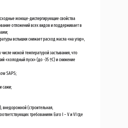
восходные моюще-диспергирующие свойства
ование отложений всех видов и поддерживает в
нами;
ратуры вспышки снижает расход масла «на угар»,
числе низкой температурой застывания, что
ий «холодный пуск» (до -35 ºC) и снижение
Low SAPS;
и сажи;
), внедорожной (строительная,
ответствующих требованиям Euro I – V и VI где