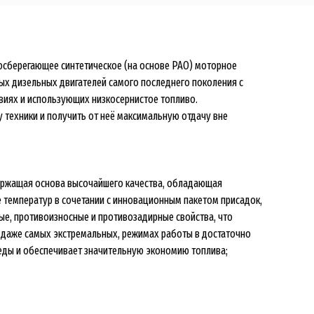
госберегающее синтетическое (на основе РАО) моторное
х дизельных двигателей самого последнего поколения с
виях и использующих низкосернистое топливо.
 техники и получить от неё максимальную отдачу вне
ержащая основа высочайшего качества, обладающая
температур в сочетании с инновационным пакетом присадок,
е, противоизносные и противозадирные свойства, что
, даже самых экстремальных, режимах работы в достаточно
ды и обеспечивает значительную экономию топлива;