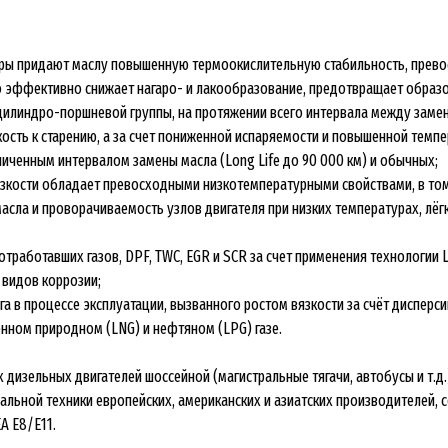
еры придают маслу повышенную термоокислительную стабильность, пре
о эффективно снижает нагаро- и лакообразование, предотвращает образ
 цилиндро-поршневой группы, на протяжении всего интервала между заме
ость к старению, а за счет пониженной испаряемости и повышенной темпе
еличенным интервалом замены масла (Long Life до 90 000 км) и обычных;
кости обладает превосходными низкотемпературными свойствами, в том 
ла и проворачиваемость узлов двигателя при низких температурах, лёгк
тработавших газов, DPF, TWC, EGR и SCR за счет применения технологии 
 видов коррозии;
а в процессе эксплуатации, вызванного ростом вязкости за счёт дисперcи
нном природном (LNG) и нефтяном (LPG) газе.
дизельных двигателей шоссейной (магистральные тягачи, автобусы и т.д.
ьной техники европейских, американских и азиатских производителей, со
A E8/E11.