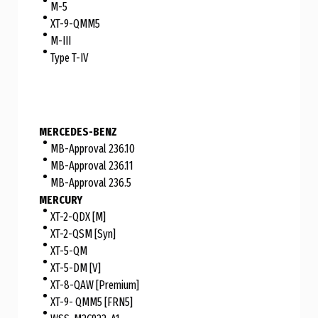
M-5
XT-9-QMM5
M-III
Type T-IV
MERCEDES-BENZ
MB-Approval 236.10
MB-Approval 236.11
MB-Approval 236.5
MERCURY
XT-2-QDX [M]
XT-2-QSM [Syn]
XT-5-QM
XT-5-DM [V]
XT-8-QAW [Premium]
XT-9- QMM5 [FRN5]