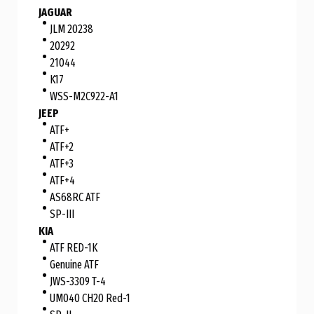
JAGUAR
JLM 20238
20292
21044
K17
WSS-M2C922-A1
JEEP
ATF+
ATF+2
ATF+3
ATF+4
AS68RC ATF
SP-III
KIA
ATF RED-1K
Genuine ATF
JWS-3309 T-4
UM040 CH20 Red-1