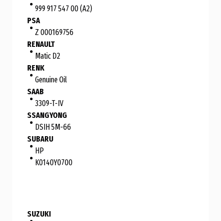
999 917 547 00 (A2)
PSA
Z 000169756
RENAULT
Matic D2
RENK
Genuine Oil
SAAB
3309-T-IV
SSANGYONG
DSIH 5M-66
SUBARU
HP
K0140Y0700
SUZUKI