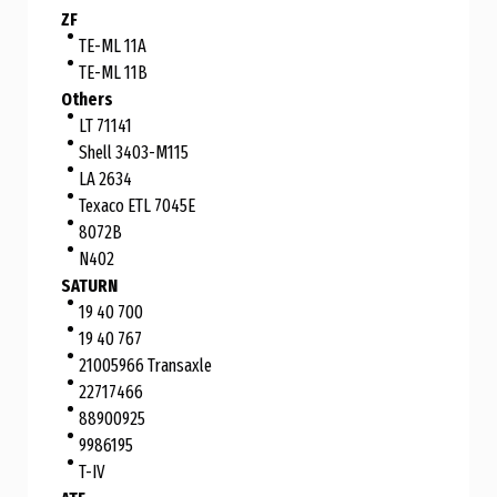
ZF
TE-ML 11A
TE-ML 11B
Others
LT 71141
Shell 3403-M115
LA 2634
Texaco ETL 7045E
8072B
N402
SATURN
19 40 700
19 40 767
21005966 Transaxle
22717466
88900925
9986195
T-IV