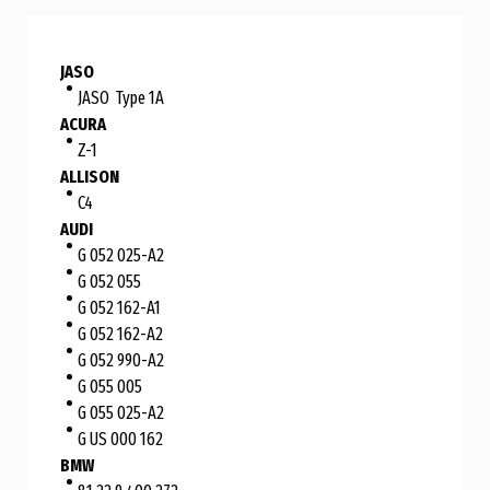
JASO
JASO Type 1A
ACURA
Z-1
ALLISON
C4
AUDI
G 052 025-A2
G 052 055
G 052 162-A1
G 052 162-A2
G 052 990-A2
G 055 005
G 055 025-A2
G US 000 162
BMW