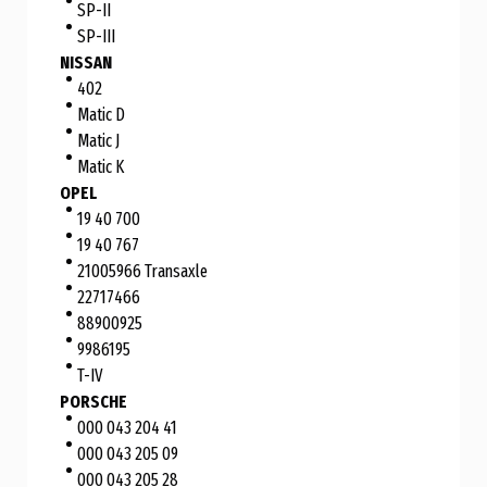
SP-II
SP-III
NISSAN
402
Matic D
Matic J
Matic K
OPEL
19 40 700
19 40 767
21005966 Transaxle
22717466
88900925
9986195
T-IV
PORSCHE
000 043 204 41
000 043 205 09
000 043 205 28