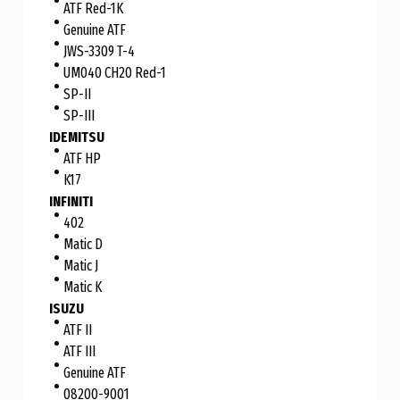
ATF Red-1K
Genuine ATF
JWS-3309 T-4
UM040 CH20 Red-1
SP-II
SP-III
IDEMITSU
ATF HP
K17
INFINITI
402
Matic D
Matic J
Matic K
ISUZU
ATF II
ATF III
Genuine ATF
08200-9001