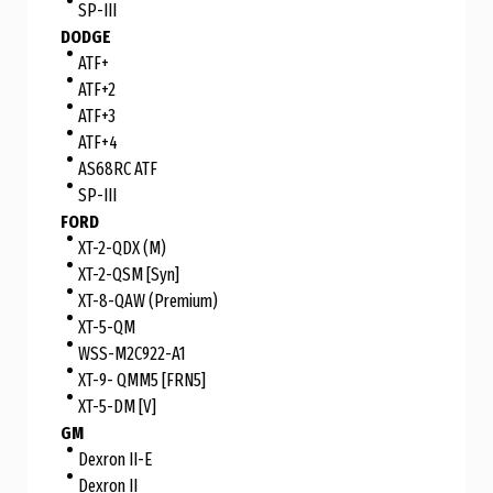
SP-III
DODGE
ATF+
ATF+2
ATF+3
ATF+4
AS68RC ATF
SP-III
FORD
XT-2-QDX (M)
XT-2-QSM [Syn]
XT-8-QAW (Premium)
XT-5-QM
WSS-M2C922-A1
XT-9- QMM5 [FRN5]
XT-5-DM [V]
GM
Dexron II-E
Dexron II