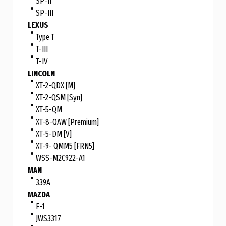
SP-II
SP-III
LEXUS
Type T
T-III
T-IV
LINCOLN
XT-2-QDX [M]
XT-2-QSM [Syn]
XT-5-QM
XT-8-QAW [Premium]
XT-5-DM [V]
XT-9- QMM5 [FRN5]
WSS-M2C922-A1
MAN
339A
MAZDA
F-1
JWS3317