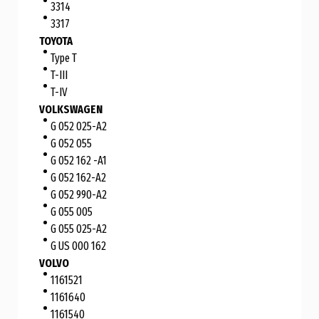
3314
3317
TOYOTA
Type T
T-III
T-IV
VOLKSWAGEN
G 052 025-A2
G 052 055
G 052 162 -A1
G 052 162-A2
G 052 990-A2
G 055 005
G 055 025-A2
G US 000 162
VOLVO
1161521
1161640
1161540