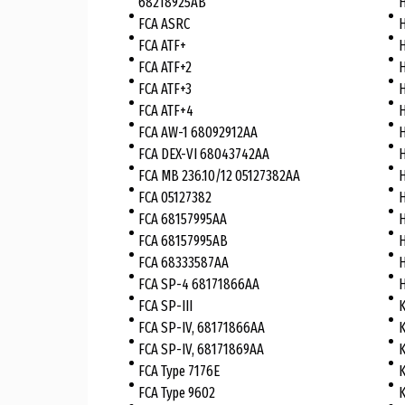
68218925AB
H
FCA ASRC
H
FCA ATF+
H
FCA ATF+2
FCA ATF+3
H
FCA ATF+4
H
FCA AW-1 68092912AA
H
FCA DEX-VI 68043742AA
H
FCA MB 236.10/12 05127382AA
H
FCA 05127382
H
FCA 68157995AA
H
FCA 68157995AB
H
FCA 68333587AA
H
FCA SP-4 68171866AA
H
FCA SP-III
K
FCA SP-IV, 68171866AA
K
FCA SP-IV, 68171869AA
K
FCA Type 7176E
K
FCA Type 9602
K