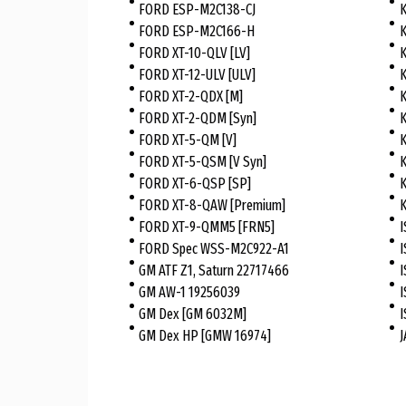
FORD ESP-M2C138-CJ
K
FORD ESP-M2C166-H
K
FORD XT-10-QLV [LV]
K
FORD XT-12-ULV [ULV]
K
FORD XT-2-QDX [M]
K
FORD XT-2-QDM [Syn]
K
FORD XT-5-QM [V]
K
FORD XT-5-QSM [V Syn]
K
FORD XT-6-QSP [SP]
K
FORD XT-8-QAW [Premium]
K
FORD XT-9-QMM5 [FRN5]
I
FORD Spec WSS-M2C922-A1
I
GM ATF Z1, Saturn 22717466
I
GM AW-1 19256039
I
GM Dex [GM 6032M]
I
GM Dex HP [GMW 16974]
J