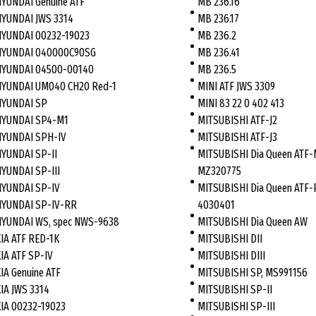
YUNDAI Genuine ATF
MB 236.16
YUNDAI JWS 3314
MB 236.17
YUNDAI 00232-19023
MB 236.2
HYUNDAI 040000C90SG
MB 236.41
YUNDAI 04500-00140
MB 236.5
YUNDAI UM040 CH20 Red-1
MINI ATF JWS 3309
YUNDAI SP
MINI 83 22 0 402 413
YUNDAI SP4-M1
MITSUBISHI ATF-J2
YUNDAI SPH-IV
MITSUBISHI ATF-J3
YUNDAI SP-II
MITSUBISHI Dia Queen ATF-
YUNDAI SP-III
MZ320775
YUNDAI SP-IV
MITSUBISHI Dia Queen ATF-
YUNDAI SP-IV-RR
4030401
YUNDAI WS, spec NWS-9638
MITSUBISHI Dia Queen AW
IA ATF RED-1K
MITSUBISHI DII
IA ATF SP-IV
MITSUBISHI DIII
IA Genuine ATF
MITSUBISHI SP, MS991156
IA JWS 3314
MITSUBISHI SP-II
IA 00232-19023
MITSUBISHI SP-III