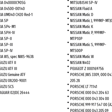
IA 040000C90SG
MITSUBISHI SP-IV
IA 04500-00140
NISSAN Fluid A
IA UM040 CH20 Red-1
NISSAN Matic D
IA SP
NISSAN Matic J, 999MP-MTJ
IA SP4-M1
NISSAN Matic K
IA SPH-IV
NISSAN Matic P, 999MP-
IA SP-II
MTP10P
IA SP-III
NISSAN Matic S, 999MP-
IA SP-IV
MTS00P
IA WS, spec NWS-9638
NISSAN Matic W
SUZU ATF II
NISSAN N402
SUZU ATF III
PEUGEOT Z 000169756
SUZU Genuine ATF
PORSCHE JWS 3309, 000 04
SUZU 08200-9001
205 28
SUZU SCS
PORSCHE LT 71141
AGUAR 02JDE 26444
PORSCHE 000 043 204 63
PORSCHE 000 043 304 00
PORSCHE 999 917 547 00 (A
PORSCHE 000 043 205 09