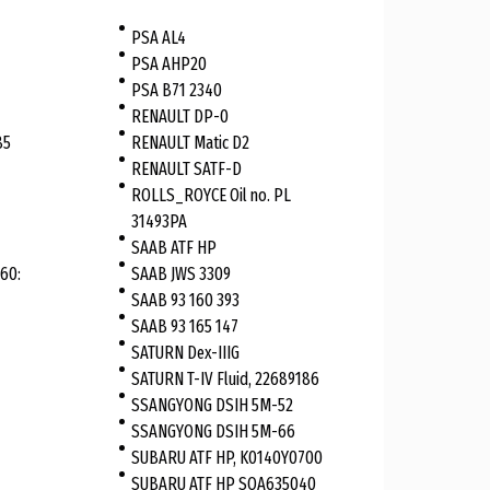
PSA AL4
PSA AHP20
PSA B71 2340
RENAULT DP-0
85
RENAULT Matic D2
RENAULT SATF-D
ROLLS_ROYCE Oil no. PL
31493PA
SAAB ATF HP
60:
SAAB JWS 3309
SAAB 93 160 393
SAAB 93 165 147
SATURN Dex-IIIG
SATURN T-IV Fluid, 22689186
SSANGYONG DSIH 5M-52
SSANGYONG DSIH 5M-66
SUBARU ATF HP, K0140Y0700
SUBARU ATF HP SOA635040