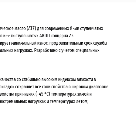
ическое масло (ATF) для современных 8-ми ступенчатых
в и 6-ти ступенчатых АКПП концерна ZF.
тирует минимальный износ, продолжительный срок службы
альных нагрузках. Разработано с учетом специальных
качества со стабильно высоким индексом вязкости в
исадок сохраняет все свои свойства в широком диапазоне
ойства при низких (-45 °C) температурах зимой и
экстремальных нагрузках и температурах летом;