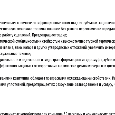
спечивает отличные антифрикционные свойства для зубчатых зацеплени
ственную экономию топлива, плавное без рывков переключение передач 
ю работу сцеплений. Предотвращает задир;
ической стабильностью и стойкостью к высокотемпературной термическо
ие шлама, лака, нагара и других углеродистых отложений, увеличить инте
служивание техники;
ительность и надежность и гидротрансформаторов и гидромуфт, зубчаты
фективно защищает от коррозии металлические детали из черных и цветны
анию и кавитации, обладает прекрасными охлаждающими свойствами. Име
ми уплотнений, предотвращает их разбухание, затвердевание и усадку, ч
ступенчатых коробок передач концерна ZF легковых и коммерческих автом