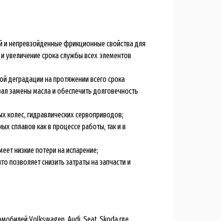
й и непревзойденные фрикционные свойства для
и увеличение срока службы всех элементов
й деградации на протяжении всего срока
рвал замены масла и обеспечить долговечность
х колес, гидравлических сервоприводов;
х сплавов как в процессе работы, так и в
ет низкие потери на испарение;
то позволяет снизить затраты на запчасти и
обилей Volkswagen, Audi, Seat, Skoda где