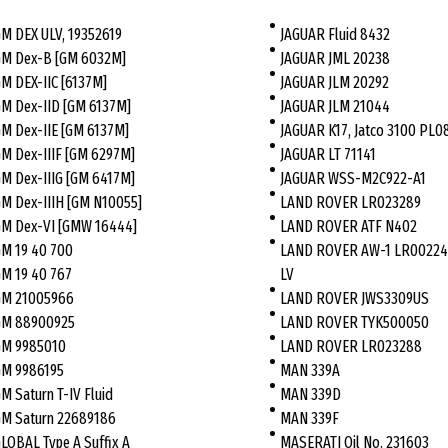
M DEX ULV, 19352619
JAGUAR Fluid 8432
M Dex-B [GM 6032M]
JAGUAR JML 20238
M DEX-IIC [6137M]
JAGUAR JLM 20292
M Dex-IID [GM 6137M]
JAGUAR JLM 21044
M Dex-IIE [GM 6137M]
JAGUAR K17, Jatco 3100 PL0
M Dex-IIIF [GM 6297M]
JAGUAR LT 71141
M Dex-IIIG [GM 6417M]
JAGUAR WSS-M2C922-A1
M Dex-IIIH [GM N10055]
LAND ROVER LR023289
M Dex-VI [GMW 16444]
LAND ROVER ATF N402
M 19 40 700
LAND ROVER AW-1 LR00224
M 19 40 767
LV
M 21005966
LAND ROVER JWS3309US
M 88900925
LAND ROVER TYK500050
M 9985010
LAND ROVER LR023288
M 9986195
MAN 339A
M Saturn T-IV Fluid
MAN 339D
M Saturn 22689186
MAN 339F
LOBAL Type A Suffix A
MASERATI Oil No. 231603