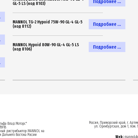
Подробнее ...
GL-5 LS (код 8103)
.
MANNOL TG-2 Hypoid 75W-90 GL-4 GL-5
Подробнее ...
(код 8112)
.
MANNOL Hypoid 80W-90 GL-4 GL-5 LS
Подробнее ...
(код 8106)
.
Россия, Приморский край, г. Арте
ьфа Влад Моторс"
ул. Оренбургская, дом 1, пом. 
8918
ный дистрибьютор MANNOL на
 Дальнего Востока России
Web:
mannol.d