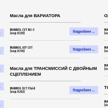
Масла для ВАРИАТОРА
О
MANNOL CVT NS-3
MA
Подробнее ...
.
(код 8220)
(к
MANNOL ATF CVT
MA
Подробнее ...
.
(код 8216)
(к
MA
Масла для ТРАНСМИССИЙ С ДВОЙНЫМ
.
(к
СЦЕПЛЕНИЕМ
.
Т
MANNOL DCT Fluid
Подробнее ...
(код 8202)
MA
.
(к