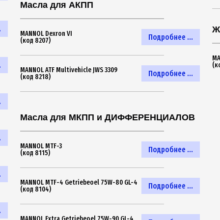
Масла для АКПП
.
Ж
MANNOL Dexron VI
Подробнее ...
(код 8207)
MA
.
(к
MANNOL ATF Multivehicle JWS 3309
Подробнее ...
(код 8218)
.
Масла для МКПП и ДИФФЕРЕНЦИАЛОВ
.
MANNOL MTF-3
Подробнее ...
(код 8115)
.
MANNOL MTF-4 Getriebeoel 75W-80 GL-4
Подробнее ...
(код 8104)
.
MANNOL Extra Getriebeoel 75W-90 GL-4