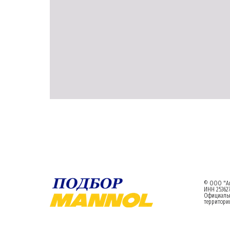
© ООО "Ал
ИНН 253627
Официаль
территории