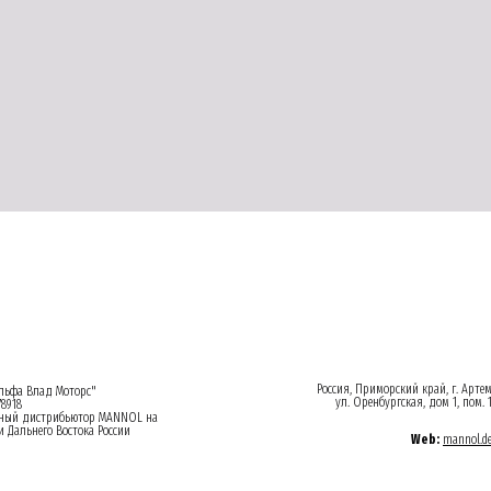
Россия, Приморский край, г. Арте
ьфа Влад Моторс"
ул. Оренбургская, дом 1, пом. 
8918
ный дистрибьютор MANNOL на
 Дальнего Востока России
Web:
mannol.d