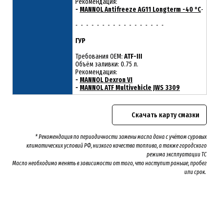
Рекомендация:
-
MANNOL Antifreeze AG11 Longterm -40 °C
-
- - - - - - - - - - - - - - - - -
ГУР
Требования OEM:
ATF-III
Объём заливки: 0.75 л.
Рекомендация:
-
MANNOL Dexron VI
-
MANNOL ATF Multivehicle JWS 3309
Скачать карту смазки
* Рекомендация по периодичности замены масла дана с учётом суровых
климатических условий РФ, низкого качества топлива, а также городского
режима эксплуатации ТС
Масло необходимо менять
в зависимости от того, что наступит раньше, пробег
или срок.