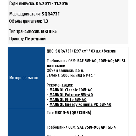
Годы выпуска:
05.2011 - 11.2016
Марка двигателя:
SQR473F
Объём двигателя:
1.3
Тип трансмиссии:
МКПП-5
Привод:
Передний
ДВС:
SQR473F
(1297 см³ / 83 л.с.) бензин
Требования ОЕМ:
SAE 5W-40, 10W-40; API SL
или выше
Объём заливки: 3.6 л.
Замена: 5000 км или 6 мес. *
Моторное масло
Рекомендация:
-
MANNOL Classic 10W-40
-
MANNOL Extreme 5W-40
-
MANNOL Elite 5W-40
-
MANNOL Energy Formula PD 5W-40
Тип:
МКПП-5 (QR513MHA)
Требования OEM:
SAE 75W-90; API GL-4