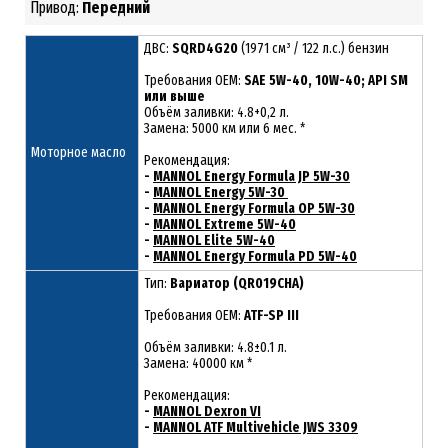
Привод:
Передний
ДВС:
SQRD4G20
(1971 см³ / 122 л.с.) бензин
Требования ОЕМ:
SAE 5W-40, 10W-40; API SM
или выше
Объём заливки: 4.8+0,2 л.
Замена: 5000 км или 6 мес. *
Моторное масло
Рекомендация:
-
MANNOL Energy Formula JP 5W-30
-
MANNOL Energy 5W-30
-
MANNOL Energy Formula OP 5W-30
-
MANNOL Extreme 5W-40
-
MANNOL Elite 5W-40
-
MANNOL Energy Formula PD 5W-40
Тип:
Вариатор (QR019CHA)
Требования OEM:
ATF-SP III
Объём заливки: 4.8±0.1 л.
Замена: 40000 км *
Рекомендация:
-
MANNOL Dexron VI
-
MANNOL ATF Multivehicle JWS 3309