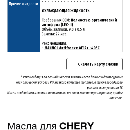
- - - - - - - - - - - - - - - - -
Прочие жидкости
ОХЛАЖДАЮЩАЯ ЖИДКОСТЬ
Требования OEM:
Полностью органический
антифриз (LEC-II)
Объём заливки: 9.0 ± 0.5 л.
Замена: 24 мес.
Рекомендация:
-
MANNOL Antifreeze AF12+ -40°C
Скачать карту смазки
* Рекомендация по периодичности замены масла дана с учётом суровых
климатических условий РФ, низкого качества топлива, а также городского
режима эксплуатации ТС
Масло необходимо менять
в зависимости от того, что наступит раньше, пробег
или срок.
Масла для
CHERY