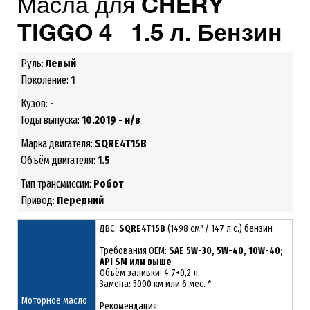
Масла для
CHERY
TIGGO 4 1.5 л. Бензин
Руль:
Левый
Поколение:
1
Кузов:
-
Годы выпуска:
10.2019 - н/в
Марка двигателя:
SQRE4T15B
Объём двигателя:
1.5
Тип трансмиссии:
Робот
Привод:
Передний
ДВС:
SQRE4T15B
(1498 см³ / 147 л.с.) бензин
Требования ОЕМ:
SAE 5W-30, 5W-40, 10W-40;
API SM или выше
Объём заливки: 4.7+0,2 л.
Замена: 5000 км или 6 мес. *
Моторное масло
Рекомендация: