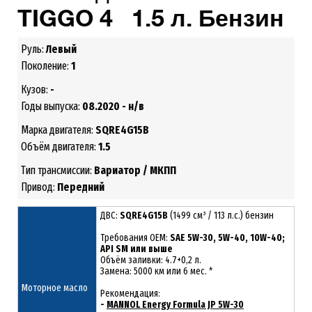
TIGGO 4 1.5 л. Бензин
Руль:
Левый
Поколение:
1
Кузов:
-
Годы выпуска:
08.2020 - н/в
Марка двигателя:
SQRE4G15B
Объём двигателя:
1.5
Тип трансмиссии:
Вариатор / МКПП
Привод:
Передний
ДВС:
SQRE4G15B
(1499 см³ / 113 л.с.) бензин
Требования ОЕМ:
SAE 5W-30, 5W-40, 10W-40;
API SM или выше
Объём заливки: 4.7+0,2 л.
Замена: 5000 км или 6 мес. *
Моторное масло
Рекомендация:
-
MANNOL Energy Formula JP 5W-30