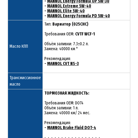
-
MANNOL Energy Formula OP 5W-30
-
MANNOL Extreme 5W-40
-
MANNOL Elite 5W-40
-
MANNOL Energy Formula PD 5W-40
Тип:
Вариатор (025CHC)
Требования OEM:
CVTF WCF-1
Объём заливки: 7.3±0.2 л.
Масло КПП
Замена: 40000 км *
Рекомендация:
-
MANNOL CVT NS-3
Трансмиссионное
масло
ТОРМОЗНАЯ ЖИДКОСТЬ:
Требования OEM: DOT4
Объём заливки: 1 л.
Замена: 40000 км/ 24 мес.
Рекомендация:
-
MANNOL Brake Fluid DOT-4
- - - - - - - - - - - - - - - - -