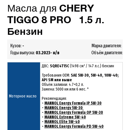
Масла для
CHERY
TIGGO 8 PRO 1.5 л.
Бензин
Кузов:
-
Марка двигателя:
SQR
Годы выпуска:
03.2023- н/в
Объём двигателя:
1.5
ДВС:
SQRE4T15C
(1498 см³ / 147 л.с.) бензин
Требования ОЕМ:
SAE 5W-30, 5W-40, 10W-40;
API SM или выше
Объём заливки: 4.7+0,2 л.
Замена: 5000 км или 6 мес. *
Моторное масло
Рекомендация:
-
MANNOL Energy Formula JP 5W-30
-
MANNOL Energy 5W-30
-
MANNOL Energy Formula OP 5W-30
-
MANNOL Extreme 5W-40
-
MANNOL Elite 5W-40
-
MANNOL Energy Formula PD 5W-40