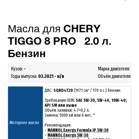
Масла для
CHERY
TIGGO 8 PRO
2.0
л.
Бензин
Кузов:
-
Марка двигателя:
SQR
Годы выпуска:
03.2021 - н/в
Объём двигателя:
2.0
ДВС:
SQRD4T20
(1971 см³ / 170 л.с.) бензин
Требования ОЕМ:
SAE 5W-30, 5W-40, 10W-40;
API SM или выше
Объём заливки: 4.7+0,2 л.
Замена: 5000 км или 6 мес. *
Моторное масло
Рекомендация:
-
MANNOL Energy Formula JP 5W-30
-
MANNOL Energy 5W-30