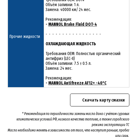
Объём заливки: 1 л.
Замена: 40000 км/ 24 мес.
Рекомендация:
-
MANNOL Brake Fluid DOT-4
- - - - - - - - - - - - - - - - -
Прочие жидкости
ОХЛАЖДАЮЩАЯ ЖИДКОСТЬ
Требования OEM: Полностью органический
антифриз (LEC-II)
Объём заливки: 7.5 ± 0.5 л.
Замена: 24 мес.
Рекомендация:
-
MANNOL Antifreeze AF12+ -40°C
Скачать карту смазки
* Рекомендация по периодичности замены масла дана с учётом суровых
климатических условий РФ, низкого качества топлива, а также городского
режима эксплуатации ТС
Масло необходимо менять
в зависимости от того, что наступит раньше, пробег
или срок.