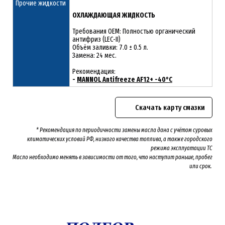
Прочие жидкости
ОХЛАЖДАЮЩАЯ ЖИДКОСТЬ
Требования OEM: Полностью органический
антифриз (LEC-II)
Объём заливки: 7.0 ± 0.5 л.
Замена: 24 мес.
Рекомендация:
-
MANNOL Antifreeze AF12+ -40°C
Скачать карту смазки
* Рекомендация по периодичности замены масла дана с учётом суровых
климатических условий РФ, низкого качества топлива, а также городского
режима эксплуатации ТС
Масло необходимо менять
в зависимости от того, что наступит раньше, пробег
или срок.