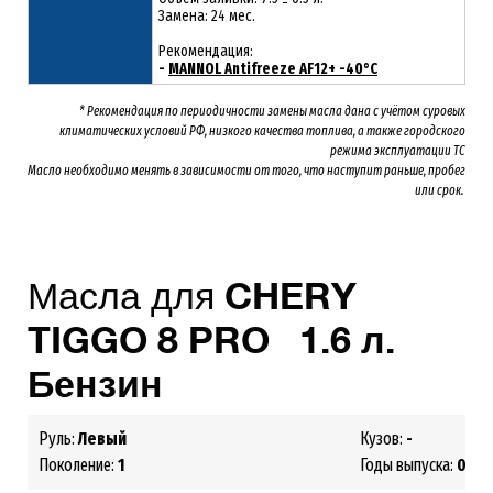
Замена: 24 мес.
Рекомендация:
-
MANNOL Antifreeze AF12+ -40°C
* Рекомендация по периодичности замены масла дана с учётом суровых
климатических условий РФ, низкого качества топлива, а также городского
режима эксплуатации ТС
Масло необходимо менять
в зависимости от того, что наступит раньше, пробег
или срок.
Масла для
CHERY
TIGGO 8 PRO 1.6 л.
Бензин
Руль:
Левый
Кузов:
-
Поколение:
1
Годы выпуска:
03.20