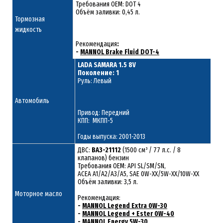
Требования OEM: DOT 4
Объём заливки: 0,45 л.
Тормозная
жидкость
Рекомендация
:
-
MANNOL Brake Fluid DOT-4
LADA SAMARA 1.5 8V
Поколение: 1
Руль: Левый
Автомобиль
Привод: Передний
КПП: МКПП-5
Годы выпуска: 2001-2013
ДВС:
ВАЗ-21112
(1500 см³ / 77 л.с. / 8
клапанов) бензин
Требования ОЕМ: API SL/SM/SN,
ACEA A1/A2/A3/A5, SAE 0W-XX/5W-XX/10W-XX
Объём заливки: 3,5 л.
Моторное масло
Рекомендация:
-
MANNOL Legend Extra 0W-30
-
MANNOL Legend + Ester 0W-40
-
MANNOL Energy 5W-30