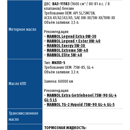
ДВС:
ВАЗ-11183
(1600 см³ / 80-81 л.с. / 8
клапанов) бензин
Требования ОЕМ: API SL/SM/SN,
ACEA A1/A2/A3/A5, SAE 0W-XX/5W-XX/10W-XX
Объём заливки: 3,5 л.
Моторное масло
Рекомендация:
-
MANNOL Legend Extra 0W-30
-
MANNOL Legend + Ester 0W-40
-
MANNOL Energy 5W-30
-
MANNOL Extreme 5W-40
-
MANNOL Elite 5W-40
Тип:
МКПП-5
Требования OEM: 75W-85, GL-4
Объём заливки: 3,3 л.
Замена: 60000 км
Масло КПП
Рекомендация:
-
MANNOL Extra Getriebeoel 75W-90 GL-4
GL-5 LS
-
MANNOL TG-2 Hypoid 75W-90 GL-4 GL-5
Трансмиссионное
масло
ТОРМОЗНАЯ ЖИДКОСТЬ: