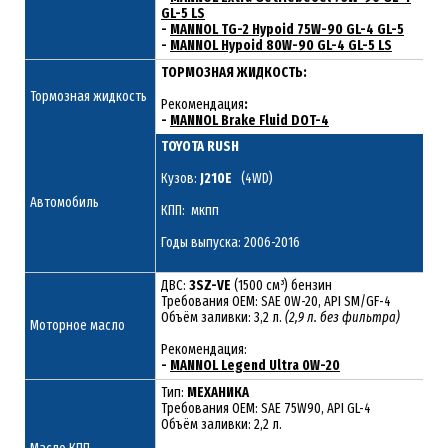
GL-5 LS
-
MANNOL TG-2 Hypoid 75W-90 GL-4 GL-5
-
MANNOL Hypoid 80W-90 GL-4 GL-5 LS
ТОРМОЗНАЯ ЖИДКОСТЬ:
Тормозная жидкость
Рекомендация
:
-
MANNOL Brake Fluid DOT-4
TOYOTA RUSH
Кузов:
J210E
(4WD)
Автомобиль
КПП: мкпп
Годы выпуска: 2006-2016
ДВС:
3SZ-VE
(1500 см³) бензин
Требования ОЕМ: SAE 0W-20, API SM/GF-4
Объём заливки: 3,2 л.
(2,9 л. без фильтра)
Моторное масло
Рекомендация:
-
MANNOL Legend Ultra 0W-20
Тип:
МЕХАНИКА
Требования OEM: SAE 75W90, API GL-4
Объём заливки: 2,2 л.