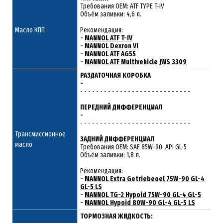
Требования OEM: ATF TYPE T-IV
Объём заливки: 4,6 л.
Масло КПП
Рекомендация:
-
MANNOL ATF T-IV
-
MANNOL Dexron VI
-
MANNOL ATF AG55
-
MANNOL ATF Multivehicle JWS 3309
РАЗДАТОЧНАЯ КОРОБКА
-
- - - - - - - - - - - - - - - - - - - - - - - - - - - -
ПЕРЕДНИЙ ДИФФЕРЕНЦИАЛ
-
- - - - - - - - - - - - - - - - - - - - - - - - - - - -
Трансмиссионное
ЗАДНИЙ ДИФФЕРЕНЦИАЛ
масло
Требования ОЕМ: SAE 85W-90, API GL-5
Объём заливки: 1,8 л.
Рекомендация:
-
MANNOL Extra Getriebeoel 75W-90 GL-4
GL-5 LS
-
MANNOL TG-2 Hypoid 75W-90 GL-4 GL-5
-
MANNOL Hypoid 80W-90 GL-4 GL-5 LS
ТОРМОЗНАЯ ЖИДКОСТЬ: