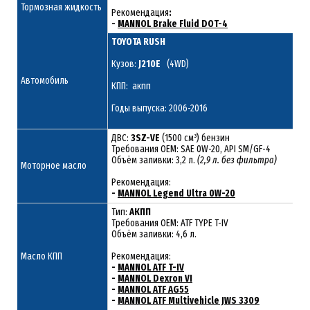
Тормозная жидкость
Рекомендация
:
-
MANNOL Brake Fluid DOT-4
TOYOTA RUSH
Кузов:
J210E
(4WD)
Автомобиль
КПП: акпп
Годы выпуска: 2006-2016
ДВС:
3SZ-VE
(1500 см³) бензин
Требования ОЕМ: SAE 0W-20, API SM/GF-4
Объём заливки: 3,2 л.
(2,9 л. без фильтра)
Моторное масло
Рекомендация:
-
MANNOL Legend Ultra 0W-20
Тип:
АКПП
Требования OEM: ATF TYPE T-IV
Объём заливки: 4,6 л.
Масло КПП
Рекомендация:
-
MANNOL ATF T-IV
-
MANNOL Dexron VI
-
MANNOL ATF AG55
-
MANNOL ATF Multivehicle JWS 3309