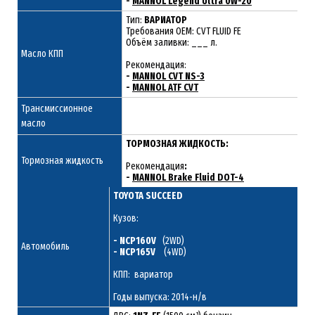
-
MANNOL Legend Ultra 0W-20
Тип:
ВАРИАТОР
Требования OEM: CVT FLUID FE
Объём заливки: ___ л.
Масло КПП
Рекомендация:
-
MANNOL CVT NS-3
-
MANNOL ATF CVT
Трансмиссионное
масло
ТОРМОЗНАЯ ЖИДКОСТЬ:
Тормозная жидкость
Рекомендация
:
-
MANNOL Brake Fluid DOT-4
TOYOTA SUCCEED
Кузов:
- NCP160V
(2WD)
Автомобиль
- NCP165V
(4WD)
КПП: вариатор
Годы выпуска: 2014-н/в