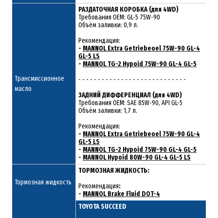
РАЗДАТОЧНАЯ КОРОБКА (для 4WD)
Требования ОЕМ: GL-5 75W-90
Объём заливки: 0,9 л.
Рекомендация:
-
MANNOL Extra Getriebeoel 75W-90 GL-4
GL-5 LS
-
MANNOL TG-2 Hypoid 75W-90 GL-4 GL-5
Трансмиссионное
- - - - - - - - - - - - - - - - - - - - - - - - - - - -
масло
ЗАДНИЙ ДИФФЕРЕНЦИАЛ (для 4WD)
Требования ОЕМ: SAE 85W-90, API GL-5
Объём заливки: 1,7 л.
Рекомендация:
-
MANNOL Extra Getriebeoel 75W-90 GL-4
GL-5 LS
-
MANNOL TG-2 Hypoid 75W-90 GL-4 GL-5
-
MANNOL Hypoid 80W-90 GL-4 GL-5 LS
ТОРМОЗНАЯ ЖИДКОСТЬ:
Тормозная жидкость
Рекомендация
:
-
MANNOL Brake Fluid DOT-4
TOYOTA SUCCEED