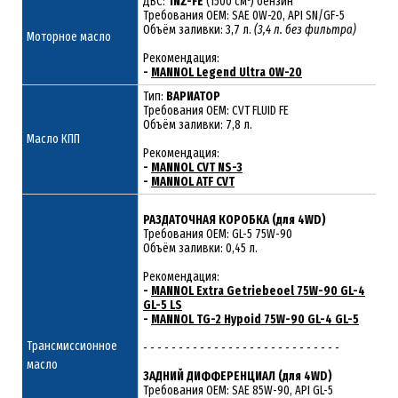
ДВС:
1NZ-FE
(1500 см³) бензин
Требования ОЕМ: SAE 0W-20, API SN/GF-5
Объём заливки: 3,7 л.
(3,4 л. без фильтра)
Моторное масло
Рекомендация:
-
MANNOL Legend Ultra 0W-20
Тип:
ВАРИАТОР
Требования OEM: CVT FLUID FE
Объём заливки: 7,8 л.
Масло КПП
Рекомендация:
-
MANNOL CVT NS-3
-
MANNOL ATF CVT
РАЗДАТОЧНАЯ КОРОБКА (для 4WD)
Требования ОЕМ: GL-5 75W-90
Объём заливки: 0,45 л.
Рекомендация:
-
MANNOL Extra Getriebeoel 75W-90 GL-4
GL-5 LS
-
MANNOL TG-2 Hypoid 75W-90 GL-4 GL-5
Трансмиссионное
- - - - - - - - - - - - - - - - - - - - - - - - - - - -
масло
ЗАДНИЙ ДИФФЕРЕНЦИАЛ (для 4WD)
Требования ОЕМ: SAE 85W-90, API GL-5