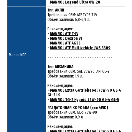
-
MANNOL Legend Ultra 0W-20
Тип:
АКПП
Требования OEM: ATF TYPE T-IV
Объём заливки: 6,8-6,9 л.
Рекомендация:
-
MANNOL ATF T-IV
-
MANNOL Dexron VI
-
MANNOL ATF AG55
-
MANNOL ATF Multivehicle JWS 3309
Масло КПП
- - - - - - - - - - - - - - - - - - - - - - - - - - - -
Тип:
МЕХАНИКА
Требования OEM: SAE 75W90, API GL-4
Объём заливки: 1,9 л.
Рекомендация:
-
MANNOL Extra Getriebeoel 75W-90 GL-4
GL-5 LS
-
MANNOL TG-2 Hypoid 75W-90 GL-4 GL-5
РАЗДАТОЧНАЯ КОРОБКА (для 4WD)
Требования ОЕМ: GL-5 75W-90
Объём заливки: 0,9 л.
Рекомендация:
-
MANNOL Extra Getriebeoel 75W-90 GL-4