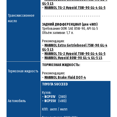
GL-5 LS
-
MANNOL TG-2 Hypoid 75W-90 GL-4 GL-5
Трансмиссионное
- - - - - - - - - - - - - - - - - - - - - - - - - - - -
масло
ЗАДНИЙ ДИФФЕРЕНЦИАЛ (для 4WD)
Требования ОЕМ: SAE 85W-90, API GL-5
Объём заливки: 1,7 л.
Рекомендация:
-
MANNOL Extra Getriebeoel 75W-90 GL-4
GL-5 LS
-
MANNOL TG-2 Hypoid 75W-90 GL-4 GL-5
-
MANNOL Hypoid 80W-90 GL-4 GL-5 LS
ТОРМОЗНАЯ ЖИДКОСТЬ:
Тормозная жидкость
Рекомендация
:
-
MANNOL Brake Fluid DOT-4
TOYOTA SUCCEED
Кузов:
- NCP51V
(2WD)
Автомобиль
- NCP55V
(4WD)
КПП: акпп / мкпп