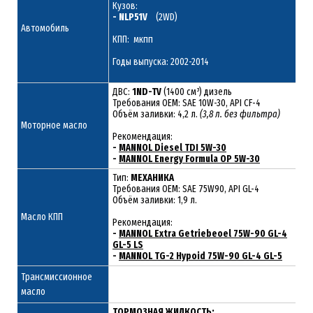
Кузов:
- NLP51V
(2WD)
Автомобиль
КПП: мкпп
Годы выпуска: 2002-2014
ДВС:
1ND-TV
(1400 см³) дизель
Требования ОЕМ: SAE 10W-30, API CF-4
Объём заливки: 4,2 л.
(3,8 л. без фильтра)
Моторное масло
Рекомендация:
-
MANNOL Diesel TDI 5W-30
-
MANNOL Energy Formula OP 5W-30
Тип:
МЕХАНИКА
Требования OEM: SAE 75W90, API GL-4
Объём заливки: 1,9 л.
Масло КПП
Рекомендация:
-
MANNOL Extra Getriebeoel 75W-90 GL-4
GL-5 LS
-
MANNOL TG-2 Hypoid 75W-90 GL-4 GL-5
Трансмиссионное
масло
ТОРМОЗНАЯ ЖИДКОСТЬ: