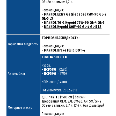
Объём заливки: 1,7 л.
Рекомендация:
-
MANNOL Extra Getriebeoel 75W-90 GL-4
GL-5 LS
-
MANNOL TG-2 Hypoid 75W-90 GL-4 GL-5
-
MANNOL Hypoid 80W-90 GL-4 GL-5 LS
ТОРМОЗНАЯ ЖИДКОСТЬ:
Тормозная жидкость
Рекомендация
:
-
MANNOL Brake Fluid DOT-4
TOYOTA SUCCEED
Кузов:
- NCP58G
(2WD)
Автомобиль
- NCP59G
(4WD)
КПП: акпп / мкпп
Годы выпуска: 2002-2013
ДВС:
1NZ-FE
(1500 см³) бензин
Требования ОЕМ: SAE 0W-20, API SM/GF-4
Объём заливки: 3,7 л.
(3,4 л. без фильтра)
Моторное масло
Рекомендация: