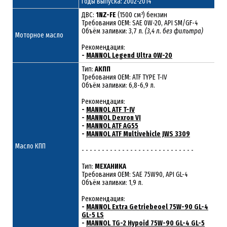
Годы выпуска: 2002-2014
ДВС:
1NZ-FE
(1500 см³) бензин
Требования ОЕМ: SAE 0W-20, API SM/GF-4
Объём заливки: 3,7 л.
(3,4 л. без фильтра)
Моторное масло
Рекомендация:
-
MANNOL Legend Ultra 0W-20
Тип:
АКПП
Требования OEM: ATF TYPE T-IV
Объём заливки: 6,8-6,9 л.
Рекомендация:
-
MANNOL ATF T-IV
-
MANNOL Dexron VI
-
MANNOL ATF AG55
-
MANNOL ATF Multivehicle JWS 3309
Масло КПП
- - - - - - - - - - - - - - - - - - - - - - - - - - - -
Тип:
МЕХАНИКА
Требования OEM: SAE 75W90, API GL-4
Объём заливки: 1,9 л.
Рекомендация:
-
MANNOL Extra Getriebeoel 75W-90 GL-4
GL-5 LS
-
MANNOL TG-2 Hypoid 75W-90 GL-4 GL-5