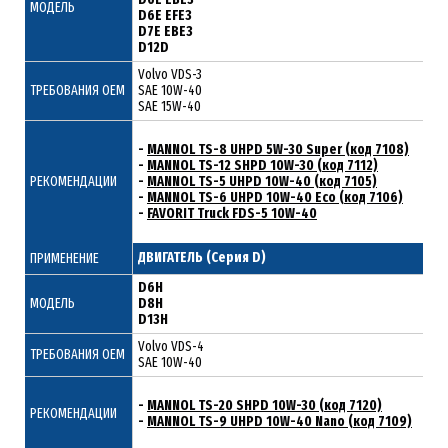
МОДЕЛЬ
D6E EFE3
D7E EBE3
D12D
Volvo VDS-3
ТРЕБОВАНИЯ ОЕМ
SAE 10W-40
SAE 15W-40
-
MANNOL TS-8 UHPD 5W-30 Super (код 7108)
-
MANNOL TS-12 SHPD 10W-30 (код 7112)
РЕКОМЕНДАЦИИ
-
MANNOL TS-5 UHPD 10W-40 (код 7105)
-
MANNOL TS-6 UHPD 10W-40 Eco (код 7106)
-
FAVORIT Truck FDS-5 10W-40
ДВИГАТЕЛЬ (Серия D)
ПРИМЕНЕНИЕ
D6H
МОДЕЛЬ
D8H
D13H
Volvo VDS-4
ТРЕБОВАНИЯ ОЕМ
SAE 10W-40
-
MANNOL TS-20 SHPD 10W-30 (код 7120)
РЕКОМЕНДАЦИИ
-
MANNOL TS-9 UHPD 10W-40 Nano (код 7109)