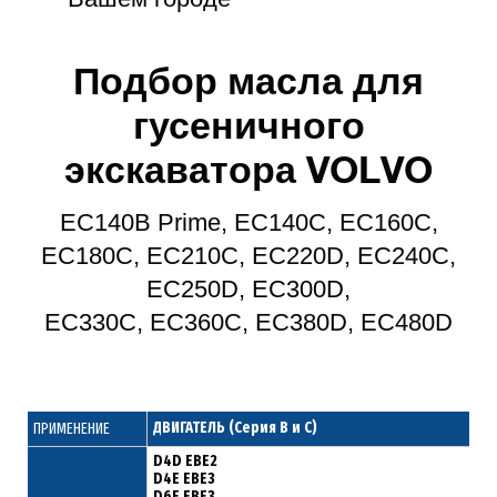
Подбор масла для
гусеничного
экскаватора VOLVO
EC140B Prime, EC140C, EC160C,
EC180C, EC210C, EC220D, EC240C,
EC250D, EC300D,
EC330C, EC360C, EC380D, EC480D
ДВИГАТЕЛЬ (Серия B и C)
ПРИМЕНЕНИЕ
D4D EBE2
D4E EBE3
D6E EBE3