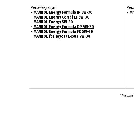
Рекомендация:
Рек
-
MANNOL Energy Formula JP 5W-30
-
MA
-
MANNOL Energy Combi LL 5W-30
-
MANNOL Energy 5W-30
-
MANNOL Energy Formula OP 5W-30
-
MANNOL Energy Formula FR 5W-30
-
MANNOL for Toyota Lexus 5W-30
* Рекомен