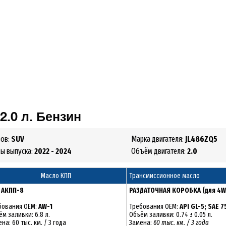
.0 л. Бензин
зов:
SUV
Марка двигателя:
JL486ZQ5
ды выпуска:
2022 - 2024
Объём двигателя:
2.0
Масло КПП
Трансмиссионное масло
:
АКПП-8
РАЗДАТОЧНАЯ КОРОБКА (для 4W
бования OEM:
AW-1
Требования OEM:
API GL-5; SAE 
м заливки: 6.8 л.
Объём заливки: 0.74 ± 0.05 л.
на: 60 тыс. км. / 3 года
Замена:
60 тыс. км. / 3 года