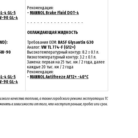
Рекомендация:
L-4 GL-5
-
MANNOL Brake Fluid DOT-4
W-90 GL-4
- - - - - - - - - - - - - - - - -
ОХЛАЖДАЮЩАЯ ЖИДКОСТЬ
WD):
Требования OEM:
BASF Glysantin G30
Аналог:
VW TL 774-F (G12+)
75W-90
Высокотемпературный контур: 8.2 ± 0.1 л.
Низкотемпературный контур: 3.2 ± 0.1 л.
Замена: первая на 25 тыс. км / 2 года, далее
каждые 20 тыс. км / 2 года
Рекомендация:
L-4 GL-5
-
MANNOL Antifreeze AF12+ -40°C
W-90 GL-4
низкого качества топлива, а также городского режима эксплуатации ТС
 менять
в зависимости от того, что наступит раньше, пробег или срок.