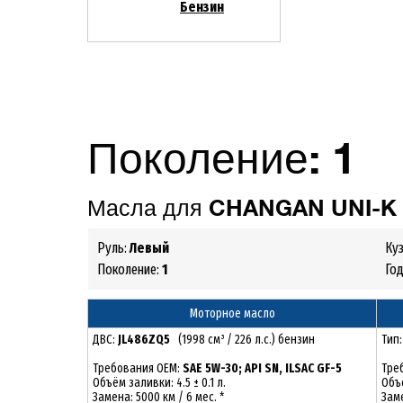
Бензин
Поколение:
1
Масла для
CHANGAN UNI-K 2
Руль:
Левый
Ку
Поколение:
1
Го
Моторное масло
ДВС:
JL486ZQ5
(1998 см³ / 226 л.с.) бензин
Тип
Требования ОЕМ:
SAE 5W-30; API SN, ILSAC GF-5
Тре
Объём заливки: 4.5 ± 0.1 л.
Объё
Замена: 5000 км / 6 мес. *
Заме