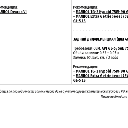
омендация:
Рекомендация:
NNOL Dexron VI
-
MANNOL TG-2 Hypoid 75W-90 G
-
MANNOL Extra Getriebeoel 75
GL-5 LS
- - - - - - - - - - - - - - - - -
ЗАДНИЙ ДИФФЕРЕНЦИАЛ (для 4
Требования OEM:
API GL-5; SAE 
Объём заливки: 0.63 ± 0.05 л.
Замена:
60 тыс. км. / 3 года
Рекомендация:
-
MANNOL TG-2 Hypoid 75W-90 G
-
MANNOL Extra Getriebeoel 75
GL-5 LS
дация по периодичности замены масла дана с учётом суровых климатических условий РФ, 
Масло необходимо