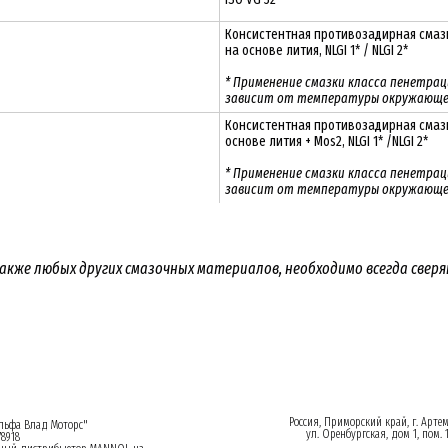
Консистентная противозадирная сма
на основе лития, NLGI 1* / NLGI 2*
* Применение смазки класса пенетраци
зависит от температуры окружающе
Консистентная противозадирная смаз
основе лития + Mos2, NLGI 1* /NLGI 2*
* Применение смазки класса пенетраци
зависит от температуры окружающе
акже любых других смазочных материалов, необходимо всегда свер
Россия, Приморский край, г. Арте
ьфа Влад Моторс"
ул. Оренбургская, дом 1, пом. 
8918