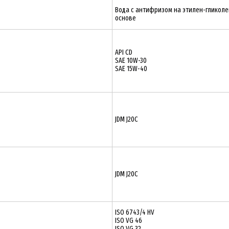
Вода с антифризом на этилен-гликол
основе
API CD
SAE 10W-30
SAE 15W-40
JDM J20C
JDM J20C
ISO 6743/4 HV
ISO VG 46
ISO VG 32