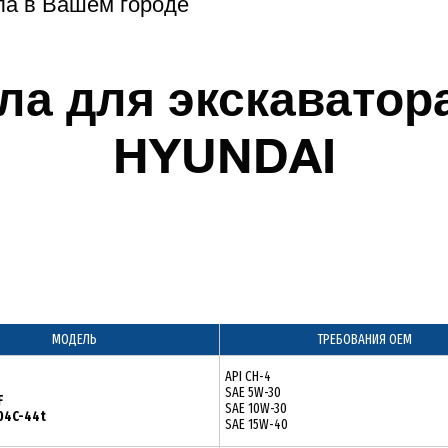
ла в Вашем городе
ла для экскаватора
HYUNDAI
МОДЕЛЬ
ТРЕБОВАНИЯ ОЕМ
API CH-4
J
SAE 5W-30
F
SAE 10W-30
104C-44t
SAE 15W-40