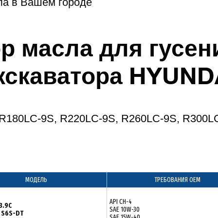
ла в Вашем городе
р масла для гусен
кскаватора HYUND
 R180LC-9S, R220LC-9S, R260LC-9S, R300L
МОДЕЛЬ
ТРЕБОВАНИЯ ОЕМ
API CH-4
3.9C
SAE 10W-30
i S6S-DT
SAE 15W-40