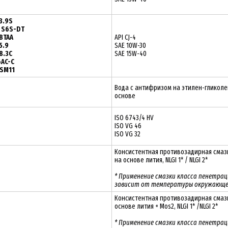
3.9S
i S6S-DT
BTAA
API CJ-4
5.9
SAE 10W-30
8.3C
SAE 15W-40
6AC-C
QSM11
Вода с антифризом на этилен-гликол
основе
ISO 6743/4 HV
ISO VG 46
ISO VG 32
Консистентная противозадирная сма
на основе лития, NLGI 1* / NLGI 2*
* Применение смазки класса пенетраци
зависит от температуры окружающе
Консистентная противозадирная смаз
основе лития + Mos2, NLGI 1* /NLGI 2*
* Применение смазки класса пенетраци