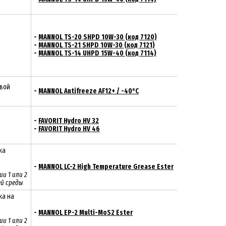
-
MANNOL TS-20 SHPD 10W-30 (код 7120)
-
MANNOL TS-21 SHPD 10W-30 (код 7121)
-
MANNOL TS-14 UHPD 15W-40 (код 7114)
евой
-
MANNOL Antifreeze AF12+ / -40°C
-
FAVORIT Hydro HV 32
-
FAVORIT Hydro HV 46
зка
-
MANNOL LC-2 High Temperature Grease Ester
и 1 или 2
й среды
ка на
-
MANNOL EP-2 Multi-MoS2 Ester
и 1 или 2