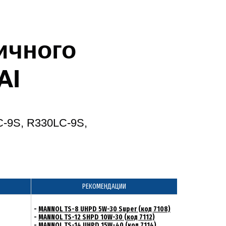
ичного
AI
C-9S, R330LC-9S,
РЕКОМЕНДАЦИИ
-
MANNOL TS-8 UHPD 5W-30 Super (код 7108)
-
MANNOL TS-12 SHPD 10W-30 (код 7112)
-
MANNOL TS-14 UHPD 15W-40 (код 7114)