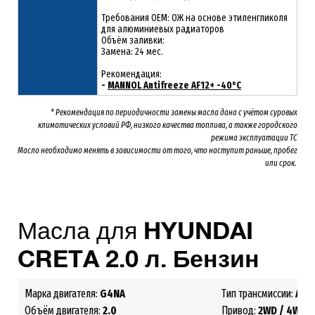
Требования OEM: ОЖ на основе этиленгликоля
для алюминиевых радиаторов
Объём заливки:
Замена: 24 мес.
Рекомендация:
-
MANNOL Antifreeze AF12+ -40°C
* Рекомендация по периодичности замены масла дана с учётом суровых
климатических условий РФ, низкого качества топлива, а также городского
режима эксплуатации ТС
Масло необходимо менять
в зависимости от того, что наступит раньше, пробег
или срок.
Масла для
HYUNDAI
CRETA 2.0 л. Бензин
Марка двигателя:
G4NA
Тип трансмиссии:
АКП
Объём двигателя:
2.0
Привод:
2WD /
4WD