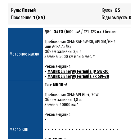
Руль:
Левый
Кузов:
GS
Поколение:
1
(GS)
Годы выпуска:
07.2
ДВС:
G4FG
(1600 см³ / 121, 123 л.с.) бензин
Требования ОЕМ: SAE 5W-30, API SM/GF-4
или ACEA A5/B5
Объём заливки: 3,6 л.
Моторное масло
Замена: 5000 км или 6 мес. *
Рекомендация:
-
MANNOL Energy Formula JP 5W-30
-
MANNOL Energy Formula FR 5W-30
Тип:
МКПП-6
Требования OEM: API GL-4, 70W
Объём заливки: 1,8 л.
Замена: 40000 км *
Рекомендация:
-
Масло КПП
- - - - - - - - - - - - - - - - - - - - - -