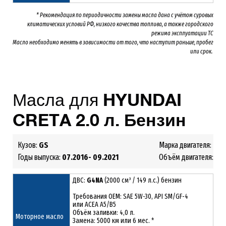
* Рекомендация по периодичности замены масла дана с учётом суровых
климатических условий РФ, низкого качества топлива, а также городского
режима эксплуатации ТС
Масло необходимо менять
в зависимости от того, что наступит раньше, пробег
или срок.
Масла для
HYUNDAI
CRETA 2.0 л. Бензин
Кузов:
GS
Марка двигателя:
G4
Годы выпуска:
07.2016- 09.2021
Объём двигателя:
2.0
ДВС:
G4NA
(2000 см³ / 149 л.с.) бензин
Требования ОЕМ: SAE 5W-30, API SM/GF-4
или ACEA A5/B5
Объём заливки: 4,0 л.
Моторное масло
Замена: 5000 км или 6 мес. *