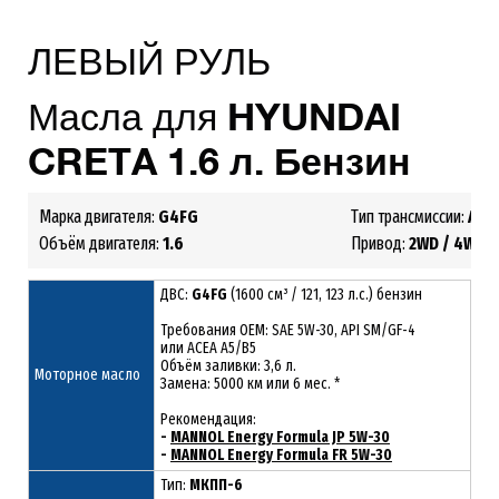
ЛЕВЫЙ РУЛЬ
Масла для
HYUNDAI
CRETA 1.6 л. Бензин
Марка двигателя:
G4FG
Тип трансмиссии:
АКП
Объём двигателя:
1.6
Привод:
2WD /
4WD
ДВС:
G4FG
(1600 см³ / 121, 123 л.с.) бензин
Требования ОЕМ: SAE 5W-30, API SM/GF-4
или ACEA A5/B5
Объём заливки: 3,6 л.
Моторное масло
Замена: 5000 км или 6 мес. *
Рекомендация:
-
MANNOL Energy Formula JP 5W-30
-
MANNOL Energy Formula FR 5W-30
Тип:
МКПП-6