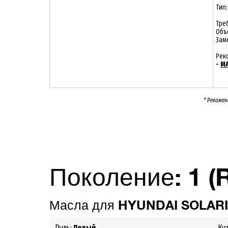
Тип
Треб
Объё
Заме
Рек
-
MA
* Рекомен
Поколение:
1
(
Масла для
HYUNDAI
SOLAR
Руль:
Левый
Ку