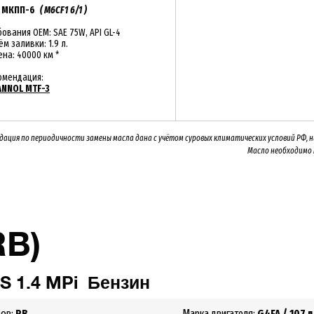
:
МКПП-6
( M6CF1 6/1 )
ования OEM: SAE 75W, API GL-4
м заливки: 1.9 л.
на: 40000 км *
омендация:
NNOL MTF-3
дация по периодичности замены масла дана с учётом суровых климатических условий РФ, 
Масло необходимо
RB)
IS
1.4 MPi
Бензин
зов:
RB
Марка двигателя:
G4FA
/ 107 л