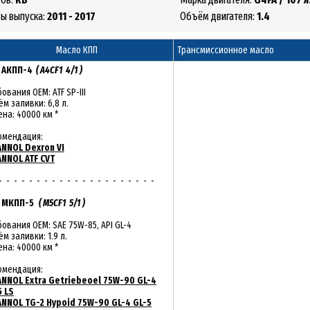
ды выпуска:
2011 - 2017
Объём двигателя:
1.4
Масло КПП
Трансмиссионное масло
:
АКПП-4
( A4CF1 4/1 )
ования OEM: ATF SP-III
м заливки: 6,8 л.
на: 40000 км *
омендация:
NNOL Dexron VI
NNOL ATF CVT
- - - - - - - - - - - - - - - - - - - - -
:
МКПП-5
( M5CF1 5/1 )
ования OEM: SAE 75W-85, API GL-4
м заливки: 1.9 л.
на: 40000 км *
омендация:
NNOL Extra Getriebeoel 75W-90 GL-4
5 LS
NNOL TG-2 Hypoid 75W-90 GL-4 GL-5