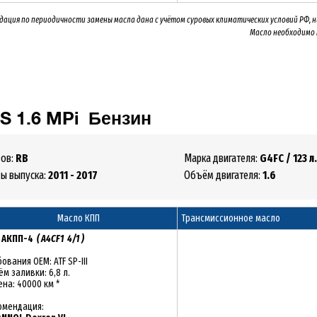
дация по периодичности замены масла дана с учётом суровых климатических условий РФ, 
Масло необходимо
IS
1.6 MPi
Бензин
зов:
RB
Марка двигателя:
G4FC
/ 123 л.
ды выпуска:
2011 - 2017
Объём двигателя:
1.6
Масло КПП
Трансмиссионное масло
:
АКПП-4
( A4CF1 4/1 )
ования OEM: ATF SP-III
м заливки: 6,8 л.
на: 40000 км *
омендация: