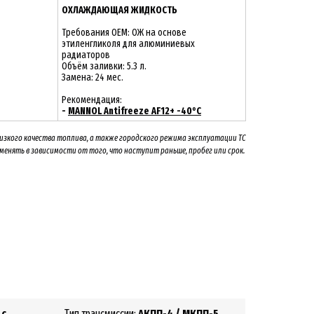
ОХЛАЖДАЮЩАЯ ЖИДКОСТЬ
Требования OEM: ОЖ на основе
этиленгликоля для алюминиевых
радиаторов
Объём заливки: 5.3 л.
Замена: 24 мес.
Рекомендация:
-
MANNOL Antifreeze AF12+ -40°C
низкого качества топлива, а также городского режима эксплуатации ТС
 менять
в зависимости от того, что наступит раньше, пробег или срок.
.с.
Тип трансмиссии:
АКПП-4 / МКПП-5