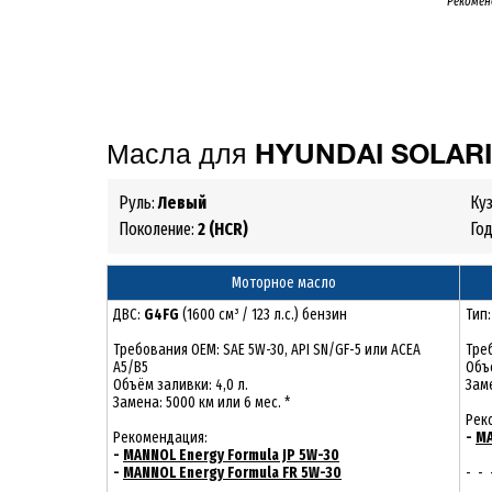
* Рекомен
Масла для
HYUNDAI
SOLAR
Руль:
Левый
Ку
Поколение:
2 (HCR)
Го
Моторное масло
ДВС:
G4FG
(1600 см³ / 123 л.с.) бензин
Тип
Требования ОЕМ: SAE 5W-30, API SN/GF-5 или ACEA
Треб
A5/B5
Объё
Объём заливки: 4,0 л.
Заме
Замена: 5000 км или 6 мес. *
Рек
Рекомендация:
-
MA
-
MANNOL Energy Formula JP 5W-30
-
MANNOL Energy Formula FR 5W-30
- - 