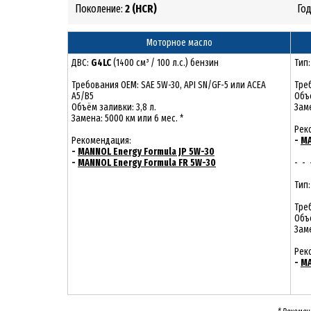
Поколение:
2 (HCR)
Го
Моторное масло
ДВС:
G4LC
(1400 см³ / 100 л.с.) бензин
Тип
Требования ОЕМ: SAE 5W-30, API SN/GF-5 или ACEA
Треб
A5/B5
Объё
Объём заливки: 3,8 л.
Заме
Замена: 5000 км или 6 мес. *
Рек
Рекомендация:
-
MA
-
MANNOL Energy Formula JP 5W-30
-
MANNOL Energy Formula FR 5W-30
- - 
Тип
Треб
Объё
Заме
Рек
-
MA