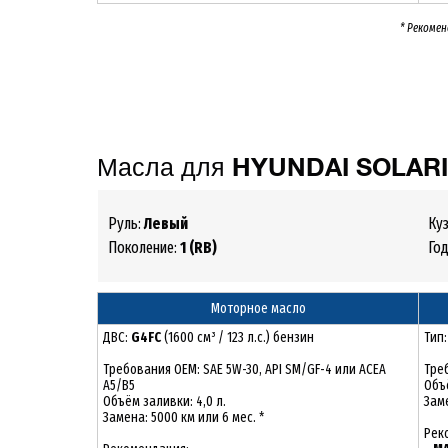
* Рекомен
Масла для
HYUNDAI
SOLAR
Руль:
Левый
Ку
Поколение:
1 (RB)
Го
Моторное масло
ДВС:
G4FC
(1600 см³ / 123 л.с.) бензин
Тип
Требования ОЕМ: SAE 5W-30, API SM/GF-4 или ACEA
Треб
A5/B5
Объё
Объём заливки: 4,0 л.
Заме
Замена: 5000 км или 6 мес. *
Рек