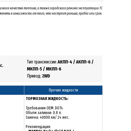
низкого качества топлива, а также городского режима эксплуатации ТС
 менять
в зависимости от того, что наступит раньше, пробег или срок.
Тип трансмиссии:
АКПП-4 / АКПП-6 /
с.
МКПП-5 / МКПП-6
Привод:
2
WD
Прочие жидкости
ТОРМОЗНАЯ ЖИДКОСТЬ:
Требования OEM: DOT4
Объём заливки: 0.8 л.
Замена: 40000 км/ 24 мес.
Рекомендация: