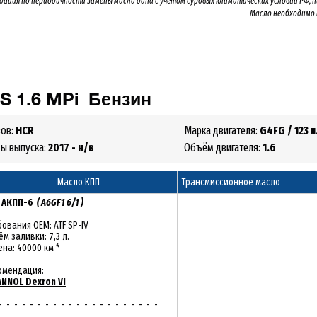
дация по периодичности замены масла дана с учётом суровых климатических условий РФ, 
Масло необходимо
IS
1.6 MPi
Бензин
зов:
HCR
Марка двигателя:
G4FG
/ 123 л
ды выпуска:
2017 - н/в
Объём двигателя:
1.6
Масло КПП
Трансмиссионное масло
:
АКПП-6
( A6GF1 6/1 )
ования OEM: ATF SP-IV
м заливки: 7,3 л.
на: 40000 км *
омендация:
NNOL Dexron VI
- - - - - - - - - - - - - - - - - - - - -