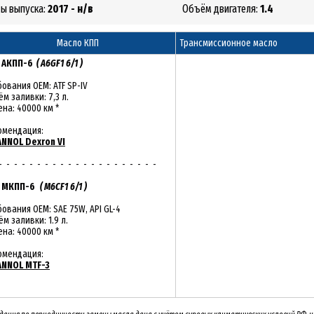
ды выпуска:
2017 - н/в
Объём двигателя:
1.4
Масло КПП
Трансмиссионное масло
:
АКПП-6
( A6GF1 6/1 )
ования OEM: ATF SP-IV
м заливки: 7,3 л.
на: 40000 км *
омендация:
NNOL Dexron VI
- - - - - - - - - - - - - - - - - - - - -
:
МКПП-6
( M6CF1 6/1 )
ования OEM: SAE 75W, API GL-4
м заливки: 1.9 л.
на: 40000 км *
омендация:
NNOL MTF-3