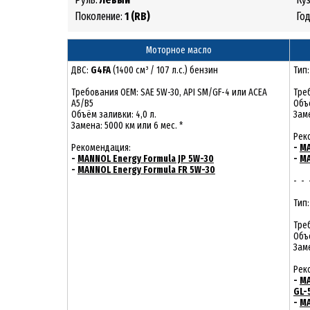
Поколение:
1 (RB)
Го
Моторное масло
ДВС:
G4FA
(1400 см³ / 107 л.с.) бензин
Тип
Требования ОЕМ: SAE 5W-30, API SM/GF-4 или ACEA
Треб
A5/B5
Объё
Объём заливки: 4,0 л.
Заме
Замена: 5000 км или 6 мес. *
Рек
Рекомендация:
-
MA
-
MANNOL Energy Formula JP 5W-30
-
MA
-
MANNOL Energy Formula FR 5W-30
- - 
Тип
Треб
Объё
Заме
Рек
-
MA
GL-
-
MA