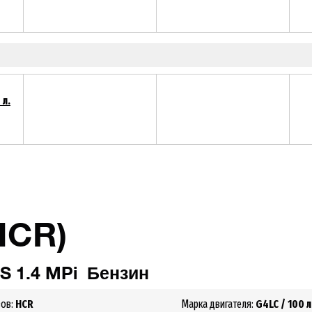
 л.
HCR)
S 1.4 MPi
Бензин
зов:
HCR
Марка двигателя:
G4LC
/ 100 л