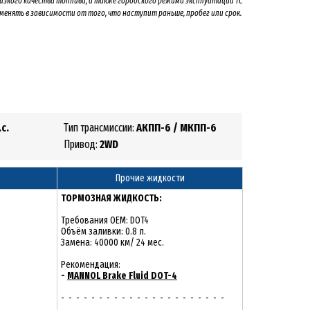
низкого качества топлива, а также городского режима эксплуатации ТС
 менять
в зависимости от того, что наступит раньше, пробег или срок.
.с.
Тип трансмиссии:
АКПП-6 / МКПП-6
Привод:
2
WD
Прочие жидкости
ТОРМОЗНАЯ ЖИДКОСТЬ:
Требования OEM: DOT4
Объём заливки: 0.8 л.
Замена: 40000 км/ 24 мес.
Рекомендация:
-
MANNOL Brake Fluid DOT-4
- - - - - - - - - - - - - - - - - - - - - -