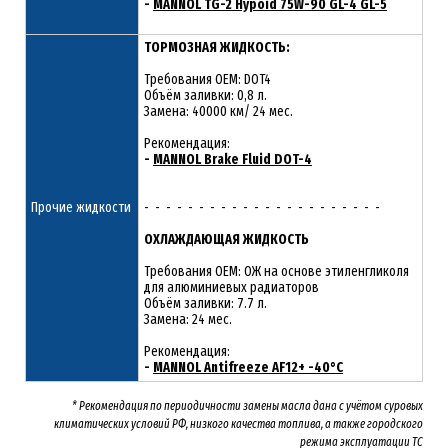
-
MANNOL TG-2 Hypoid 75W-90 GL-4 GL-5
ТОРМОЗНАЯ ЖИДКОСТЬ:
Требования OEM: DOT4
Объём заливки: 0,8 л.
Замена: 40000 км/ 24 мес.
Рекомендация:
-
MANNOL Brake Fluid DOT-4
Прочие жидкости
- - - - - - - - - - - - - - - - - - - - - -
ОХЛАЖДАЮЩАЯ ЖИДКОСТЬ
Требования OEM: ОЖ на основе этиленгликоля
для алюминиевых радиаторов
Объём заливки: 7.7 л.
Замена: 24 мес.
Рекомендация:
-
MANNOL Antifreeze AF12+ -40°C
* Рекомендация по периодичности замены масла дана с учётом суровых
климатических условий РФ, низкого качества топлива, а также городского
режима эксплуатации ТС