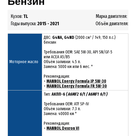
Бензин
Кузов:
TL
Марка двигателя:
G4N
Годы выпуска:
2015 - 2021
Объём двигателя:
2.0
ДВС:
G4NA, G4ND
(2000 см³ / 149, 150 л.с.)
бензин
Требования ОЕМ: SAE 5W-30, API SN/GF-5
или ACEA A5/B5
Моторное масло
Объём заливки: 4.5 л.
Замена: 5000 км или 6 мес. *
Рекомендация:
-
MANNOL Energy Formula JP 5W-30
-
MANNOL Energy Formula FR 5W-30
Тип:
АКПП-6
( A6MF2
6/1
/ A6MF1 6/1 )
Требования OEM: ATF SP-IV
Объём заливки: 7.3 л.
Замена: 40000 км *
Рекомендация:
-
MANNOL Dexron VI