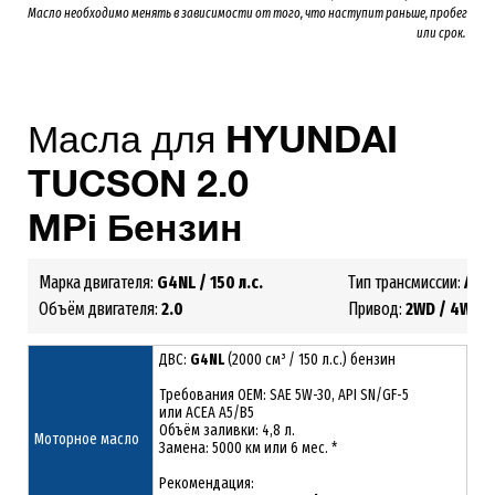
Масло необходимо менять
в зависимости от того, что наступит раньше, пробег
или срок.
Масла для
HYUNDAI
TUCSON 2.0
MPi
Бензин
Марка двигателя:
G4NL
/ 150 л.с.
Тип трансмиссии:
АКП
Объём двигателя:
2.0
Привод:
2WD / 4WD
ДВС:
G4NL
(2000 см³ / 150 л.с.) бензин
Требования ОЕМ: SAE 5W-30, API SN/GF-5
или ACEA A5/B5
Объём заливки: 4,8 л.
Моторное масло
Замена: 5000 км или 6 мес. *
Рекомендация: