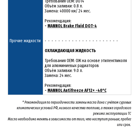
Требования OEM: DOT4
Объём заливки: 0.8 л.
Замена: 40000 км/ 24 мес.
Рекомендация:
-
MANNOL Brake Fluid DOT-4
Прочие жидкости
- - - - - - - - - - - - - - - - - - - - - -
ОХЛАЖДАЮЩАЯ ЖИДКОСТЬ
Требования OEM: ОЖ на основе этиленгликоля
для алюминиевых радиаторов
Объём заливки: 9.0 л.
Замена: 24 мес.
Рекомендация:
-
MANNOL Antifreeze AF12+ -40°C
* Рекомендация по периодичности замены масла дана с учётом суровых
климатических условий РФ, низкого качества топлива, а также городского
режима эксплуатации ТС
Масло необходимо менять
в зависимости от того, что наступит раньше, пробег
или срок.