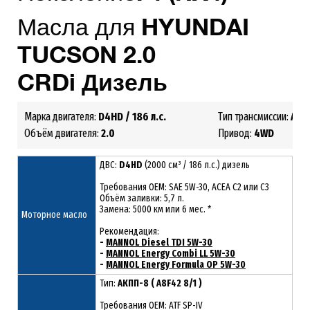
Масла для
HYUNDAI
TUCSON 2.0
CRDi
Дизель
Марка двигателя:
D4HD
/ 186 л.с.
Тип трансмиссии:
АКП
Объём двигателя:
2.0
Привод:
4WD
ДВС:
D4HD
(2000 см³ / 186 л.с.) дизель
Требования ОЕМ: SAE 5W-30, ACEA С2 или С3
Объём заливки: 5,7 л.
Замена: 5000 км или 6 мес. *
Моторное масло
Рекомендация:
-
MANNOL Diesel TDI 5W-30
-
MANNOL Energy Combi LL 5W-30
-
MANNOL Energy Formula OP 5W-30
Тип:
АКПП-8 ( A8F42 8/1 )
Требования OEM: ATF SP-IV