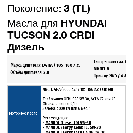
Поколение:
3 (TL)
Масла для
HYUNDAI
TUCSON
2.0 CRDi
Дизель
Тип трансмиссии:
AКП
Марка двигателя:
D4HA / 185, 186 л.с.
МКПП-6
Объём двигателя:
2.0
Привод:
2WD /
4WD
ДВС:
D4HA
(2000 см³ / 185, 186 л.с.) дизель
Требования ОЕМ: SAE 5W-30, ACEA С2 или С3
Объём заливки: 9,1 л.
Замена: 5000 км или 6 мес. *
Моторное масло
Рекомендация:
-
MANNOL Diesel TDI 5W-30
-
MANNOL Energy Combi LL 5W-30
-
MANNOL Energy Formula OP 5W-30