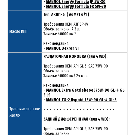
-
MANNOL Energy Formula JP 5W-30
-
MANNOL Energy Formula FR 5W-30
Тип:
АКПП-6 ( A6MF1 6/1 )
Требования OEM: ATF SP-IV
Объём заливки: 7,3 л.
Масло КПП
Замена: 40000 км *
Рекомендация:
-
MANNOL Dexron VI
РАЗДАТОЧНАЯ КОРОБКА (для 4 WD):
Требования OEM: API GL-5, SAE 75W-90
Объём заливки:
Замена: 40000 км/ 24 мес.
Рекомендация:
-
MANNOL Extra Getriebeoel 75W-90 GL-4 GL-
5 LS
-
MANNOL TG-2 Hypoid 75W-90 GL-4 GL-5
Трансмиссионное
- - - - - - - - - - - - - - - - - - - - - -
масло
ЗАДНИЙ ДИФФЕРЕНЦИАЛ (для 4 WD):
Требования OEM: API GL-5, SAE 75W-90
Объём заливки: