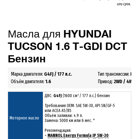
или срок.
Масла для
HYUNDAI
TUCSON
1.6 T-GDI DCT
Бензин
Марка двигателя:
G4FJ / 177 л.с.
Тип трансмиссии:
РКП
Объём двигателя:
1.6
Привод:
2WD /
4WD
ДВС:
G4FJ
(1600 см³ / 177 л.с.) бензин
Требования ОЕМ: SAE 5W-30, API SN/GF-5
или ACEA A5/B5
Объём заливки: 4.9 л.
Моторное масло
Замена: 5000 км или 6 мес. *
Рекомендация:
-
MANNOL Energy Formula JP 5W-30