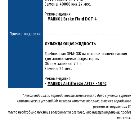
Замена: 40000 км/ 24 мес.
Рекомендация:
-
MANNOL Brake Fluid DOT-4
Прочие жидкости
- - - - - - - - - - - - - - - - - - - - - -
ОХЛАЖДАЮЩАЯ ЖИДКОСТЬ
Требования OEM: ОЖ на основе этиленгликоля
для алюминиевых радиаторов
Объём заливки: 7,5 л.
Замена: 24 мес.
Рекомендация:
-
MANNOL Antifreeze AF12+ -40°C
* Рекомендация по периодичности замены масла дана с учётом суровых
климатических условий РФ, низкого качества топлива, а также городского
режима эксплуатации ТС
Масло необходимо менять
в зависимости от того, что наступит раньше, пробег
или срок.