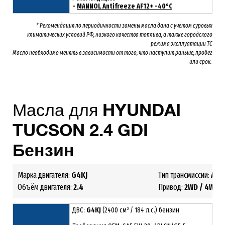
-
MANNOL Antifreeze AF12+ -40°C
* Рекомендация по периодичности замены масла дана с учётом суровых
климатических условий РФ, низкого качества топлива, а также городского
режима эксплуатации ТС
Масло необходимо менять
в зависимости от того, что наступит раньше, пробег
или срок.
Масла для
HYUNDAI
TUCSON 2
.4 GDI
Бензин
Марка двигателя:
G4KJ
Тип трансмиссии:
АКП
Объём двигателя:
2.4
Привод:
2WD /
4WD
ДВС:
G4KJ
(2400 см³ / 184 л.с.) бензин