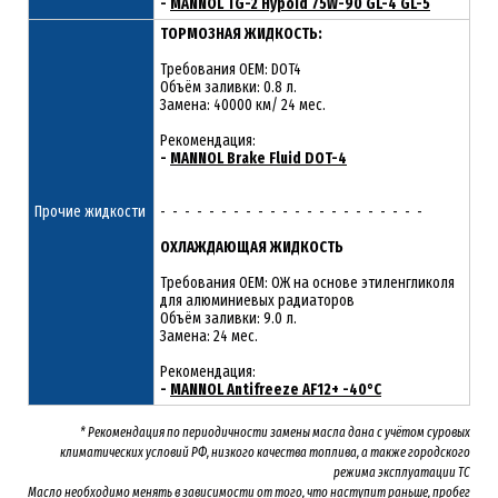
-
MANNOL TG-2 Hypoid 75W-90 GL-4 GL-5
ТОРМОЗНАЯ ЖИДКОСТЬ:
Требования OEM: DOT4
Объём заливки: 0.8 л.
Замена: 40000 км/ 24 мес.
Рекомендация:
-
MANNOL Brake Fluid DOT-4
Прочие жидкости
- - - - - - - - - - - - - - - - - - - - - -
ОХЛАЖДАЮЩАЯ ЖИДКОСТЬ
Требования OEM: ОЖ на основе этиленгликоля
для алюминиевых радиаторов
Объём заливки: 9.0 л.
Замена: 24 мес.
Рекомендация:
-
MANNOL Antifreeze AF12+ -40°C
* Рекомендация по периодичности замены масла дана с учётом суровых
климатических условий РФ, низкого качества топлива, а также городского
режима эксплуатации ТС
Масло необходимо менять
в зависимости от того, что наступит раньше, пробег