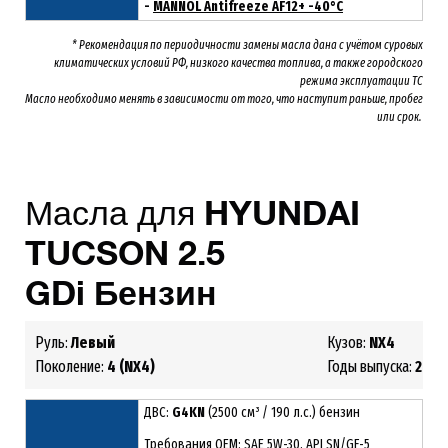
-
MANNOL Antifreeze AF12+ -40°C
* Рекомендация по периодичности замены масла дана с учётом суровых
климатических условий РФ, низкого качества топлива, а также городского
режима эксплуатации ТС
Масло необходимо менять
в зависимости от того, что наступит раньше, пробег
или срок.
Масла для
HYUNDAI
TUCSON 2.5
GDi
Бензин
Руль:
Левый
Кузов:
NX4
Поколение:
4 (NX4)
Годы выпуска:
2020
ДВС:
G4KN
(2500 см³ / 190 л.с.) бензин
Требования ОЕМ: SAE 5W-30, API SN/GF-5