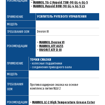
РЕКОМЕНДАЦИИ
-
MANNOL TG-2 Hypoid 75W-90 GL-4 GL-5
-
MANNOL Hypoid 80W-90 GL-4 GL-5 LS
УСИЛИТЕЛЬ РУЛЕВОГО УПРАВЛЕНИЯ
ПРИМЕНЕНИЕ
МОДЕЛЬ
Dexron III
ТРЕБОВАНИЯ ОЕМ
-
MANNOL Dexron VI
РЕКОМЕНДАЦИИ
-
MANNOL ATF AG55
-
FAVORIT ATF D III
ТОЧКИ СМАЗКИ
ПРИМЕНЕНИЕ
- колесные подшипники
- соединения приводного вала
МОДЕЛЬ
ТРЕБОВАНИЯ
Противозадирная смазка на основе
комплекса лития NLGI 2
ОЕМ
РЕКОМЕНДАЦИИ
-
MANNOL LC-2 High Temperature Grease Ester