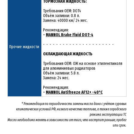
ТОРМОЗНАЯ ЖИДКОСТЬ:
Требования OEM: DOT4
Объём заливки: 0.8 л.
Замена: 40000 км/ 24 мес.
Рекомендация:
-
MANNOL Brake Fluid DOT-4
- - - - - - - - - - - - - - - - - - - - - -
Прочие жидкости
ОХЛАЖДАЮЩАЯ ЖИДКОСТЬ
Требования OEM: ОЖ на основе этиленгликоля
для алюминиевых радиаторов
Объём заливки: 5.8 л.
Замена: 24 мес.
Рекомендация:
-
MANNOL Antifreeze AF12+ -40°C
* Рекомендация по периодичности замены масла дана с учётом суровых
климатических условий РФ, низкого качества топлива, а также городского
режима эксплуатации ТС
Масло необходимо менять
в зависимости от того, что наступит раньше, пробег
или срок.