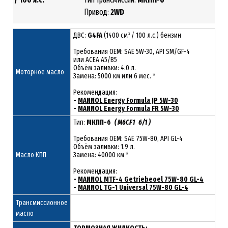
1.4
Привод:
2
WD
ДВС:
G4FA
(1400 см³ / 100 л.с.) бензин
Требования ОЕМ: SAE 5W-30, API SM/GF-4
или ACEA A5/B5
Объём заливки: 4.0 л.
Моторное масло
Замена: 5000 км или 6 мес. *
Рекомендация:
-
MANNOL Energy Formula JP 5W-30
-
MANNOL Energy Formula FR 5W-30
Тип:
МКПП-6
( M6CF1 6/1 )
Требования OEM: SAE 75W-80, API GL-4
Объём заливки: 1.9 л.
Масло КПП
Замена: 40000 км *
Рекомендация:
-
MANNOL MTF-4 Getriebeoel 75W-80 GL-4
-
MANNOL TG-1 Universal 75W-80 GL-4
Трансмиссионное
масло