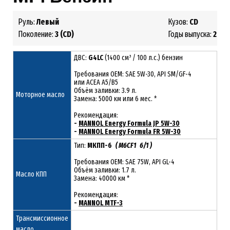
Руль:
Левый
Кузов:
CD
Поколение:
3 (CD)
Годы выпуска:
2018 
ДВС:
G4LC
(1400 см³ / 100 л.с.) бензин
Требования ОЕМ: SAE 5W-30, API SM/GF-4
или ACEA A5/B5
Объём заливки: 3.9 л.
Моторное масло
Замена: 5000 км или 6 мес. *
Рекомендация:
-
MANNOL Energy Formula JP 5W-30
-
MANNOL Energy Formula FR 5W-30
Тип:
МКПП-6
( M6CF1 6/1 )
Требования OEM: SAE 75W, API GL-4
Объём заливки: 1.7 л.
Масло КПП
Замена: 40000 км *
Рекомендация:
-
MANNOL MTF-3
Трансмиссионное
масло