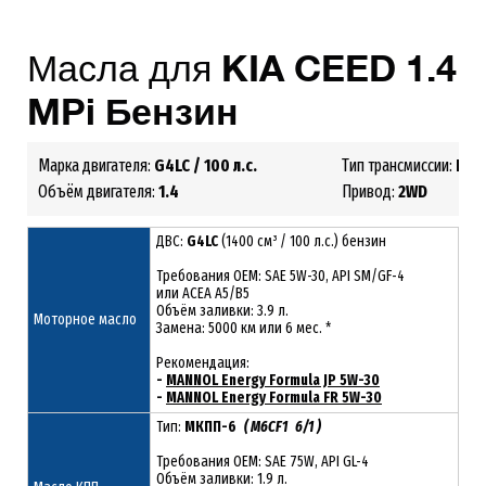
Масла для
KIA
CEED
1.4
MPi
Бензин
Марка двигателя:
G4LC
/ 100 л.с.
Тип трансмиссии:
МКП
Объём двигателя:
1.4
Привод:
2
WD
ДВС:
G4LC
(1400 см³ / 100 л.с.) бензин
Требования ОЕМ: SAE 5W-30, API SM/GF-4
или ACEA A5/B5
Объём заливки: 3.9 л.
Моторное масло
Замена: 5000 км или 6 мес. *
Рекомендация:
-
MANNOL Energy Formula JP 5W-30
-
MANNOL Energy Formula FR 5W-30
Тип:
МКПП-6
( M6CF1 6/1 )
Требования OEM: SAE 75W, API GL-4
Объём заливки: 1.9 л.