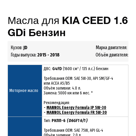
Масла для
KIA
CEED
1.6
GDi
Бензин
Кузов:
JD
Марка двигателя:
G4FD
Годы выпуска:
2015 - 2018
Объём двигателя:
1.6
ДВС:
G4FD
(1600 см³ / 135 л.с.) бензин
Требования ОЕМ: SAE 5W-30, API SM/GF-4
или ACEA A5/B5
Объём заливки: 4.0 л.
Моторное масло
Замена: 5000 км или 6 мес. *
Рекомендация:
-
MANNOL Energy Formula JP 5W-30
-
MANNOL Energy Formula FR 5W-30
Тип:
РКПП-6
( D6GF1 6/1 )
Требования OEM: SAE 75W, API GL-4
Объём заливки: 2.0 л.