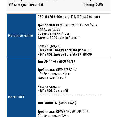
Объём двигателя:
1.6
Привод:
2
WD
ДВС:
G4FG
(1600 см³ / 129, 130 л.с.) бензин
Требования ОЕМ: SAE 5W-30, API SM/GF-4
или ACEA A5/B5
Объём заливки: 4.0 л.
Моторное масло
Замена: 5000 км или 6 мес. *
Рекомендация:
-
MANNOL Energy Formula JP 5W-30
-
MANNOL Energy Formula FR 5W-30
Тип:
АКПП-6
( A6GF1 6/1 )
Требования OEM: ATF SP-IV
Объём заливки: 6.8 л.
Замена: 40000 км *
Рекомендация:
-
MANNOL Dexron VI
- - - - - - - - - - - - - - - - - - - - - - -
Масло КПП
Тип:
МКПП-6
( M6CF1 6/1 )
Требования OEM: SAE 75W, API GL-4
Объём заливки: 1.9 л.