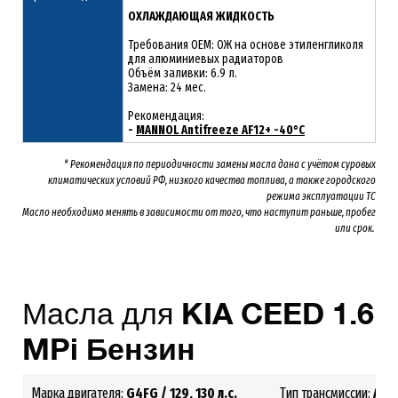
ОХЛАЖДАЮЩАЯ ЖИДКОСТЬ
Требования OEM: ОЖ на основе этиленгликоля
для алюминиевых радиаторов
Объём заливки: 6.9 л.
Замена: 24 мес.
Рекомендация:
-
MANNOL Antifreeze AF12+ -40°C
* Рекомендация по периодичности замены масла дана с учётом суровых
климатических условий РФ, низкого качества топлива, а также городского
режима эксплуатации ТС
Масло необходимо менять
в зависимости от того, что наступит раньше, пробег
или срок.
Масла для
KIA
CEED
1.6
MPi
Бензин
Марка двигателя:
G4FG
/ 129, 130 л.с.
Тип трансмиссии:
АКП