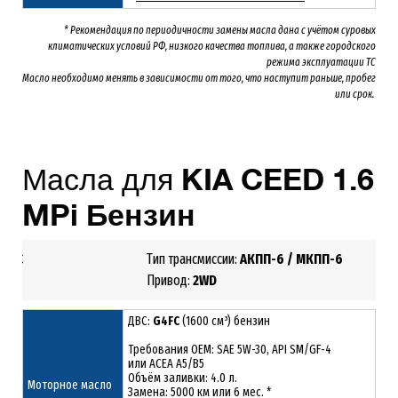
* Рекомендация по периодичности замены масла дана с учётом суровых
климатических условий РФ, низкого качества топлива, а также городского
режима эксплуатации ТС
Масло необходимо менять
в зависимости от того, что наступит раньше, пробег
или срок.
Масла для
KIA
CEED
1.6
MPi
Бензин
G4FС
Тип трансмиссии:
АКПП-6 / МКПП-6
1.6
Привод:
2
WD
ДВС:
G4FС
(1600 см³) бензин
Требования ОЕМ: SAE 5W-30, API SM/GF-4
или ACEA A5/B5
Объём заливки: 4.0 л.
Моторное масло
Замена: 5000 км или 6 мес. *