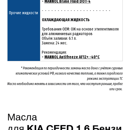
-
MANNOL Brake Fluid DOT-4
- - - - - - - - - - - - - - - - - - - - - -
Прочие жидкости
ОХЛАЖДАЮЩАЯ ЖИДКОСТЬ
Требования OEM: ОЖ на основе этиленгликоля
для алюминиевых радиаторов
Объём заливки: 6.1 л.
Замена: 24 мес.
Рекомендация:
-
MANNOL Antifreeze AF12+ -40°C
* Рекомендация по периодичности замены масла дана с учётом суровых
климатических условий РФ, низкого качества топлива, а также городского
режима эксплуатации ТС
Масло необходимо менять
в зависимости от того, что наступит раньше, пробег
или срок.
Масла
для
KIA
CEED
1.6
Бензи