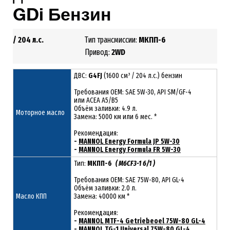
GDi
Бензин
4FJ / 204 л.с.
Тип трансмиссии:
МКПП-6
1.6
Привод:
2
WD
ДВС:
G4FJ
(1600 см³ / 204 л.с.) бензин
Требования ОЕМ: SAE 5W-30, API SM/GF-4
или ACEA A5/B5
Объём заливки: 4.9 л.
Моторное масло
Замена: 5000 км или 6 мес. *
Рекомендация:
-
MANNOL Energy Formula JP 5W-30
-
MANNOL Energy Formula FR 5W-30
Тип:
МКПП-6
( M6CF3-1 6/1 )
Требования OEM: SAE 75W-80, API GL-4
Объём заливки: 2.0 л.
Масло КПП
Замена: 40000 км *
Рекомендация:
-
MANNOL MTF-4 Getriebeoel 75W-80 GL-4
-
MANNOL TG-1 Universal 75W-80 GL-4