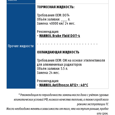
ТОРМОЗНАЯ ЖИДКОСТЬ:
Требования OEM: DOT4
Объём заливки: ___ л.
Замена: 40000 км/ 24 мес.
Рекомендация:
-
MANNOL Brake Fluid DOT-4
- - - - - - - - - - - - - - - - - - - - - -
Прочие жидкости
ОХЛАЖДАЮЩАЯ ЖИДКОСТЬ
Требования OEM: ОЖ на основе этиленгликоля
для алюминиевых радиаторов
Объём заливки: 5.5 л.
Замена: 24 мес.
Рекомендация:
-
MANNOL Antifreeze AF12+ -40°C
* Рекомендация по периодичности замены масла дана с учётом суровых
климатических условий РФ, низкого качества топлива, а также городского
режима эксплуатации ТС
Масло необходимо менять
в зависимости от того, что наступит раньше, пробег
или срок.