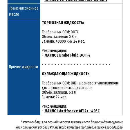
Трансмиссионное
масло
ТОРМОЗНАЯ ЖИДКОСТЬ:
Требования OEM: DOT4
Объём заливки: 0.8 л.
Замена: 40000 км/ 24 мес.
Рекомендация:
-
MANNOL Brake Fluid DOT-4
- - - - - - - - - - - - - - - - - - - - - -
Прочие жидкости
ОХЛАЖДАЮЩАЯ ЖИДКОСТЬ
Требования OEM: ОЖ на основе этиленгликоля
для алюминиевых радиаторов
Объём заливки: 6.1 л.
Замена: 24 мес.
Рекомендация:
-
MANNOL Antifreeze AF12+ -40°C
* Рекомендация по периодичности замены масла дана с учётом суровых
климатических условий РФ, низкого качества топлива, а также городского