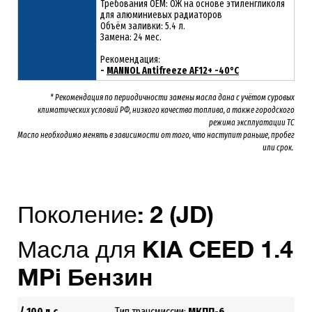
Требования OEM: ОЖ на основе этиленгликоля
для алюминиевых радиаторов
Объём заливки: 5.4 л.
Замена: 24 мес.
Рекомендация:
-
MANNOL Antifreeze AF12+ -40°C
* Рекомендация по периодичности замены масла дана с учётом суровых
климатических условий РФ, низкого качества топлива, а также городского
режима эксплуатации ТС
Масло необходимо менять
в зависимости от того, что наступит раньше, пробег
или срок.
Поколение:
2
(JD)
Масла для
KIA
CEED
1.4
MPi
Бензин
G4FA
/ 100 л.с.
Тип трансмиссии:
МКПП-6