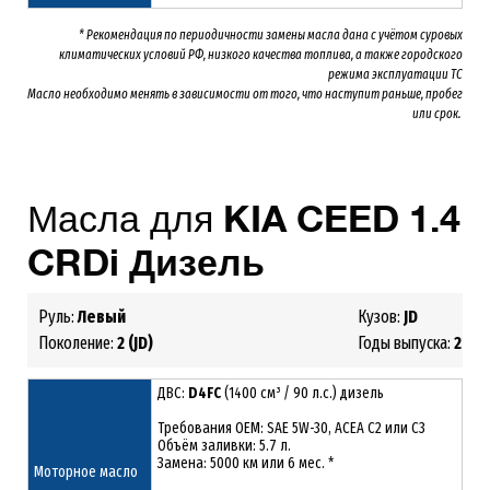
* Рекомендация по периодичности замены масла дана с учётом суровых
климатических условий РФ, низкого качества топлива, а также городского
режима эксплуатации ТС
Масло необходимо менять
в зависимости от того, что наступит раньше, пробег
или срок.
Масла для
KIA
CEED
1.4
CRDi
Дизель
Руль:
Левый
Кузов:
JD
Поколение:
2 (JD)
Годы выпуска:
2012 
ДВС:
D4FC
(1400 см³ / 90 л.с.) дизель
Требования ОЕМ: SAE 5W-30, ACEA С2 или С3
Объём заливки: 5.7 л.
Замена: 5000 км или 6 мес. *
Моторное масло