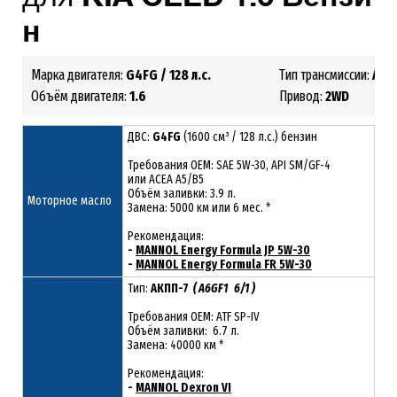
н
Марка двигателя:
G4FG
/ 128 л.с.
Тип трансмиссии:
АКП
Объём двигателя:
1.6
Привод:
2
WD
ДВС:
G4FG
(1600 см³ / 128 л.с.) бензин
Требования ОЕМ: SAE 5W-30, API SM/GF-4
или ACEA A5/B5
Объём заливки: 3.9 л.
Моторное масло
Замена: 5000 км или 6 мес. *
Рекомендация:
-
MANNOL Energy Formula JP 5W-30
-
MANNOL Energy Formula FR 5W-30
Тип:
АКПП-7
( A6GF1 6/1 )
Требования OEM: ATF SP-IV
Объём заливки: 6.7 л.
Замена: 40000 км *
Рекомендация:
-
MANNOL Dexron VI