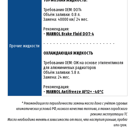
ТОРМОЗНАЯ ЖИДКОСТЬ:
Требования OEM: DOT4
Объём заливки: 0.8 л.
Замена: 40000 км/ 24 мес.
Рекомендация:
-
MANNOL Brake Fluid DOT-4
- - - - - - - - - - - - - - - - - - - - - -
Прочие жидкости
ОХЛАЖДАЮЩАЯ ЖИДКОСТЬ
Требования OEM: ОЖ на основе этиленгликоля
для алюминиевых радиаторов
Объём заливки: 5.8 л.
Замена: 24 мес.
Рекомендация:
-
MANNOL Antifreeze AF12+ -40°C
* Рекомендация по периодичности замены масла дана с учётом суровых
климатических условий РФ, низкого качества топлива, а также городского
режима эксплуатации ТС
Масло необходимо менять
в зависимости от того, что наступит раньше, пробег
или срок.