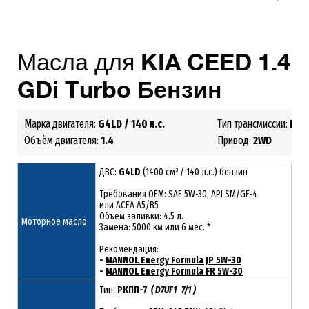
Масла для
KIA
CEED
1.4
GDi
Turbo
Бензин
Марка двигателя:
G4LD
/ 140 л.с.
Тип трансмиссии:
МКП
Объём двигателя:
1.4
Привод:
2
WD
ДВС:
G4LD
(1400 см³ / 140 л.с.) бензин
Требования ОЕМ: SAE 5W-30, API SM/GF-4
или ACEA A5/B5
Объём заливки: 4.5 л.
Моторное масло
Замена: 5000 км или 6 мес. *
Рекомендация:
-
MANNOL Energy Formula JP 5W-30
-
MANNOL Energy Formula FR 5W-30
Тип:
РКПП-7
( D7UF1 7/1 )