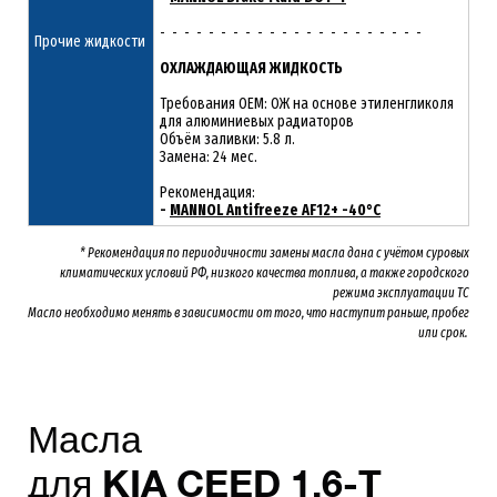
- - - - - - - - - - - - - - - - - - - - - -
Прочие жидкости
ОХЛАЖДАЮЩАЯ ЖИДКОСТЬ
Требования OEM: ОЖ на основе этиленгликоля
для алюминиевых радиаторов
Объём заливки: 5.8 л.
Замена: 24 мес.
Рекомендация:
-
MANNOL Antifreeze AF12+ -40°C
* Рекомендация по периодичности замены масла дана с учётом суровых
климатических условий РФ, низкого качества топлива, а также городского
режима эксплуатации ТС
Масло необходимо менять
в зависимости от того, что наступит раньше, пробег
или срок.
Масла
для
KIA
CEED
1.6-T