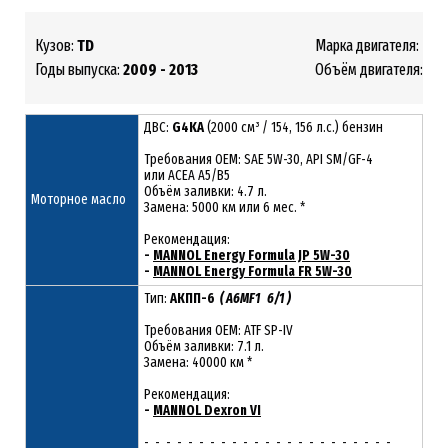
Кузов:
TD
Марка двигателя:
G4
Годы выпуска:
2009 - 2013
Объём двигателя:
2.0
ДВС:
G4KA
(2000 см³ / 154, 156 л.с.) бензин
Требования ОЕМ: SAE 5W-30, API SM/GF-4
или ACEA A5/B5
Объём заливки: 4.7 л.
Моторное масло
Замена: 5000 км или 6 мес. *
Рекомендация:
-
MANNOL Energy Formula JP 5W-30
-
MANNOL Energy Formula FR 5W-30
Тип:
АКПП-6
( A6MF1 6/1 )
Требования OEM: ATF SP-IV
Объём заливки: 7.1 л.
Замена: 40000 км *
Рекомендация:
-
MANNOL Dexron VI
- - - - - - - - - - - - - - - - - - - - - - -