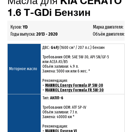
Масла для
KIA
CERATO
1.6 T-GDi Бензин
Кузов:
YD
Марка двигателя:
G4F
Годы выпуска:
2013 - 2020
Объём двигателя:
1.6
ДВС:
G4FJ
(1600 см³ / 207 л.с.) бензин
Требования ОЕМ: SAE 5W-30, API SN/GF-5
или ACEA A5/B5
Объём заливки: 4.9 л.
Моторное масло
Замена: 5000 км или 6 мес. *
Рекомендация:
-
MANNOL Energy Formula JP 5W-30
-
MANNOL Energy Formula FR 5W-30
Тип:
АКПП-6
Требования OEM: ATF SP-IV
Объём заливки: 7.1 л.
Замена: 40000 км *
Рекомендация:
-
MANNOL Dexron VI