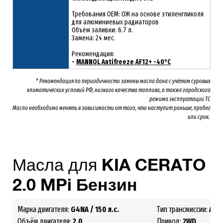
Требования OEM: ОЖ на основе этиленгликоля
для алюминиевых радиаторов
Объём заливки: 6.7 л.
Замена: 24 мес.
Рекомендация:
-
MANNOL Antifreeze AF12+ -40°C
* Рекомендация по периодичности замены масла дана с учётом суровых
климатических условий РФ, низкого качества топлива, а также городского
режима эксплуатации ТС
Масло необходимо менять
в зависимости от того, что наступит раньше, пробег
или срок.
Масла для
KIA
CERATO
2.0 MPi Бензин
Марка двигателя:
G4NA
/ 150 л.с.
Тип трансмиссии:
АКП
Объём двигателя:
2.0
Привод:
2
WD