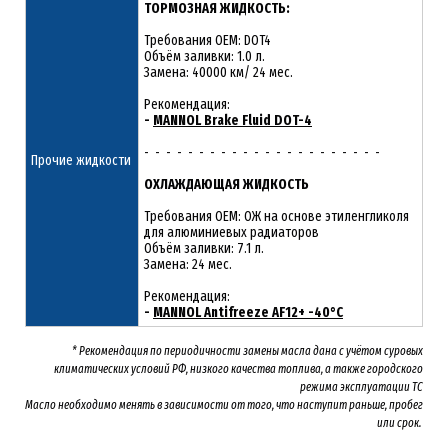
ТОРМОЗНАЯ ЖИДКОСТЬ:
Требования OEM: DOT4
Объём заливки: 1.0 л.
Замена: 40000 км/ 24 мес.
Рекомендация:
-
MANNOL Brake Fluid DOT-4
- - - - - - - - - - - - - - - - - - - - - -
Прочие жидкости
ОХЛАЖДАЮЩАЯ ЖИДКОСТЬ
Требования OEM: ОЖ на основе этиленгликоля
для алюминиевых радиаторов
Объём заливки: 7.1 л.
Замена: 24 мес.
Рекомендация:
-
MANNOL Antifreeze AF12+ -40°C
* Рекомендация по периодичности замены масла дана с учётом суровых
климатических условий РФ, низкого качества топлива, а также городского
режима эксплуатации ТС
Масло необходимо менять
в зависимости от того, что наступит раньше, пробег
или срок.