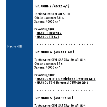
Тип:
АКПП-4
( A4CF2 4/1 )
Требования OEM: ATF SP-III
Объём заливки: 6.6 л.
Замена: 40000 км *
Рекомендация:
-
MANNOL Dexron VI
-
MANNOL ATF CVT
- - - - - - - - - - - - - - - - - - - - - - -
Масло КПП
Тип:
МКПП-6
( M6CF3-1 6/1 )
Требования OEM: SAE 75W-80, API GL-4
Объём заливки: 1.9 л.
Замена: 40000 км *
Рекомендация:
-
MANNOL MTF-4 Getriebeoel 75W-80 GL-4
-
MANNOL TG-1 Universal 75W-80 GL-4
- - - - - - - - - - - - - - - - - - - - - - -
Тип:
МКПП-5
( M5CF3-1 5/1 )
Требования OEM: SAE 75W-80, API GL-4