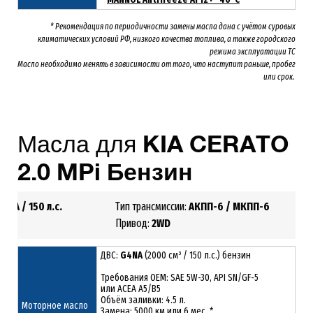
* Рекомендация по периодичности замены масла дана с учётом суровых
климатических условий РФ, низкого качества топлива, а также городского
режима эксплуатации ТС
Масло необходимо менять
в зависимости от того, что наступит раньше, пробег
или срок.
Масла для
KIA
CERATO
2.0 MPi Бензин
G4NA
/ 150 л.с.
Тип трансмиссии:
АКПП-6 /
МКПП-6
2.0
Привод:
2
WD
ДВС:
G4NA
(2000 см³ / 150 л.с.) бензин
Требования ОЕМ: SAE 5W-30, API SN/GF-5
или ACEA A5/B5
Объём заливки: 4.5 л.
Моторное масло
Замена: 5000 км или 6 мес. *