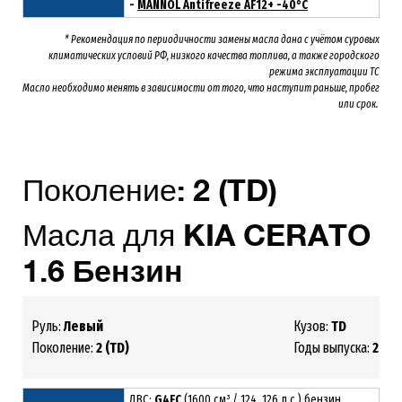
-
MANNOL Antifreeze AF12+ -40°C
* Рекомендация по периодичности замены масла дана с учётом суровых
климатических условий РФ, низкого качества топлива, а также городского
режима эксплуатации ТС
Масло необходимо менять
в зависимости от того, что наступит раньше, пробег
или срок.
Поколение:
2
(TD)
Масла для
KIA
CERATO
1.6 Бензин
Руль:
Левый
Кузов:
TD
Поколение:
2 (TD)
Годы выпуска:
2008
ДВС:
G4FC
(1600 см³ / 124, 126 л.с.) бензин