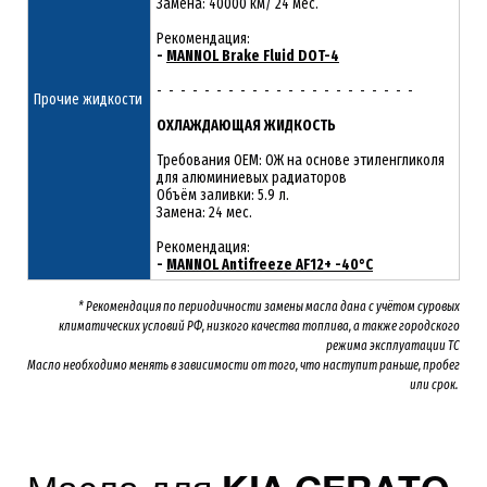
Замена: 40000 км/ 24 мес.
Рекомендация:
-
MANNOL Brake Fluid DOT-4
- - - - - - - - - - - - - - - - - - - - - -
Прочие жидкости
ОХЛАЖДАЮЩАЯ ЖИДКОСТЬ
Требования OEM: ОЖ на основе этиленгликоля
для алюминиевых радиаторов
Объём заливки: 5.9 л.
Замена: 24 мес.
Рекомендация:
-
MANNOL Antifreeze AF12+ -40°C
* Рекомендация по периодичности замены масла дана с учётом суровых
климатических условий РФ, низкого качества топлива, а также городского
режима эксплуатации ТС
Масло необходимо менять
в зависимости от того, что наступит раньше, пробег
или срок.