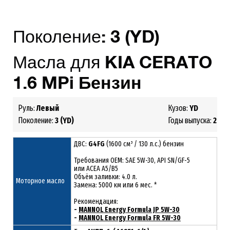
Поколение:
3
(YD)
Масла для
KIA
CERATO
1.6 MPi Бензин
Руль:
Левый
Кузов:
YD
Поколение:
3 (YD)
Годы выпуска:
2013
ДВС:
G4FG
(1600 см³ / 130 л.с.) бензин
Требования ОЕМ: SAE 5W-30, API SN/GF-5
или ACEA A5/B5
Объём заливки: 4.0 л.
Моторное масло
Замена: 5000 км или 6 мес. *
Рекомендация:
-
MANNOL Energy Formula JP 5W-30
-
MANNOL Energy Formula FR 5W-30