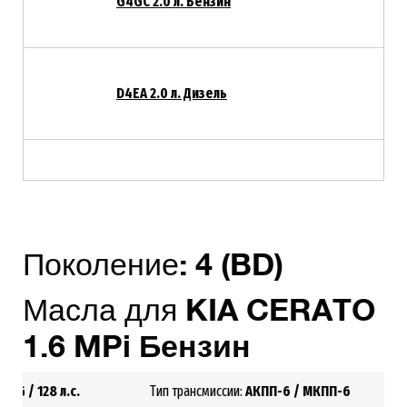
G4GC 2.0 л. Бензин
D4EA 2.0 л. Дизель
Поколение:
4
(BD)
Масла для
KIA
CERATO
1.6 MPi Бензин
G4FG
/ 128 л.с.
Тип трансмиссии:
АКПП-6 /
МКПП-6