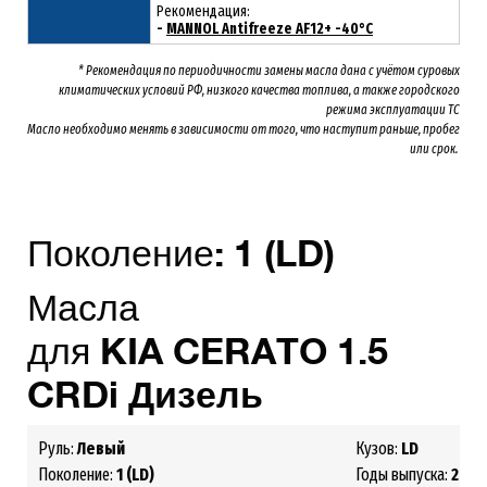
Рекомендация:
-
MANNOL Antifreeze AF12+ -40°C
* Рекомендация по периодичности замены масла дана с учётом суровых
климатических условий РФ, низкого качества топлива, а также городского
режима эксплуатации ТС
Масло необходимо менять
в зависимости от того, что наступит раньше, пробег
или срок.
Поколение:
1
(LD)
Масла
для
KIA
CERATO
1.5
CRDi
Дизель
Руль:
Левый
Кузов:
LD
Поколение:
1 (LD)
Годы выпуска:
2004