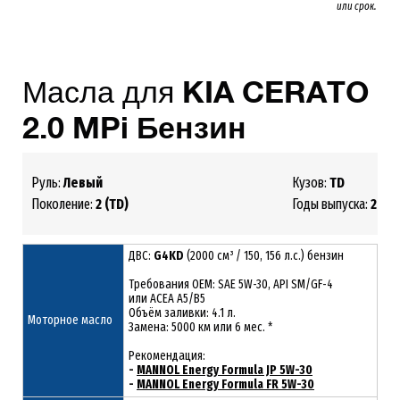
или срок.
Масла для
KIA
CERATO
2.0 MPi Бензин
Руль:
Левый
Кузов:
TD
Поколение:
2 (TD)
Годы выпуска:
2009
ДВС:
G4KD
(2000 см³ / 150, 156 л.с.) бензин
Требования ОЕМ: SAE 5W-30, API SM/GF-4
или ACEA A5/B5
Объём заливки: 4.1 л.
Моторное масло
Замена: 5000 км или 6 мес. *
Рекомендация:
-
MANNOL Energy Formula JP 5W-30
-
MANNOL Energy Formula FR 5W-30