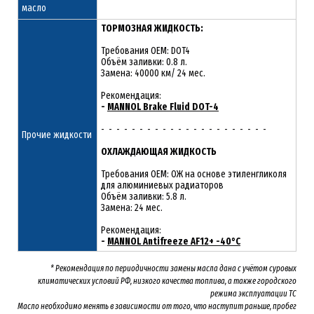
масло
ТОРМОЗНАЯ ЖИДКОСТЬ:
Требования OEM: DOT4
Объём заливки: 0.8 л.
Замена: 40000 км/ 24 мес.
Рекомендация:
-
MANNOL Brake Fluid DOT-4
- - - - - - - - - - - - - - - - - - - - - -
Прочие жидкости
ОХЛАЖДАЮЩАЯ ЖИДКОСТЬ
Требования OEM: ОЖ на основе этиленгликоля
для алюминиевых радиаторов
Объём заливки: 5.8 л.
Замена: 24 мес.
Рекомендация:
-
MANNOL Antifreeze AF12+ -40°C
* Рекомендация по периодичности замены масла дана с учётом суровых
климатических условий РФ, низкого качества топлива, а также городского
режима эксплуатации ТС
Масло необходимо менять
в зависимости от того, что наступит раньше, пробег