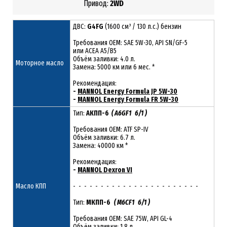
1.6
Привод:
2
WD
ДВС:
G4FG
(1600 см³ / 130 л.с.) бензин
Требования ОЕМ: SAE 5W-30, API SN/GF-5
или ACEA A5/B5
Объём заливки: 4.0 л.
Моторное масло
Замена: 5000 км или 6 мес. *
Рекомендация:
-
MANNOL Energy Formula JP 5W-30
-
MANNOL Energy Formula FR 5W-30
Тип:
АКПП-6
( A6GF1 6/1 )
Требования OEM: ATF SP-IV
Объём заливки: 6.7 л.
Замена: 40000 км *
Рекомендация:
-
MANNOL Dexron VI
Масло КПП
- - - - - - - - - - - - - - - - - - - - - - -
Тип:
МКПП-6
( M6CF1 6/1 )
Требования OEM: SAE 75W, API GL-4
Объём заливки: 1.8 л.