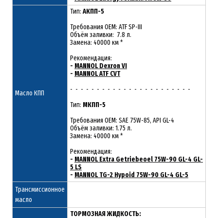
Тип:
АКПП-5
Требования OEM: ATF SP-III
Объём заливки: 7.8 л.
Замена: 40000 км *
Рекомендация:
-
MANNOL Dexron VI
-
MANNOL ATF CVT
- - - - - - - - - - - - - - - - - - - - - - -
Масло КПП
Тип:
МКПП-5
Требования OEM: SAE 75W-85, API GL-4
Объём заливки: 1.75 л.
Замена: 40000 км *
Рекомендация:
-
MANNOL Extra Getriebeoel 75W-90 GL-4 GL-
5 LS
-
MANNOL TG-2 Hypoid 75W-90 GL-4 GL-5
Трансмиссионное
масло
ТОРМОЗНАЯ ЖИДКОСТЬ: