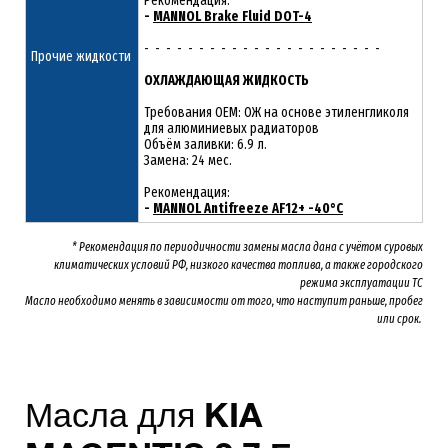
Рекомендация:
-
MANNOL Brake Fluid DOT-4
- - - - - - - - - - - - - - - - - - - - - -
Прочие жидкости
ОХЛАЖДАЮЩАЯ ЖИДКОСТЬ
Требования OEM: ОЖ на основе этиленгликоля
для алюминиевых радиаторов
Объём заливки: 6.9 л.
Замена: 24 мес.
Рекомендация:
-
MANNOL Antifreeze AF12+ -40°C
* Рекомендация по периодичности замены масла дана с учётом суровых
климатических условий РФ, низкого качества топлива, а также городского
режима эксплуатации ТС
Масло необходимо менять
в зависимости от того, что наступит раньше, пробег
или срок.
Масла для
KIA