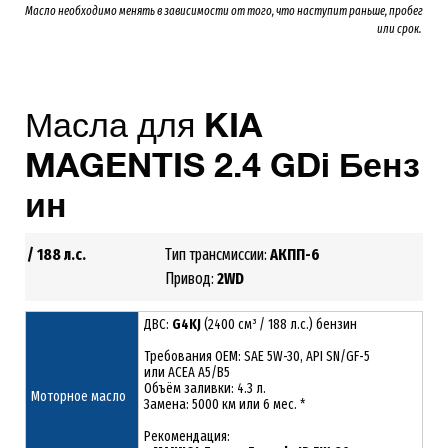
Масло необходимо менять
в зависимости от того, что наступит раньше, пробег
или срок.
Масла для
KIA
MAGENTIS
2
.4
GDi
Бенз
ин
4KJ
/ 188 л.с.
Тип трансмиссии:
АКПП-6
2.4
Привод:
2
WD
ДВС:
G4KJ
(2400 см³ / 188 л.с.) бензин
Требования ОЕМ: SAE 5W-30, API SN/GF-5
или ACEA A5/B5
Объём заливки: 4.3 л.
Моторное масло
Замена: 5000 км или 6 мес. *
Рекомендация: