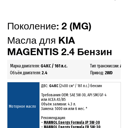
Поколение:
2
(MG)
Масла для
KIA
MAGENTIS
2
.4
Бензин
Марка двигателя:
G4KC
/ 161 л.с.
Тип трансмиссии:
АКП
Объём двигателя:
2.4
Привод:
2
WD
ДВС:
G4KC
(2400 см³ / 161 л.с.) бензин
Требования ОЕМ: SAE 5W-30, API SM/GF-4
или ACEA A5/B5
Объём заливки: 4.3 л.
Моторное масло
Замена: 5000 км или 6 мес. *
Рекомендация:
-
MANNOL Energy Formula JP 5W-30
-
MANNOL Energy Formula FR 5W-30