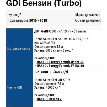
GDi
Бензин (Turbo)
Кузов:
JF
Марка двигателя:
G4
Годы выпуска:
2016 - 2018
Объём двигателя:
2.0
ДВС:
G4KF
(2000 см³ / 245 л.с.) бензин
Требования ОЕМ: SAE 5W-30, API SN/GF-5
или ACEA A5/B5
Объём заливки: 5.8 л.
Моторное масло
Замена: 5000 км или 6 мес. *
Рекомендация:
-
MANNOL Energy Formula JP 5W-30
-
MANNOL Energy Formula FR 5W-30
Тип:
АКПП-6
(A6LF2 6/1)
Требования OEM: ATF SP-IV
Объём заливки: 7.8 л.
Масло КПП
Замена: 40000 км *
Рекомендация:
-
MANNOL Dexron VI