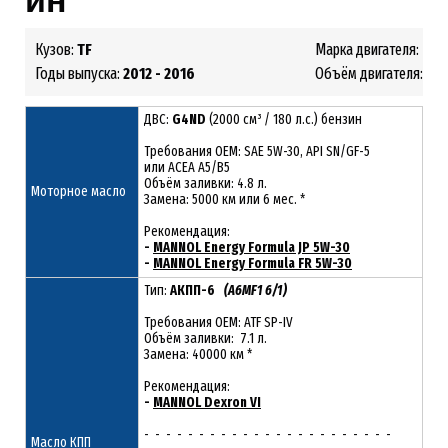
ин
Кузов:
TF
Марка двигателя:
G4
Годы выпуска:
2012 - 2016
Объём двигателя:
2.0
ДВС:
G4ND
(2000 см³ / 180 л.с.) бензин
Требования ОЕМ: SAE 5W-30, API SN/GF-5
или ACEA A5/B5
Объём заливки: 4.8 л.
Моторное масло
Замена: 5000 км или 6 мес. *
Рекомендация:
-
MANNOL Energy Formula JP 5W-30
-
MANNOL Energy Formula FR 5W-30
Тип:
АКПП-6
(A6MF1 6/1)
Требования OEM: ATF SP-IV
Объём заливки: 7.1 л.
Замена: 40000 км *
Рекомендация:
-
MANNOL Dexron VI
- - - - - - - - - - - - - - - - - - - - - - -
Масло КПП