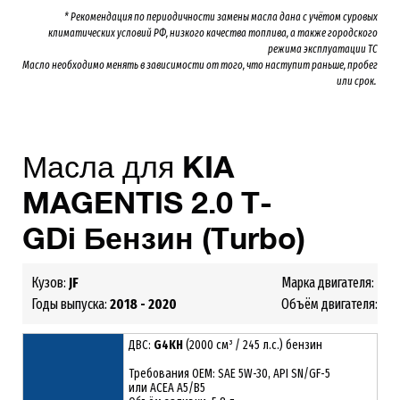
* Рекомендация по периодичности замены масла дана с учётом суровых
климатических условий РФ, низкого качества топлива, а также городского
режима эксплуатации ТС
Масло необходимо менять
в зависимости от того, что наступит раньше, пробег
или срок.
Масла для
KIA
MAGENTIS
2
.0
T-
GDi
Бензин (Turbo)
Кузов:
JF
Марка двигателя:
G4
Годы выпуска:
2018 - 2020
Объём двигателя:
2.0
ДВС:
G4KH
(2000 см³ / 245 л.с.) бензин
Требования ОЕМ: SAE 5W-30, API SN/GF-5
или ACEA A5/B5