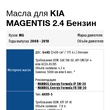
Масла для
KIA
MAGENTIS
2
.4
Бензин
Кузов:
MG
Марка двигателя:
G4
Годы выпуска:
2008 - 2010
Объём двигателя:
2.4
ДВС:
G4KE
(2400 см³ / 175 л.с.) бензин
Требования ОЕМ: SAE 5W-30, API SM/GF-4
или ACEA A5/B5
Объём заливки: 4.3 л.
Моторное масло
Замена: 5000 км или 6 мес. *
Рекомендация:
-
MANNOL Energy Formula JP 5W-30
-
MANNOL Energy Formula FR 5W-30
Тип:
АКПП-5
Требования OEM: ATF SP-III
Объём заливки: 7.8 л.