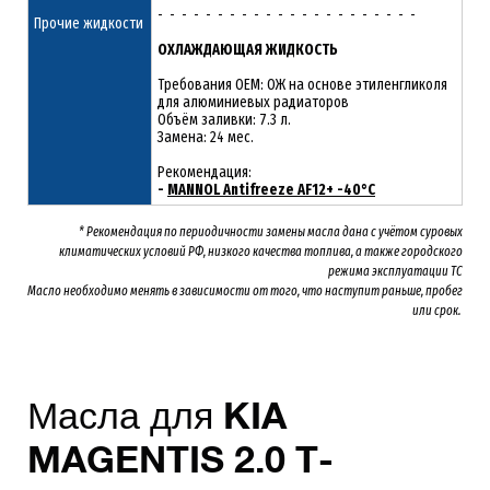
- - - - - - - - - - - - - - - - - - - - - -
Прочие жидкости
ОХЛАЖДАЮЩАЯ ЖИДКОСТЬ
Требования OEM: ОЖ на основе этиленгликоля
для алюминиевых радиаторов
Объём заливки: 7.3 л.
Замена: 24 мес.
Рекомендация:
-
MANNOL Antifreeze AF12+ -40°C
* Рекомендация по периодичности замены масла дана с учётом суровых
климатических условий РФ, низкого качества топлива, а также городского
режима эксплуатации ТС
Масло необходимо менять
в зависимости от того, что наступит раньше, пробег
или срок.
Масла для
KIA
MAGENTIS
2
.0
T-