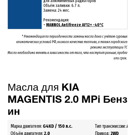
для алюминиевых радиаторов
Объём заливки: 6.7 л.
Замена: 24 мес.
Рекомендация:
-
MANNOL Antifreeze AF12+ -40°C
* Рекомендация по периодичности замены масла дана с учётом суровых
климатических условий РФ, низкого качества топлива, а также городского
режима эксплуатации ТС
Масло необходимо менять
в зависимости от того, что наступит раньше, пробег
или срок.
Масла для
KIA
MAGENTIS
2
.0
MPi
Бенз
ин
Марка двигателя:
G4KD
/ 150 л.с.
Тип трансмиссии:
АКП
Объём двигателя:
2.0
Привод:
2
WD