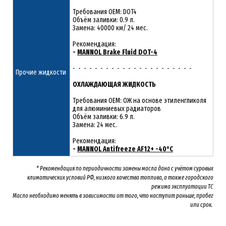
Требования OEM: DOT4
Объём заливки: 0.9 л.
Замена: 40000 км/ 24 мес.
Рекомендация:
-
MANNOL Brake Fluid DOT-4
- - - - - - - - - - - - - - - - - - - - - -
Прочие жидкости
ОХЛАЖДАЮЩАЯ ЖИДКОСТЬ
Требования OEM: ОЖ на основе этиленгликоля
для алюминиевых радиаторов
Объём заливки: 6.9 л.
Замена: 24 мес.
Рекомендация:
-
MANNOL Antifreeze AF12+ -40°C
* Рекомендация по периодичности замены масла дана с учётом суровых
климатических условий РФ, низкого качества топлива, а также городского
режима эксплуатации ТС
Масло необходимо менять
в зависимости от того, что наступит раньше, пробег
или срок.