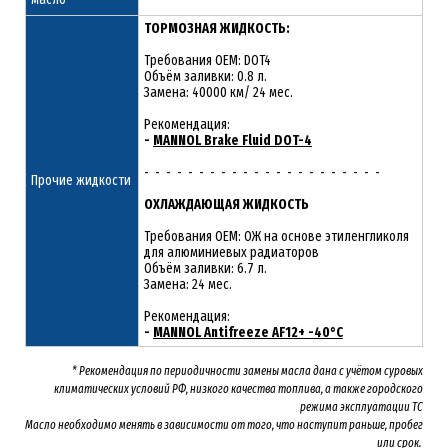
ТОРМОЗНАЯ ЖИДКОСТЬ:
Требования OEM: DOT4
Объём заливки: 0.8 л.
Замена: 40000 км/ 24 мес.
Рекомендация:
-
MANNOL Brake Fluid DOT-4
- - - - - - - - - - - - - - - - - - - - - -
Прочие жидкости
ОХЛАЖДАЮЩАЯ ЖИДКОСТЬ
Требования OEM: ОЖ на основе этиленгликоля
для алюминиевых радиаторов
Объём заливки: 6.7 л.
Замена: 24 мес.
Рекомендация:
-
MANNOL Antifreeze AF12+ -40°C
* Рекомендация по периодичности замены масла дана с учётом суровых
климатических условий РФ, низкого качества топлива, а также городского
режима эксплуатации ТС
Масло необходимо менять
в зависимости от того, что наступит раньше, пробег
или срок.