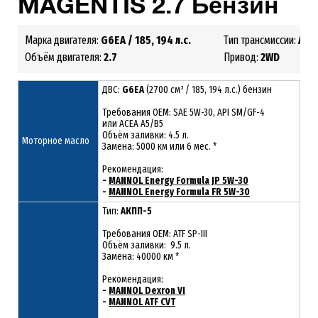
MAGENTIS
2
.7
Бензин
Марка двигателя:
G6EA
/ 185, 194 л.с.
Тип трансмиссии:
АКП
Объём двигателя:
2.7
Привод:
2
WD
ДВС:
G6EA
(2700 см³ / 185, 194 л.с.) бензин
Требования ОЕМ: SAE 5W-30, API SM/GF-4
или ACEA A5/B5
Объём заливки: 4.5 л.
Моторное масло
Замена: 5000 км или 6 мес. *
Рекомендация:
-
MANNOL Energy Formula JP 5W-30
-
MANNOL Energy Formula FR 5W-30
Тип:
АКПП-5
Требования OEM: ATF SP-III
Объём заливки: 9.5 л.
Замена: 40000 км *
Рекомендация:
-
MANNOL Dexron VI
-
MANNOL ATF CVT