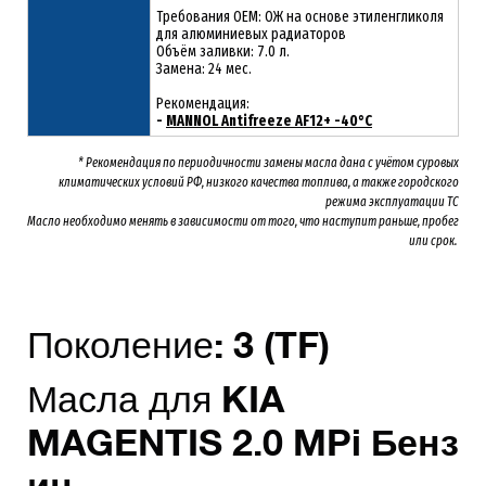
Требования OEM: ОЖ на основе этиленгликоля
для алюминиевых радиаторов
Объём заливки: 7.0 л.
Замена: 24 мес.
Рекомендация:
-
MANNOL Antifreeze AF12+ -40°C
* Рекомендация по периодичности замены масла дана с учётом суровых
климатических условий РФ, низкого качества топлива, а также городского
режима эксплуатации ТС
Масло необходимо менять
в зависимости от того, что наступит раньше, пробег
или срок.
Поколение:
3
(TF)
Масла для
KIA
MAGENTIS
2
.0
MPi
Бенз