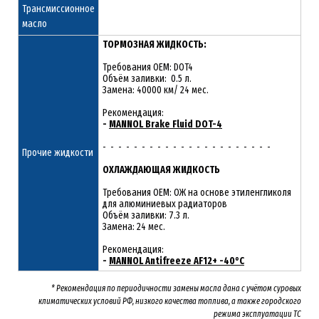
Трансмиссионное
масло
ТОРМОЗНАЯ ЖИДКОСТЬ:
Требования OEM: DOT4
Объём заливки: 0.5 л.
Замена: 40000 км/ 24 мес.
Рекомендация:
-
MANNOL Brake Fluid DOT-4
- - - - - - - - - - - - - - - - - - - - - -
Прочие жидкости
ОХЛАЖДАЮЩАЯ ЖИДКОСТЬ
Требования OEM: ОЖ на основе этиленгликоля
для алюминиевых радиаторов
Объём заливки: 7.3 л.
Замена: 24 мес.
Рекомендация:
-
MANNOL Antifreeze AF12+ -40°C
* Рекомендация по периодичности замены масла дана с учётом суровых
климатических условий РФ, низкого качества топлива, а также городского
режима эксплуатации ТС