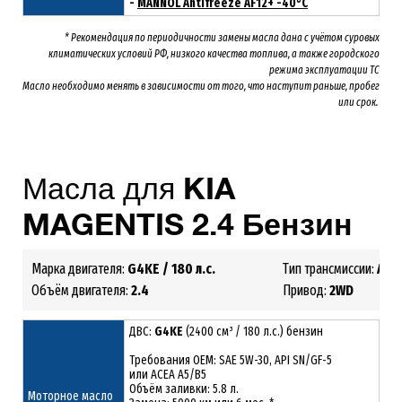
-
MANNOL Antifreeze AF12+ -40°C
* Рекомендация по периодичности замены масла дана с учётом суровых
климатических условий РФ, низкого качества топлива, а также городского
режима эксплуатации ТС
Масло необходимо менять
в зависимости от того, что наступит раньше, пробег
или срок.
Масла для
KIA
MAGENTIS
2
.4
Бензин
Марка двигателя:
G4KE
/ 180 л.с.
Тип трансмиссии:
АКП
Объём двигателя:
2.4
Привод:
2
WD
ДВС:
G4KE
(2400 см³ / 180 л.с.) бензин
Требования ОЕМ: SAE 5W-30, API SN/GF-5
или ACEA A5/B5
Объём заливки: 5.8 л.
Моторное масло