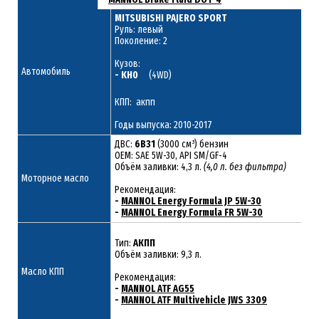
MITSUBISHI PAJERO SPORT
Руль: левый
Поколение: 2
Кузов:
Автомобиль
- KH0
(4WD)
КПП: акпп
Годы выпуска: 2010-2017
ДВС:
6B31
(3000 см³) бензин
ОЕМ: SAE 5W-30, API SM/GF-4
Объём заливки: 4,3 л.
(4,0 л. без фильтра)
Моторное масло
Рекомендация:
-
MANNOL Energy Formula JP 5W-30
-
MANNOL Energy Formula FR 5W-30
Тип:
АКПП
Объём заливки: 9,3 л.
Масло КПП
Рекомендация:
-
MANNOL ATF AG55
-
MANNOL ATF Multivehicle JWS 3309