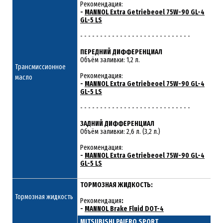
Рекомендация:
-
MANNOL Extra Getriebeoel 75W-90 GL-4
GL-5 LS
- - - - - - - - - - - - - - - - - - - - - - - - - - - -
ПЕРЕДНИЙ ДИФФЕРЕНЦИАЛ
Объём заливки: 1,2 л.
Трансмиссионное
Рекомендация:
масло
-
MANNOL Extra Getriebeoel 75W-90 GL-4
GL-5 LS
- - - - - - - - - - - - - - - - - - - - - - - - - - - -
ЗАДНИЙ ДИФФЕРЕНЦИАЛ
Объём заливки: 2,6 л. (3,2 л.)
Рекомендация:
-
MANNOL Extra Getriebeoel 75W-90 GL-4
GL-5 LS
ТОРМОЗНАЯ ЖИДКОСТЬ:
Тормозная жидкость
Рекомендация
:
-
MANNOL Brake Fluid DOT-4
MITSUBISHI PAJERO SPORT