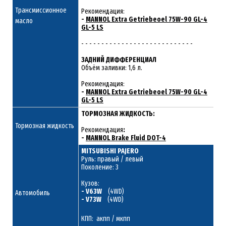
Трансмиссионное
Рекомендация:
-
MANNOL Extra Getriebeoel 75W-90 GL-4
масло
GL-5 LS
- - - - - - - - - - - - - - - - - - - - - - - - - - - -
ЗАДНИЙ ДИФФЕРЕНЦИАЛ
Объём заливки: 1,6 л.
Рекомендация:
-
MANNOL Extra Getriebeoel 75W-90 GL-4
GL-5 LS
ТОРМОЗНАЯ ЖИДКОСТЬ:
Тормозная жидкость
Рекомендация
:
-
MANNOL Brake Fluid DOT-4
MITSUBISHI PAJERO
Руль: правый / левый
Поколение: 3
Кузов:
- V63W
(4WD)
Автомобиль
- V73W
(4WD)
КПП: акпп / мкпп