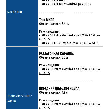
-
MANNOL ATF AG55
-
MANNOL ATF Multivehicle JWS 3309
Масло КПП
- - - - - - - - - - - - - - - - - - - - - - - - - - - -
Тип:
МКПП
Объём заливки: 3,4 л.
Рекомендация:
-
MANNOL Extra Getriebeoel 75W-90 GL-4
GL-5 LS
-
MANNOL TG-2 Hypoid 75W-90 GL-4 GL-5
РАЗДАТОЧНАЯ КОРОБКА
Объём заливки: 2,5 л.
Рекомендация:
-
MANNOL Extra Getriebeoel 75W-90 GL-4
GL-5 LS
- - - - - - - - - - - - - - - - - - - - - - - - - - - -
ПЕРЕДНИЙ ДИФФЕРЕНЦИАЛ
Объём заливки: 1,2 л.
Трансмиссионное
Рекомендация:
масло
-
MANNOL Extra Getriebeoel 75W-90 GL-4
GL-5 LS