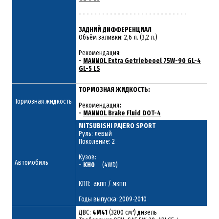
- - - - - - - - - - - - - - - - - - - - - - - - - - - -
ЗАДНИЙ ДИФФЕРЕНЦИАЛ
Объём заливки: 2,6 л. (3,2 л.)
Рекомендация:
-
MANNOL Extra Getriebeoel 75W-90 GL-4
GL-5 LS
ТОРМОЗНАЯ ЖИДКОСТЬ:
Тормозная жидкость
Рекомендация
:
-
MANNOL Brake Fluid DOT-4
MITSUBISHI PAJERO SPORT
Руль: левый
Поколение: 2
Кузов:
Автомобиль
- KH0
(4WD)
КПП: акпп / мкпп
Годы выпуска: 2009-2010
ДВС:
4M41
(3200 см³) дизель