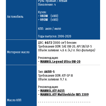
Руль: правый / левый
Поколение: 4
Кузов:
- V83W
(4WD)
Автомобиль
- V93W
(4WD)
КПП: акпп / мкпп
Годы выпуска: 2006-2020
ДВС:
6G72
(3000 см³) бензин
Требования ОЕМ: SAE 0W-20, API SN/GF-5
Объём заливки: 4,6 л.
(4,3 л. без фильтра)
Моторное масло
Рекомендация:
-
MANNOL Legend Ultra 0W-20
Тип:
АКПП-5
Требования OEM: ATF-SP III
Объём заливки: 9,7 л.
Рекомендация:
-
MANNOL ATF AG55
-
MANNOL ATF Multivehicle JWS 3309
Масло КПП
- - - - - - - - - - - - - - - - - - - - - - - - - - - -