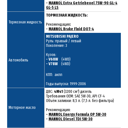
-
MANNOL Extra Getriebeoel 75W-90 GL-4
GL-5 LS
ТОРМОЗНАЯ ЖИДКОСТЬ:
Тормозная жидкость
Рекомендация
:
-
MANNOL Brake Fluid DOT-4
MITSUBISHI PAJERO
Руль: правый / левый
Поколение: 3
Кузов:
- V68W
(4WD)
Автомобиль
- V78W
(4WD)
КПП: акпп
Годы выпуска: 1999-2006
ДВС:
4M41
(3200 см³) дизель
Требования ОЕМ: SAE 5W-30, API CF-4
Объём заливки: 8,5 л. (7,5 л. без фильтра)
Моторное масло
Рекомендация:
-
MANNOL Energy Formula OP 5W-30
-
MANNOL Diesel TDI 5W-30