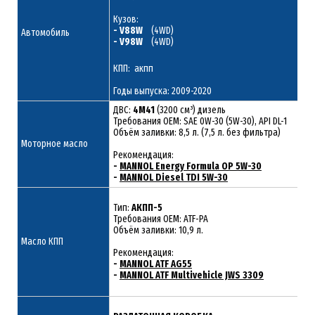
Кузов:
- V88W
(4WD)
Автомобиль
- V98W
(4WD)
КПП: акпп
Годы выпуска: 2009-2020
ДВС:
4M41
(3200 см³) дизель
Требования ОЕМ: SAE 0W-30 (5W-30), API DL-1
Объём заливки: 8,5 л. (7,5 л. без фильтра)
Моторное масло
Рекомендация:
-
MANNOL Energy Formula OP 5W-30
-
MANNOL Diesel TDI 5W-30
Тип:
АКПП-5
Требования OEM: ATF-PA
Объём заливки: 10,9 л.
Масло КПП
Рекомендация:
-
MANNOL ATF AG55
-
MANNOL ATF Multivehicle JWS 3309