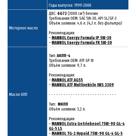
Годы выпуска: 1999-2006
ДВС:
6G72
(3000 см³) бензин
Требования ОЕМ: SAE 5W-30, API SL/GF-3
Объём заливки: 4,6 л.
(4,3 л. без фильтра)
Моторное масло
Рекомендация:
-
MANNOL Energy Formula JP 5W-30
-
MANNOL Energy Formula FR 5W-30
Тип:
АКПП-4
Требования OEM: ATF-SP III
Объём заливки: 9,7 л.
Рекомендация:
-
MANNOL ATF AG55
-
MANNOL ATF Multivehicle JWS 3309
Масло КПП
- - - - - - - - - - - - - - - - - - - - - - - - - - - -
Тип:
МКПП
Объём заливки: 3,2 л.
Рекомендация:
-
MANNOL Extra Getriebeoel 75W-90 GL-4
GL-5 LS
-
MANNOL TG-2 Hypoid 75W-90 GL-4 GL-5