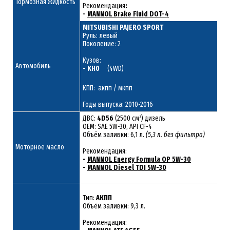
Тормозная жидкость
Рекомендация
:
-
MANNOL Brake Fluid DOT-4
MITSUBISHI PAJERO SPORT
Руль: левый
Поколение: 2
Кузов:
Автомобиль
- KH0
(4WD)
КПП: акпп / мкпп
Годы выпуска: 2010-2016
ДВС:
4D56
(2500 см³) дизель
ОЕМ: SAE 5W-30, API CF-4
Объём заливки: 6,1 л.
(5,3 л. без фильтра)
Моторное масло
Рекомендация:
-
MANNOL Energy Formula OP 5W-30
-
MANNOL Diesel TDI 5W-30
Тип:
АКПП
Объём заливки: 9,3 л.
Рекомендация: