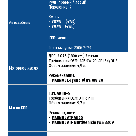
Руль: правый / левый
Поколение: 4
Кузов:
- V87W
(4WD)
Автомобиль
- V97W
(4WD)
КПП: акпп
Годы выпуска: 2006-2020
ДВС:
6G75
(3800 см³) бензин
Требования ОЕМ: SAE 0W-20, API SN/GF-5
Объём заливки: 4,9 л.
Моторное масло
Рекомендация:
-
MANNOL Legend Ultra 0W-20
Тип:
АКПП-5
Требования OEM: ATF-SP III
Объём заливки: 9,7 л.
Масло КПП
Рекомендация:
-
MANNOL ATF AG55
-
MANNOL ATF Multivehicle JWS 3309