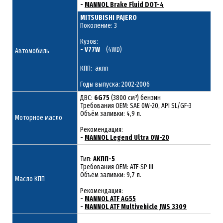
-
MANNOL Brake Fluid DOT-4
MITSUBISHI PAJERO
Поколение: 3
Кузов:
- V77W
(4WD)
Автомобиль
КПП: акпп
Годы выпуска: 2002-2006
ДВС:
6G75
(3800 см³) бензин
Требования ОЕМ: SAE 0W-20, API SL/GF-3
Объём заливки: 4,9 л.
Моторное масло
Рекомендация:
-
MANNOL Legend Ultra 0W-20
Тип:
АКПП-5
Требования OEM: ATF-SP III
Объём заливки: 9,7 л.
Масло КПП
Рекомендация:
-
MANNOL ATF AG55
-
MANNOL ATF Multivehicle JWS 3309