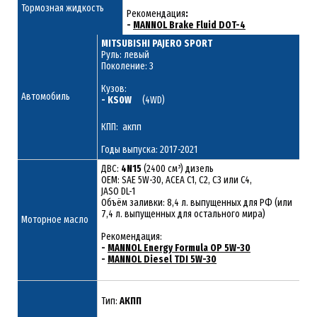
Тормозная жидкость
Рекомендация
:
-
MANNOL Brake Fluid DOT-4
MITSUBISHI PAJERO SPORT
Руль: левый
Поколение: 3
Кузов:
Автомобиль
- KS0W
(4WD)
КПП: акпп
Годы выпуска: 2017-2021
ДВС:
4N15
(2400 см³) дизель
ОЕМ: SAE 5W-30, ACEA C1, C2, C3 или C4,
JASO DL-1
Объём заливки: 8,4 л. выпущенных для РФ (или
7,4 л. выпущенных для остального мира)
Моторное масло
Рекомендация:
-
MANNOL Energy Formula OP 5W-30
-
MANNOL Diesel TDI 5W-30
Тип:
АКПП