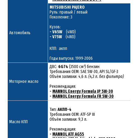
MITSUBISHI PAJERO
Руль: правый / левый
Поколение: 3
Кузов:
- V65W
(4WD)
Автомобиль
- V75W
(4WD)
КПП: акпп
Годы выпуска: 1999-2006
ДВС:
6G74
(3500 см³) бензин
Требования ОЕМ: SAE 5W-30, API SL/GF-3
Объём заливки: 4,6 л.
(4,3 л. без фильтра)
Моторное масло
Рекомендация:
-
MANNOL Energy Formula JP 5W-30
-
MANNOL Energy Formula FR 5W-30
Тип:
АКПП-4
Требования OEM: ATF-SP III
Объём заливки: 9,3 л.
Масло КПП
Рекомендация:
-
MANNOL ATF AG55