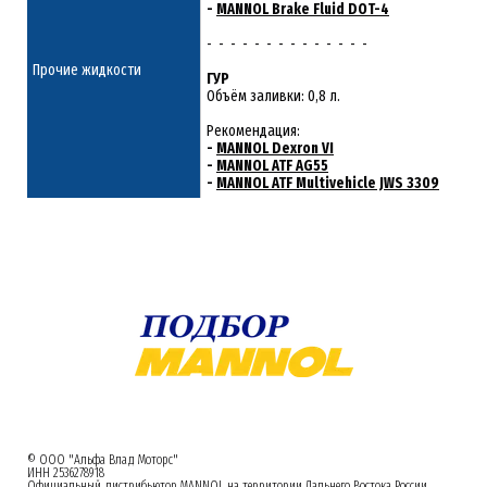
-
MANNOL Brake Fluid DOT-4
- - - - - - - - - - - - - -
Прочие жидкости
ГУР
Объём заливки: 0,8 л.
Рекомендация:
-
MANNOL Dexron VI
-
MANNOL ATF AG55
-
MANNOL ATF Multivehicle JWS 3309
© ООО "Альфа Влад Моторс"
ИНН 2536278918
Официальный дистрибьютор MANNOL на территории Дальнего Востока России