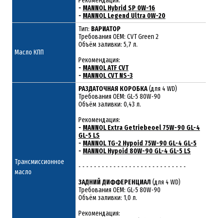
Рекомендация:
-
MANNOL Hybrid SP 0W-16
-
MANNOL Legend Ultra 0W-20
Тип:
ВАРИАТОР
Требования OEM: CVT Green 2
Объём заливки: 5,7 л.
Масло КПП
Рекомендация:
-
MANNOL ATF CVT
-
MANNOL CVT NS-3
РАЗДАТОЧНАЯ КОРОБКА
(для 4 WD)
Требования OEM: GL-5 80W-90
Объём заливки: 0,43 л.
Рекомендация:
-
MANNOL Extra Getriebeoel 75W-90 GL-4
GL-5 LS
-
MANNOL TG-2 Hypoid 75W-90 GL-4 GL-5
-
MANNOL Hypoid 80W-90 GL-4 GL-5 LS
Трансмиссионное
- - - - - - - - - - - - - - - - - - - - - - - - - - - -
масло
ЗАДНИЙ ДИФФЕРЕНЦИАЛ
(для 4 WD)
Требования OEM: GL-5 80W-90
Объём заливки: 1,0 л.
Рекомендация: