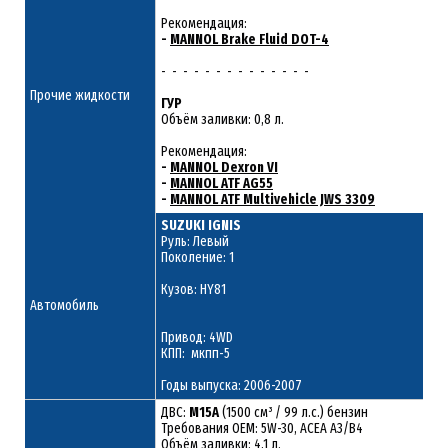
Рекомендация:
-
MANNOL Brake Fluid DOT-4
- - - - - - - - - - - - - -
Прочие жидкости
ГУР
Объём заливки: 0,8 л.
Рекомендация:
-
MANNOL Dexron VI
-
MANNOL ATF AG55
-
MANNOL ATF Multivehicle JWS 3309
SUZUKI IGNIS
Руль: Левый
Поколение: 1
Кузов: HY81
Автомобиль
Привод: 4WD
КПП: мкпп-5
Годы выпуска: 2006-2007
ДВС:
M15A
(1500 см³ / 99 л.с.) бензин
Требования ОЕМ: 5W-30, ACEA A3/B4
Объём заливки: 4,1 л.