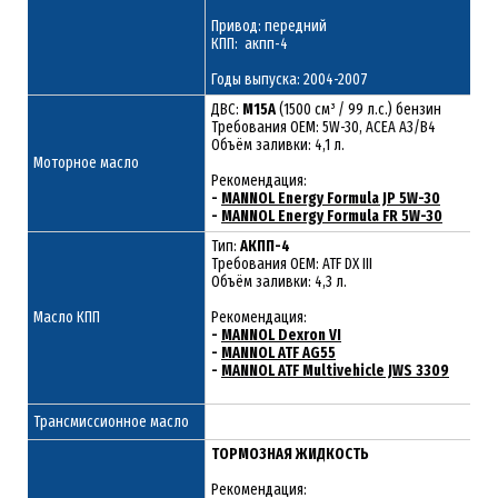
Привод: передний
КПП: акпп-4
Годы выпуска: 2004-2007
ДВС:
M15A
(1500 см³ / 99 л.с.) бензин
Требования ОЕМ: 5W-30, ACEA A3/B4
Объём заливки: 4,1 л.
Моторное масло
Рекомендация:
-
MANNOL Energy Formula JP 5W-30
-
MANNOL Energy Formula FR 5W-30
Тип:
АКПП-4
Требования OEM: ATF DX III
Объём заливки: 4,3 л.
Масло КПП
Рекомендация:
-
MANNOL Dexron VI
-
MANNOL ATF AG55
-
MANNOL ATF Multivehicle JWS 3309
Трансмиссионное масло
ТОРМОЗНАЯ ЖИДКОСТЬ
Рекомендация: