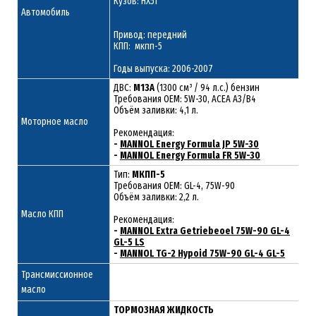
Кузов: HX51
Автомобиль
Привод: передний
КПП: мкпп-5
Годы выпуска: 2006-2007
ДВС:
M13A
(1300 см³ / 94 л.с.) бензин
Требования ОЕМ: 5W-30, ACEA A3/B4
Объём заливки: 4,1 л.
Моторное масло
Рекомендация:
-
MANNOL Energy Formula JP 5W-30
-
MANNOL Energy Formula FR 5W-30
Тип:
МКПП-5
Требования OEM: GL-4, 75W-90
Объём заливки: 2,2 л.
Масло КПП
Рекомендация:
-
MANNOL Extra Getriebeoel 75W-90 GL-4
GL-5 LS
-
MANNOL TG-2 Hypoid 75W-90 GL-4 GL-5
Трансмиссионное
масло
ТОРМОЗНАЯ ЖИДКОСТЬ