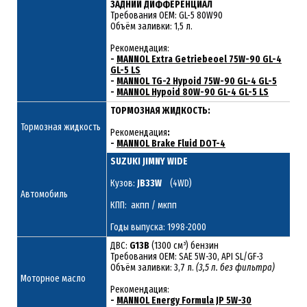
ЗАДНИЙ ДИФФЕРЕНЦИАЛ
Требования ОЕМ: GL-5 80W90
Объём заливки: 1,5 л.
Рекомендация:
-
MANNOL Extra Getriebeoel 75W-90 GL-4
GL-5 LS
-
MANNOL TG-2 Hypoid 75W-90 GL-4 GL-5
-
MANNOL Hypoid 80W-90 GL-4 GL-5 LS
ТОРМОЗНАЯ ЖИДКОСТЬ:
Тормозная жидкость
Рекомендация
:
-
MANNOL Brake Fluid DOT-4
SUZUKI JIMNY WIDE
Кузов:
JB33W
(4WD)
Автомобиль
КПП: акпп / мкпп
Годы выпуска: 1998-2000
ДВС:
G13B
(1300 см³) бензин
Требования ОЕМ: SAE 5W-30, API SL/GF-3
Объём заливки: 3,7 л.
(3,5 л. без фильтра)
Моторное масло
Рекомендация:
-
MANNOL Energy Formula JP 5W-30