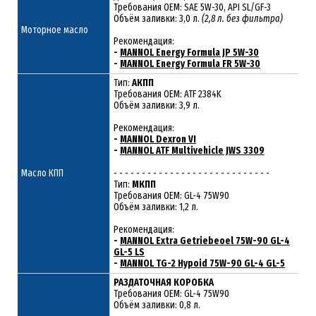
Требования ОЕМ: SAE 5W-30, API SL/GF-3
Объём заливки: 3,0 л.
(2,8 л. без фильтра)
Моторное масло
Рекомендация:
-
MANNOL Energy Formula JP 5W-30
-
MANNOL Energy Formula FR 5W-30
Тип:
АКПП
Требования OEM: ATF 2384K
Объём заливки: 3,9 л.
Рекомендация:
-
MANNOL Dexron VI
-
MANNOL ATF Multivehicle JWS 3309
Масло КПП
- - - - - - - - - - - - - - - - - - - - - - - - - - - -
Тип:
МКПП
Требования OEM: GL-4 75W90
Объём заливки: 1,2 л.
Рекомендация:
-
MANNOL Extra Getriebeoel 75W-90 GL-4
GL-5 LS
-
MANNOL TG-2 Hypoid 75W-90 GL-4 GL-5
РАЗДАТОЧНАЯ КОРОБКА
Требования ОЕМ: GL-4 75W90
Объём заливки: 0,8 л.