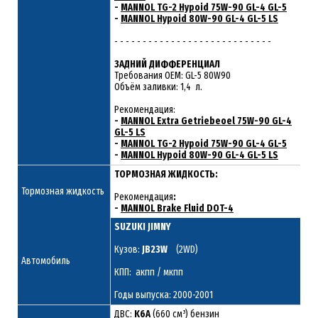
-
MANNOL TG-2 Hypoid 75W-90 GL-4 GL-5
-
MANNOL Hypoid 80W-90 GL-4 GL-5 LS
- - - - - - - - - - - - - - - - - - - - - - - - - - - -
ЗАДНИЙ ДИФФЕРЕНЦИАЛ
Требования ОЕМ: GL-5 80W90
Объём заливки: 1,4 л.
Рекомендация:
-
MANNOL Extra Getriebeoel 75W-90 GL-4
GL-5 LS
-
MANNOL TG-2 Hypoid 75W-90 GL-4 GL-5
-
MANNOL Hypoid 80W-90 GL-4 GL-5 LS
ТОРМОЗНАЯ ЖИДКОСТЬ:
Тормозная жидкость
Рекомендация
:
-
MANNOL Brake Fluid DOT-4
SUZUKI JIMNY
Кузов:
JB23W
(2WD)
Автомобиль
КПП: акпп / мкпп
Годы выпуска: 2000-2001
ДВС:
K6A
(660 см³) бензин