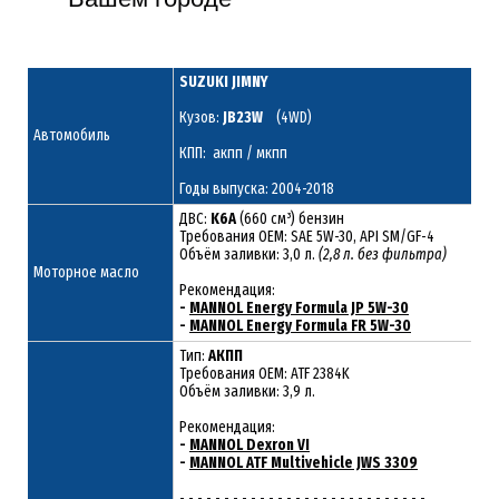
SUZUKI JIMNY
Кузов:
JB23W
(4WD)
Автомобиль
КПП: акпп / мкпп
Годы выпуска: 2004-2018
ДВС:
K6A
(660 см³) бензин
Требования ОЕМ: SAE 5W-30, API SM/GF-4
Объём заливки: 3,0 л.
(2,8 л. без фильтра)
Моторное масло
Рекомендация:
-
MANNOL Energy Formula JP 5W-30
-
MANNOL Energy Formula FR 5W-30
Тип:
АКПП
Требования OEM: ATF 2384K
Объём заливки: 3,9 л.
Рекомендация:
-
MANNOL Dexron VI
-
MANNOL ATF Multivehicle JWS 3309
- - - - - - - - - - - - - - - - - - - - - - - - - - - -