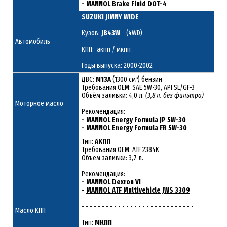
-
MANNOL Brake Fluid DOT-4
SUZUKI JIMNY WIDE
Кузов:
JB43W
(4WD)
Автомобиль
КПП: акпп / мкпп
Годы выпуска: 2000-2002
ДВС:
M13A
(1300 см³) бензин
Требования ОЕМ: SAE 5W-30, API SL/GF-3
Объём заливки: 4,0 л.
(3,8 л. без фильтра)
Моторное масло
Рекомендация:
-
MANNOL Energy Formula JP 5W-30
-
MANNOL Energy Formula FR 5W-30
Тип:
АКПП
Требования OEM: ATF 2384K
Объём заливки: 3,7 л.
Рекомендация:
-
MANNOL Dexron VI
-
MANNOL ATF Multivehicle JWS 3309
- - - - - - - - - - - - - - - - - - - - - - - - - - - -
Масло КПП
Тип:
МКПП