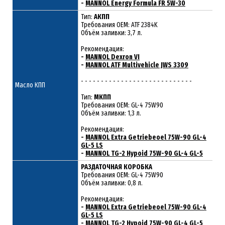
-
MANNOL Energy Formula FR 5W-30
Тип:
АКПП
Требования OEM: ATF 2384K
Объём заливки: 3,7 л.
Рекомендация:
-
MANNOL Dexron VI
-
MANNOL ATF Multivehicle JWS 3309
- - - - - - - - - - - - - - - - - - - - - - - - - - - -
Масло КПП
Тип:
МКПП
Требования OEM: GL-4 75W90
Объём заливки: 1,3 л.
Рекомендация:
-
MANNOL Extra Getriebeoel 75W-90 GL-4
GL-5 LS
-
MANNOL TG-2 Hypoid 75W-90 GL-4 GL-5
РАЗДАТОЧНАЯ КОРОБКА
Требования ОЕМ: GL-4 75W90
Объём заливки: 0,8 л.
Рекомендация:
-
MANNOL Extra Getriebeoel 75W-90 GL-4
GL-5 LS
-
MANNOL TG-2 Hypoid 75W-90 GL-4 GL-5