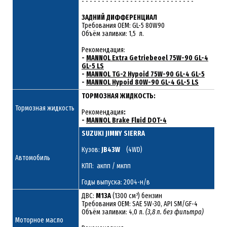
- - - - - - - - - - - - - - - - - - - - - - - - - - - -
ЗАДНИЙ ДИФФЕРЕНЦИАЛ
Требования ОЕМ: GL-5 80W90
Объём заливки: 1,5 л.
Рекомендация:
-
MANNOL Extra Getriebeoel 75W-90 GL-4
GL-5 LS
-
MANNOL TG-2 Hypoid 75W-90 GL-4 GL-5
-
MANNOL Hypoid 80W-90 GL-4 GL-5 LS
ТОРМОЗНАЯ ЖИДКОСТЬ:
Тормозная жидкость
Рекомендация
:
-
MANNOL Brake Fluid DOT-4
SUZUKI JIMNY SIERRA
Кузов:
JB43W
(4WD)
Автомобиль
КПП: акпп / мкпп
Годы выпуска: 2004-н/в
ДВС:
M13A
(1300 см³) бензин
Требования ОЕМ: SAE 5W-30, API SM/GF-4
Объём заливки: 4,0 л.
(3,8 л. без фильтра)
Моторное масло