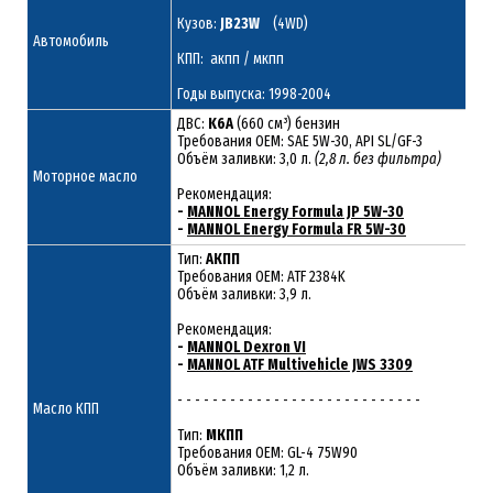
Кузов:
JB23W
(4WD)
Автомобиль
КПП: акпп / мкпп
Годы выпуска: 1998-2004
ДВС:
K6A
(660 см³) бензин
Требования ОЕМ: SAE 5W-30, API SL/GF-3
Объём заливки: 3,0 л.
(2,8 л. без фильтра)
Моторное масло
Рекомендация:
-
MANNOL Energy Formula JP 5W-30
-
MANNOL Energy Formula FR 5W-30
Тип:
АКПП
Требования OEM: ATF 2384K
Объём заливки: 3,9 л.
Рекомендация:
-
MANNOL Dexron VI
-
MANNOL ATF Multivehicle JWS 3309
- - - - - - - - - - - - - - - - - - - - - - - - - - - -
Масло КПП
Тип:
МКПП
Требования OEM: GL-4 75W90
Объём заливки: 1,2 л.