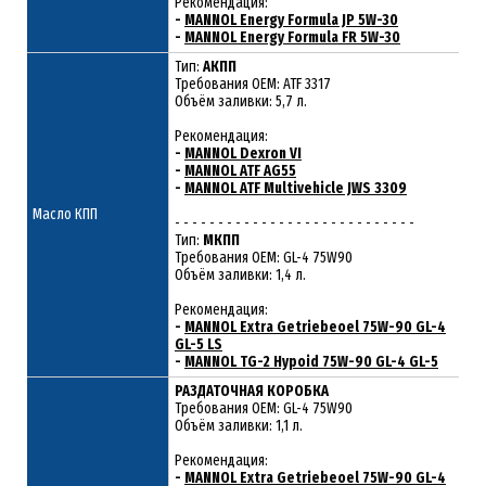
Рекомендация:
-
MANNOL Energy Formula JP 5W-30
-
MANNOL Energy Formula FR 5W-30
Тип:
АКПП
Требования OEM: ATF 3317
Объём заливки: 5,7 л.
Рекомендация:
-
MANNOL Dexron VI
-
MANNOL ATF AG55
-
MANNOL ATF Multivehicle JWS 3309
Масло КПП
- - - - - - - - - - - - - - - - - - - - - - - - - - - -
Тип:
МКПП
Требования OEM: GL-4 75W90
Объём заливки: 1,4 л.
Рекомендация:
-
MANNOL Extra Getriebeoel 75W-90 GL-4
GL-5 LS
-
MANNOL TG-2 Hypoid 75W-90 GL-4 GL-5
РАЗДАТОЧНАЯ КОРОБКА
Требования ОЕМ: GL-4 75W90
Объём заливки: 1,1 л.
Рекомендация:
-
MANNOL Extra Getriebeoel 75W-90 GL-4