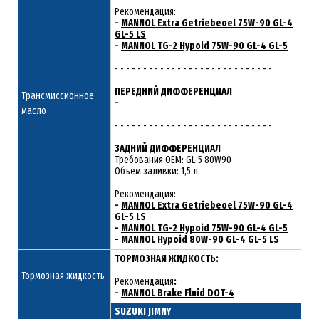
Рекомендация:
-
MANNOL Extra Getriebeoel 75W-90 GL-4
GL-5 LS
-
MANNOL TG-2 Hypoid 75W-90 GL-4 GL-5
- - - - - - - - - - - - - - - - - - - - - - - - - - - -
ПЕРЕДНИЙ ДИФФЕРЕНЦИАЛ
Трансмиссионное
-
масло
- - - - - - - - - - - - - - - - - - - - - - - - - - - -
ЗАДНИЙ ДИФФЕРЕНЦИАЛ
Требования ОЕМ: GL-5 80W90
Объём заливки: 1,5 л.
Рекомендация:
-
MANNOL Extra Getriebeoel 75W-90 GL-4
GL-5 LS
-
MANNOL TG-2 Hypoid 75W-90 GL-4 GL-5
-
MANNOL Hypoid 80W-90 GL-4 GL-5 LS
ТОРМОЗНАЯ ЖИДКОСТЬ:
Тормозная жидкость
Рекомендация
:
-
MANNOL Brake Fluid DOT-4
SUZUKI JIMNY