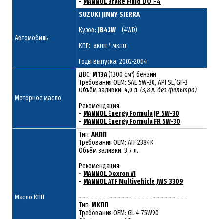
-
MANNOL Brake Fluid DOT-4
SUZUKI JIMNY SIERRA
Кузов:
JB43W
(4WD)
Автомобиль
КПП: акпп / мкпп
Годы выпуска: 2002-2004
ДВС:
M13A
(1300 см³) бензин
Требования ОЕМ: SAE 5W-30, API SL/GF-3
Объём заливки: 4,0 л.
(3,8 л. без фильтра)
Моторное масло
Рекомендация:
-
MANNOL Energy Formula JP 5W-30
-
MANNOL Energy Formula FR 5W-30
Тип:
АКПП
Требования OEM: ATF 2384K
Объём заливки: 3,7 л.
Рекомендация:
-
MANNOL Dexron VI
-
MANNOL ATF Multivehicle JWS 3309
Масло КПП
- - - - - - - - - - - - - - - - - - - - - - - - - - - -
Тип:
МКПП
Требования OEM: GL-4 75W90