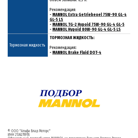
Рекомендация:
-
MANNOL Extra Getriebeoel 75W-90 GL-4
GL-5 LS
-
MANNOL TG-2 Hypoid 75W-90 GL-4 GL-5
-
MANNOL Hypoid 80W-90 GL-4 GL-5 LS
ТОРМОЗНАЯ ЖИДКОСТЬ:
Тормозная жидкость
Рекомендация
:
-
MANNOL Brake Fluid DOT-4
© ООО "Альфа Влад Моторс"
ИНН 2536278918