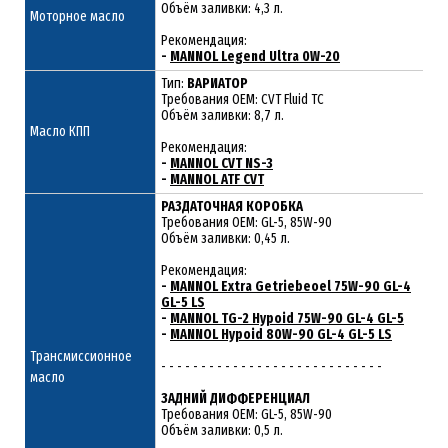
Объём заливки: 4,3 л.
Моторное масло
Рекомендация:
-
MANNOL Legend Ultra 0W-20
Тип:
ВАРИАТОР
Требования OEM: CVT Fluid TC
Объём заливки: 8,7 л.
Масло КПП
Рекомендация:
-
MANNOL CVT NS-3
-
MANNOL ATF CVT
РАЗДАТОЧНАЯ КОРОБКА
Требования OEM: GL-5, 85W-90
Объём заливки: 0,45 л.
Рекомендация:
-
MANNOL Extra Getriebeoel 75W-90 GL-4
GL-5 LS
-
MANNOL TG-2 Hypoid 75W-90 GL-4 GL-5
-
MANNOL Hypoid 80W-90 GL-4 GL-5 LS
Трансмиссионное
- - - - - - - - - - - - - - - - - - - - - - - - - - - -
масло
ЗАДНИЙ ДИФФЕРЕНЦИАЛ
Требования OEM: GL-5, 85W-90
Объём заливки: 0,5 л.