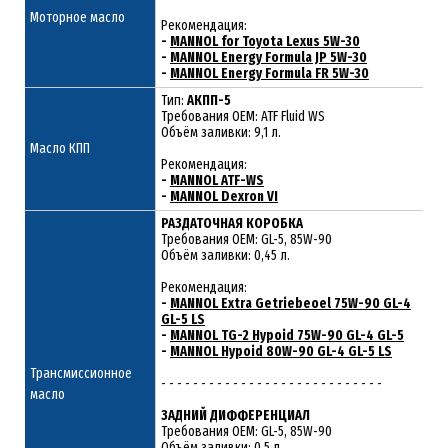
Моторное масло
Рекомендация:
-
MANNOL for Toyota Lexus 5W-30
-
MANNOL Energy Formula JP 5W-30
-
MANNOL Energy Formula FR 5W-30
Тип:
АКПП-5
Требования OEM: ATF Fluid WS
Объём заливки: 9,1 л.
Масло КПП
Рекомендация:
-
MANNOL ATF-WS
-
MANNOL Dexron VI
РАЗДАТОЧНАЯ КОРОБКА
Требования OEM: GL-5, 85W-90
Объём заливки: 0,45 л.
Рекомендация:
-
MANNOL Extra Getriebeoel 75W-90 GL-4
GL-5 LS
-
MANNOL TG-2 Hypoid 75W-90 GL-4 GL-5
-
MANNOL Hypoid 80W-90 GL-4 GL-5 LS
Трансмиссионное
- - - - - - - - - - - - - - - - - - - - - - - - - - - -
масло
ЗАДНИЙ ДИФФЕРЕНЦИАЛ
Требования OEM: GL-5, 85W-90
Объём заливки: 0,5 л.