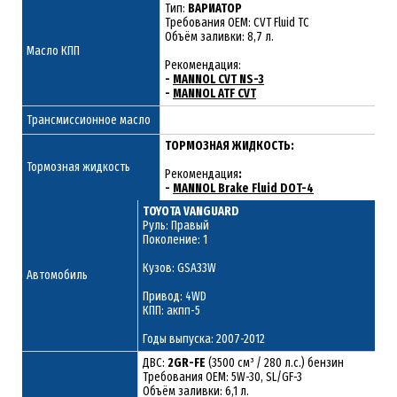
Тип:
ВАРИАТОР
Требования OEM: CVT Fluid TC
Объём заливки: 8,7 л.
Масло КПП
Рекомендация:
-
MANNOL CVT NS-3
-
MANNOL ATF CVT
Трансмиссионное масло
ТОРМОЗНАЯ ЖИДКОСТЬ:
Тормозная жидкость
Рекомендация
:
-
MANNOL Brake Fluid DOT-4
TOYOTA VANGUARD
Руль: Правый
Поколение: 1
Кузов: GSA33W
Автомобиль
Привод: 4WD
КПП: акпп-5
Годы выпуска: 2007-2012
ДВС:
2GR-FE
(3500 см³ / 280 л.с.) бензин
Требования ОЕМ: 5W-30, SL/GF-3
Объём заливки: 6,1 л.