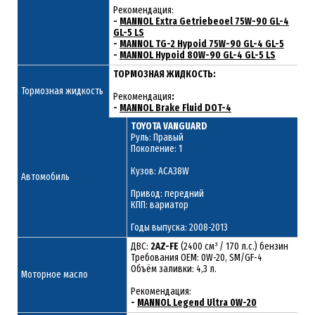
Рекомендация:
-
MANNOL Extra Getriebeoel 75W-90 GL-4
GL-5 LS
-
MANNOL TG-2 Hypoid 75W-90 GL-4 GL-5
-
MANNOL Hypoid 80W-90 GL-4 GL-5 LS
ТОРМОЗНАЯ ЖИДКОСТЬ:
Тормозная жидкость
Рекомендация
:
-
MANNOL Brake Fluid DOT-4
TOYOTA VANGUARD
Руль: Правый
Поколение: 1
Кузов: ACA38W
Автомобиль
Привод: передний
КПП: вариатор
Годы выпуска: 2008-2013
ДВС:
2AZ-FE
(2400 см³ / 170 л.с.) бензин
Требования ОЕМ: 0W-20, SM/GF-4
Объём заливки: 4,3 л.
Моторное масло
Рекомендация:
-
MANNOL Legend Ultra 0W-20