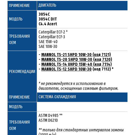
ДВИГАТЕЛЬ
ПРИМЕНЕНИЕ
3054C
МОДЕЛЬ
3054C DIT
C4.4 Acert
Caterpillar ECF-2 *
ТРЕБОВАНИЯ
Caterpillar ECF-3
SAE 15W-40
ОЕМ
SAE 10W-30
-
MANNOL TS-21 SHPD 10W-30 (код 7121)
-
MANNOL TS-20 SHPD 10W-30 (код 7120)
-
MANNOL TS-14 UHPD 15W-40 (код 7114)
-
MANNOL TS-12 SHPD 10W-30
(код 7112) *
РЕКОМЕНДАЦИИ
* не рекомендуется к использованию в
двигателях, оснащенных сажевым фильтром.
СИСТЕМА ОХЛАЖДЕНИЯ
ПРИМЕНЕНИЕ
МОДЕЛЬ
ASTM D4985 **
ASTM D6210
ТРЕБОВАНИЯ
ОЕМ
** только для стандартных интервалов замены
(3000 м/ч)