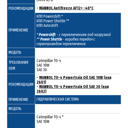
-
MANNOL Antifreeze AF12+ -40°C
РЕКОМЕНДАЦИИ
КПП Powershift *
КПП Power Shuttle **
КПП Autoshift
ПРИМЕНЕНИЕ
*
Powershift
- с переключением под нагрузкой
**
Power Shuttle
- коробка передач с
сервоприводом переключения
МОДЕЛЬ
Caterpillar TO-4
ТРЕБОВАНИЯ
SAE 10W
ОЕМ
SAE 30
-
MANNOL TO-4 Powertrain Oil SAE 10W (код
2601)
РЕКОМЕНДАЦИИ
-
MANNOL TO-4 Powertrain Oil SAE 30 (код
2602)
ГИДРАВЛИЧЕСКАЯ СИСТЕМА
ПРИМЕНЕНИЕ
МОДЕЛЬ
Caterpillar TO-4 *
SAE 10W