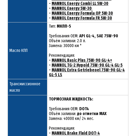
-
MANNOL Energy Combi LL 5W-30
-
MANNOL Energy 5W-30
-
MANNOL Energy Formula OP 5W-30
-
MANNOL Energy Formula FR 5W-30
Тип:
МКПП-5
Требования OEM:
API GL-4, SAE 75W-90
Объём заливки: 2.0 л.
Замена: 30000 км *
Масло КПП
Рекомендация:
-
MANNOL Basic Plus 75W-90 GL-4+
-
MANNOL TG-2 Hypoid 75W-90 GL-4 GL-5
-
MANNOL Extra Getriebeoel 75W-90 GL-4
GL-5 LS
Трансмиссионное
масло
ТОРМОЗНАЯ ЖИДКОСТЬ:
Требования OEM:
DOT4
Объём заливки:
до отметки MAX
Замена: 40000 км/ 24 мес.
Рекомендация:
-
MANNOL Brake Fluid DOT-4