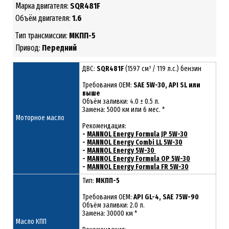
Марка двигателя:
SQR481F
Объём двигателя:
1.6
Тип трансмиссии:
МКПП-5
Привод:
Передний
ДВС:
SQR481F
(1597 см³ / 119 л.с.) бензин
Требования ОЕМ:
SAE 5W-30, API SL или
выше
Объём заливки: 4.0 ± 0.5 л.
Замена: 5000 км или 6 мес. *
Моторное масло
Рекомендация:
-
MANNOL Energy Formula JP 5W-30
-
MANNOL Energy Combi LL 5W-30
-
MANNOL Energy 5W-30
-
MANNOL Energy Formula OP 5W-30
-
MANNOL Energy Formula FR 5W-30
Тип:
МКПП-5
Требования OEM:
API GL-4, SAE 75W-90
Объём заливки: 2.0 л.
Замена: 30000 км *
Масло КПП