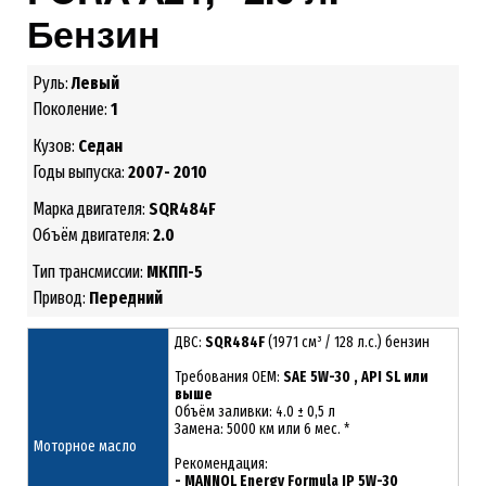
Бензин
Руль:
Левый
Поколение:
1
Кузов:
Седан
Годы выпуска:
2007- 2010
Марка двигателя:
SQR484F
Объём двигателя:
2.0
Тип трансмиссии:
МКПП-5
Привод:
Передний
ДВС:
SQR484F
(1971 см³ / 128 л.с.) бензин
Требования ОЕМ:
SAE 5W-30 , API SL или
выше
Объём заливки: 4.0 ± 0,5 л
Замена: 5000 км или 6 мес. *
Моторное масло
Рекомендация:
-
MANNOL Energy Formula JP 5W-30