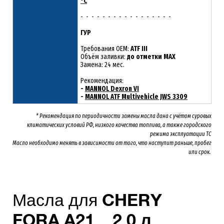
°C
- - - - - - - - - - - - - - - - -
ГУР
Требования OEM:
ATF III
Объём заливки:
до отметки MAX
Замена: 24 мес.
Рекомендация:
-
MANNOL Dexron VI
-
MANNOL ATF Multivehicle JWS 3309
* Рекомендация по периодичности замены масла дана с учётом суровых
климатических условий РФ, низкого качества топлива, а также городского
режима эксплуатации ТС
Масло необходимо менять
в зависимости от того, что наступит раньше, пробег
или срок.
Масла для
CHERY
FORA A21, 2.0 л.