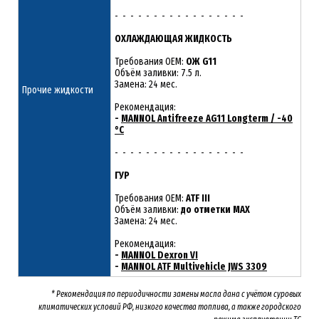
- - - - - - - - - - - - - - - - -
ОХЛАЖДАЮЩАЯ ЖИДКОСТЬ
Требования OEM:
ОЖ G11
Объём заливки: 7.5 л.
Замена: 24 мес.
Прочие жидкости
Рекомендация:
-
MANNOL Antifreeze AG11 Longterm / -40
°C
- - - - - - - - - - - - - - - - -
ГУР
Требования OEM:
ATF III
Объём заливки:
до отметки MAX
Замена: 24 мес.
Рекомендация:
-
MANNOL Dexron VI
-
MANNOL ATF Multivehicle JWS 3309
* Рекомендация по периодичности замены масла дана с учётом суровых
климатических условий РФ, низкого качества топлива, а также городского