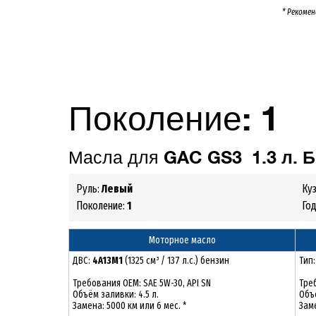
* Рекомен
Поколение:
1
Масла для
GAC GS3 1.3 л. 
Руль:
Левый
Ку
Поколение:
1
Го
Моторное масло
ДВС:
4A13M1
(1325 см³ / 137 л.с.) бензин
Тип
Требования ОЕМ: SAE 5W-30, API SN
Тре
Объём заливки: 4.5 л.
Объё
Замена: 5000 км или 6 мес. *
Заме