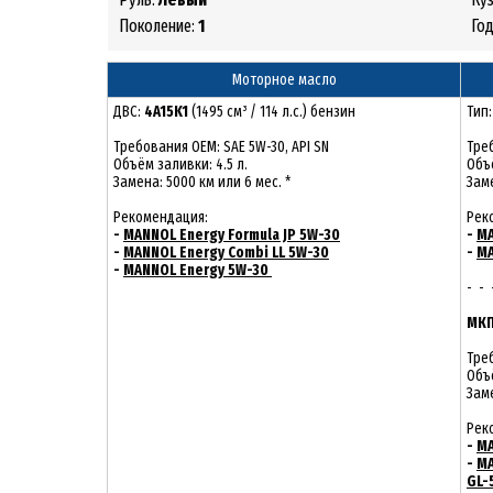
Поколение:
1
Го
Моторное масло
ДВС:
4A15K1
(1495 см³ / 114 л.с.) бензин
Тип
Требования ОЕМ: SAE 5W-30, API SN
Тре
Объём заливки: 4.5 л.
Объё
Замена: 5000 км или 6 мес. *
Заме
Рекомендация:
Рек
-
MANNOL Energy Formula JP 5W-30
-
MA
-
MANNOL Energy Combi LL 5W-30
-
MA
-
MANNOL Energy 5W-30
- - 
МКП
Треб
Объё
Заме
Рек
-
MA
-
MA
GL-