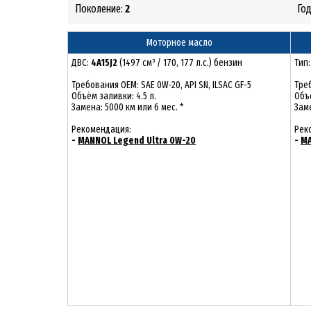
Поколение:
2
Го
Моторное масло
ДВС:
4A15J2
(1497 см³ / 170, 177 л.с.) бензин
Тип
Требования ОЕМ: SAE 0W-20, API SN, ILSAC GF-5
Треб
Объём заливки: 4.5 л.
Объё
Замена: 5000 км или 6 мес. *
Заме
Рекомендация:
Рек
-
MANNOL Legend Ultra 0W-20
-
MA