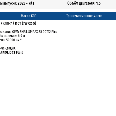
ды выпуска:
2023 - н/в
Объём двигателя:
1.5
Масло КПП
Трансмиссионное масло
:
РКПП-7 / DCT (7WF25G)
ования OEM: SHELL SPIRAX S5 DCT12 Plus
м заливки: 6.9 л.
на: 50000 км *
омендация:
NNOL DCT Fluid