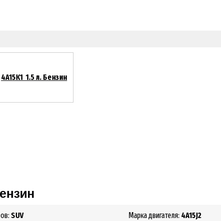
4A15K1 1.5 л. Бензин
Бензин
зов:
SUV
Марка двигателя:
4A15J2