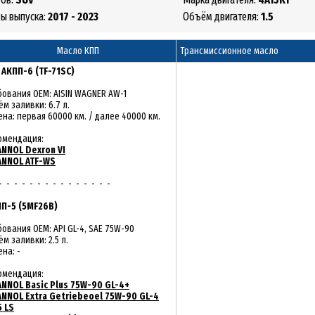
ды выпуска:
2017 - 2023
Объём двигателя:
1.5
Масло КПП
Трансмиссионное масло
:
АКПП-6 (TF-71SC)
бования OEM: AISIN WAGNER AW-1
м заливки: 6.7 л.
на: первая 60000 км. / далее 40000 км.
омендация:
NNOL Dexron VI
NNOL ATF-WS
- - - - - - - - - - - - - - -
П-5 (5MF26B)
ования OEM: API GL-4, SAE 75W-90
м заливки: 2.5 л.
на: -
омендация:
NNOL Basic Plus 75W-90 GL-4+
NNOL Extra Getriebeoel 75W-90 GL-4
5 LS