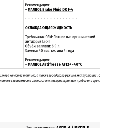
Рекомендация:
-
MANNOL Brake Fluid DOT-4
- - - - - - - - - - - - - - - - -
ОХЛАЖДАЮЩАЯ ЖИДКОСТЬ
Требования OEM: Полностью органический
антифриз LEC-II
Объём заливки: 6.9 л.
Замена: 40 тыс. км. или 4 года
Рекомендация:
-
MANNOL Antifreeze AF12+ -40°C
низкого качества топлива, а также городского режима эксплуатации ТС
 менять
в зависимости от того, что наступит раньше, пробег или срок.
Тип трансмиссии:
АКПП-6 / МКПП-5