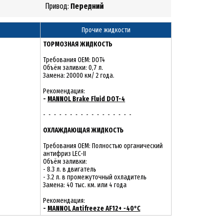
Привод:
Передний
Прочие жидкости
ТОРМОЗНАЯ ЖИДКОСТЬ
Требования OEM: DOT4
Объём заливки: 0,7 л.
Замена: 20000 км/ 2 года.
Рекомендация:
-
MANNOL Brake Fluid DOT-4
- - - - - - - - - - - - - - - - -
ОХЛАЖДАЮЩАЯ ЖИДКОСТЬ
Требования OEM: Полностью органический
антифриз LEC-II
Объём заливки:
- 8.3 л. в двигатель
- 3.2 л. в промежуточный охладитель
Замена: 40 тыс. км. или 4 года
Рекомендация:
-
MANNOL Antifreeze AF12+ -40°C