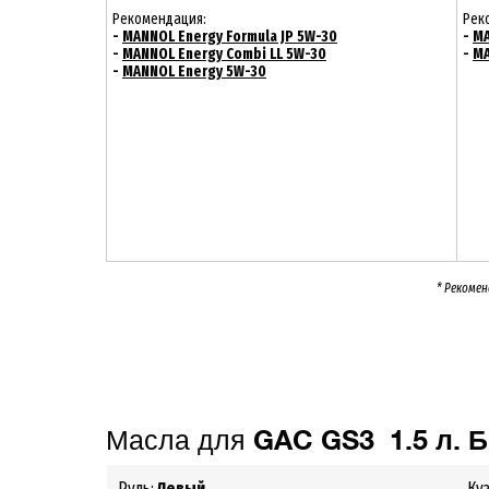
Рекомендация:
Рек
-
MANNOL Energy Formula JP 5W-30
-
MA
-
MANNOL Energy Combi LL 5W-30
-
MA
-
MANNOL Energy 5W-30
* Рекомен
Масла для
GAC GS3 1.5 л. 
Руль:
Левый
Ку