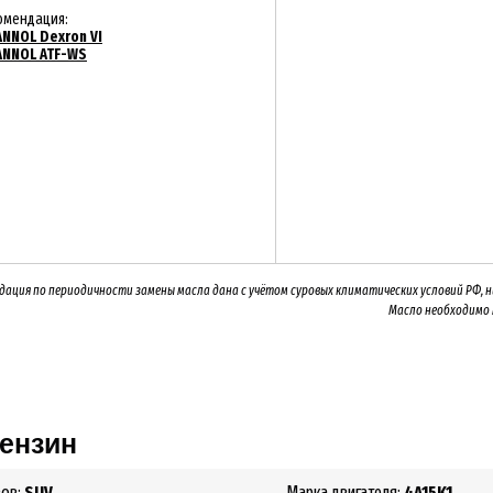
омендация:
NNOL Dexron VI
NNOL ATF-WS
дация по периодичности замены масла дана с учётом суровых климатических условий РФ, 
Масло необходимо
Бензин
зов:
SUV
Марка двигателя:
4A15K1