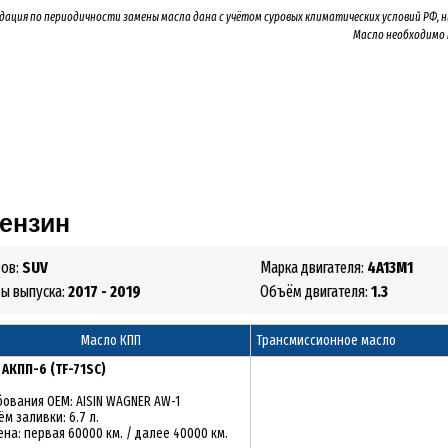
дация по периодичности замены масла дана с учётом суровых климатических условий РФ, 
Масло необходимо
Бензин
зов:
SUV
Марка двигателя:
4A13M1
ды выпуска:
2017 - 2019
Объём двигателя:
1.3
Масло КПП
Трансмиссионное масло
:
АКПП-6 (TF-71SC)
бования OEM: AISIN WAGNER AW-1
м заливки: 6.7 л.
на: первая 60000 км. / далее 40000 км.