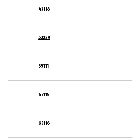
43118
53229
55111
65115
65116