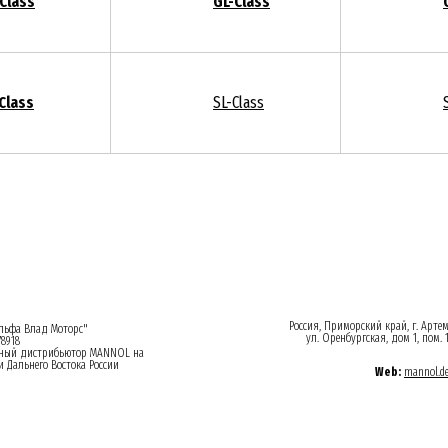
Class
GL-Class
Class
SL-Class
Россия, Приморский край, г. Арте
ьфа Влад Моторс"
ул. Оренбургская, дом 1, пом. 
8918
ный дистрибьютор MANNOL на
 Дальнего Востока России
Web:
mannol.d