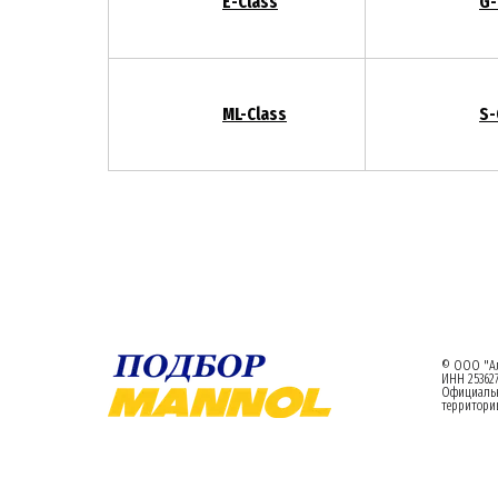
E-Class
G-
ML-Class
S-
© ООО "Ал
ИНН 253627
Официаль
территории