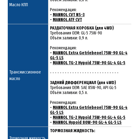
Масло КПП
Рекомендация:
-
MANNOL CVT NS-3
-
MANNOL ATF CVT
РАЗДАТОЧНАЯ КОРОБКА (для 4WD)
Требования ОЕМ: GL-5 75W-90
Объём заливки: 0,9 л.
Рекомендация:
-
MANNOL Extra Getriebeoel 75W-90 GL-4
GL-5 LS
-
MANNOL TG-2 Hypoid 75W-90 GL-4 GL-5
Трансмиссионное
- - - - - - - - - - - - - - - - - - - - - - - - - - - -
масло
ЗАДНИЙ ДИФФЕРЕНЦИАЛ (для 4WD)
Требования ОЕМ: SAE 85W-90, API GL-5
Объём заливки: 0,5 л.
Рекомендация:
-
MANNOL Extra Getriebeoel 75W-90 GL-4
GL-5 LS
-
MANNOL TG-2 Hypoid 75W-90 GL-4 GL-5
-
MANNOL Hypoid 80W-90 GL-4 GL-5 LS
ТОРМОЗНАЯ ЖИДКОСТЬ:
Тормозная жидкость