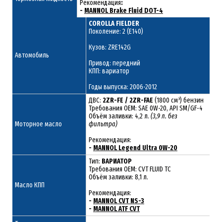
Рекомендация
:
-
MANNOL Brake Fluid DOT-4
COROLLA FIELDER
Поколение: 2 (E140)
Кузов: ZRE142G
Автомобиль
Привод: передний
КПП: вариатор
Годы выпуска: 2006-2012
ДВС:
2ZR-FE / 2ZR-FAE
(1800 см³) бензин
Требования ОЕМ: SAE 0W-20, API SM/GF-4
Объём заливки: 4,2 л.
(3,9 л. без
Моторное масло
фильтра)
Рекомендация:
-
MANNOL Legend Ultra 0W-20
Тип:
ВАРИАТОР
Требования OEM: CVT FLUID TC
Объём заливки: 8,1 л.
Масло КПП
Рекомендация:
-
MANNOL CVT NS-3
-
MANNOL ATF CVT