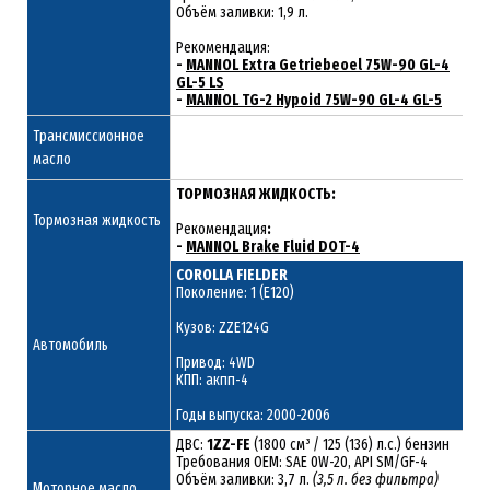
Объём заливки: 1,9 л.
Рекомендация:
-
MANNOL Extra Getriebeoel 75W-90 GL-4
GL-5 LS
-
MANNOL TG-2 Hypoid 75W-90 GL-4 GL-5
Трансмиссионное
масло
ТОРМОЗНАЯ ЖИДКОСТЬ:
Тормозная жидкость
Рекомендация
:
-
MANNOL Brake Fluid DOT-4
COROLLA FIELDER
Поколение: 1 (E120)
Кузов: ZZE124G
Автомобиль
Привод: 4WD
КПП: акпп-4
Годы выпуска: 2000-2006
ДВС:
1ZZ-FE
(1800 см³ / 125 (136) л.с.) бензин
Требования ОЕМ: SAE 0W-20, API SM/GF-4
Объём заливки: 3,7 л.
(3,5 л. без фильтра)
Моторное масло