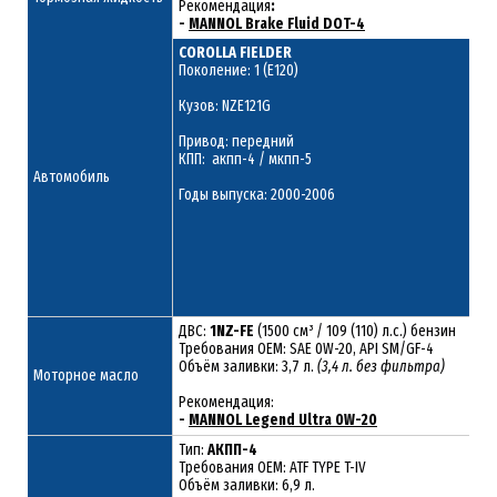
Рекомендация
:
-
MANNOL Brake Fluid DOT-4
COROLLA FIELDER
Поколение: 1 (E120)
Кузов: NZE121G
Привод: передний
КПП: акпп-4 / мкпп-5
Автомобиль
Годы выпуска: 2000-2006
ДВС:
1NZ-FE
(1500 см³ / 109 (110) л.с.) бензин
Требования ОЕМ: SAE 0W-20, API SM/GF-4
Объём заливки: 3,7 л.
(3,4 л. без фильтра)
Моторное масло
Рекомендация:
-
MANNOL Legend Ultra 0W-20
Тип:
АКПП-4
Требования OEM: ATF TYPE T-IV
Объём заливки: 6,9 л.