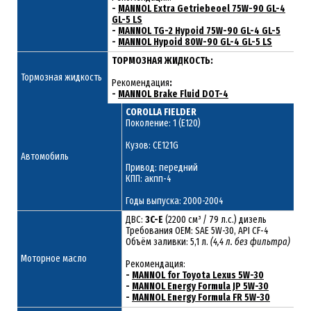
-
MANNOL Extra Getriebeoel 75W-90 GL-4
GL-5 LS
-
MANNOL TG-2 Hypoid 75W-90 GL-4 GL-5
-
MANNOL Hypoid 80W-90 GL-4 GL-5 LS
ТОРМОЗНАЯ ЖИДКОСТЬ:
Тормозная жидкость
Рекомендация
:
-
MANNOL Brake Fluid DOT-4
COROLLA FIELDER
Поколение: 1 (E120)
Кузов: CE121G
Автомобиль
Привод: передний
КПП: акпп-4
Годы выпуска: 2000-2004
ДВС:
3C-E
(2200 см³ / 79 л.с.) дизель
Требования ОЕМ: SAE 5W-30, API CF-4
Объём заливки: 5,1 л.
(4,4 л. без фильтра)
Моторное масло
Рекомендация:
-
MANNOL for Toyota Lexus 5W-30
-
MANNOL Energy Formula JP 5W-30
-
MANNOL Energy Formula FR 5W-30