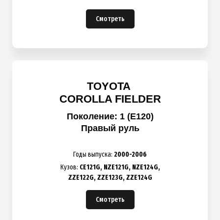
Смотреть
TOYOTA
COROLLA FIELDER
Поколение: 1 (E120)
Правый руль
Годы выпуска:
2000-2006
Кузов:
CE121G,
NZE121G,
NZE124G,
Z
ZE122G, ZZE123G,
ZZE124G
Смотреть