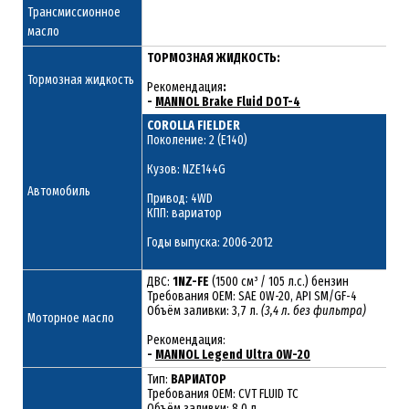
Трансмиссионное
масло
ТОРМОЗНАЯ ЖИДКОСТЬ:
Тормозная жидкость
Рекомендация
:
-
MANNOL Brake Fluid DOT-4
COROLLA FIELDER
Поколение: 2 (E140)
Кузов: NZE144G
Автомобиль
Привод: 4WD
КПП: вариатор
Годы выпуска: 2006-2012
ДВС:
1NZ-FE
(1500 см³ / 105 л.с.) бензин
Требования ОЕМ: SAE 0W-20, API SM/GF-4
Объём заливки: 3,7 л.
(3,4 л. без фильтра)
Моторное масло
Рекомендация:
-
MANNOL Legend Ultra 0W-20
Тип:
ВАРИАТОР
Требования OEM: CVT FLUID TC
Объём заливки: 8,0 л.