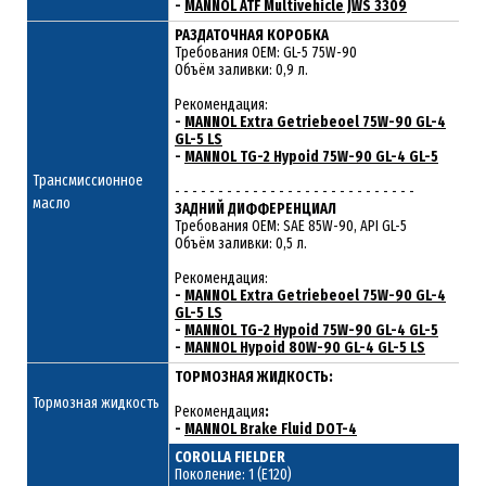
-
MANNOL ATF Multivehicle JWS 3309
РАЗДАТОЧНАЯ КОРОБКА
Требования ОЕМ: GL-5 75W-90
Объём заливки: 0,9 л.
Рекомендация:
-
MANNOL Extra Getriebeoel 75W-90 GL-4
GL-5 LS
-
MANNOL TG-2 Hypoid 75W-90 GL-4 GL-5
Трансмиссионное
- - - - - - - - - - - - - - - - - - - - - - - - - - - -
масло
ЗАДНИЙ ДИФФЕРЕНЦИАЛ
Требования ОЕМ: SAE 85W-90, API GL-5
Объём заливки: 0,5 л.
Рекомендация:
-
MANNOL Extra Getriebeoel 75W-90 GL-4
GL-5 LS
-
MANNOL TG-2 Hypoid 75W-90 GL-4 GL-5
-
MANNOL Hypoid 80W-90 GL-4 GL-5 LS
ТОРМОЗНАЯ ЖИДКОСТЬ:
Тормозная жидкость
Рекомендация
:
-
MANNOL Brake Fluid DOT-4
COROLLA FIELDER
Поколение: 1 (E120)