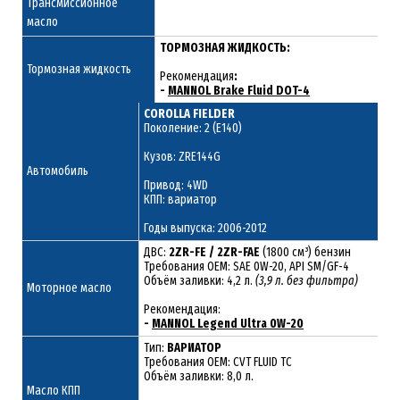
Трансмиссионное
масло
ТОРМОЗНАЯ ЖИДКОСТЬ:
Тормозная жидкость
Рекомендация
:
-
MANNOL Brake Fluid DOT-4
COROLLA FIELDER
Поколение: 2 (E140)
Кузов: ZRE144G
Автомобиль
Привод: 4WD
КПП: вариатор
Годы выпуска: 2006-2012
ДВС:
2ZR-FE / 2ZR-FAE
(1800 см³) бензин
Требования ОЕМ: SAE 0W-20, API SM/GF-4
Объём заливки: 4,2 л.
(3,9 л. без фильтра)
Моторное масло
Рекомендация:
-
MANNOL Legend Ultra 0W-20
Тип:
ВАРИАТОР
Требования OEM: CVT FLUID TC
Объём заливки: 8,0 л.
Масло КПП