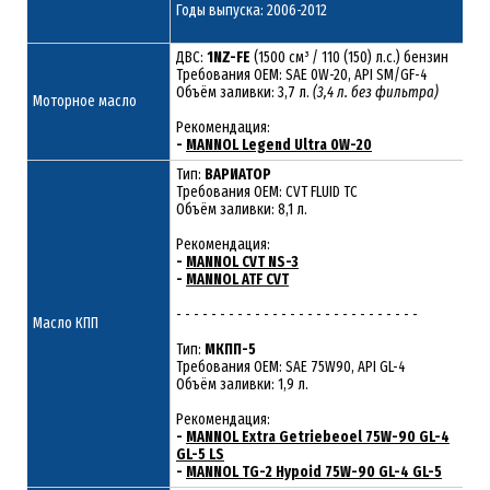
Годы выпуска: 2006-2012
ДВС:
1NZ-FE
(1500 см³ / 110 (150) л.с.) бензин
Требования ОЕМ: SAE 0W-20, API SM/GF-4
Объём заливки: 3,7 л.
(3,4 л. без фильтра)
Моторное масло
Рекомендация:
-
MANNOL Legend Ultra 0W-20
Тип:
ВАРИАТОР
Требования OEM: CVT FLUID TC
Объём заливки: 8,1 л.
Рекомендация:
-
MANNOL CVT NS-3
-
MANNOL ATF CVT
- - - - - - - - - - - - - - - - - - - - - - - - - - - -
Масло КПП
Тип:
МКПП-5
Требования OEM: SAE 75W90, API GL-4
Объём заливки: 1,9 л.
Рекомендация:
-
MANNOL Extra Getriebeoel 75W-90 GL-4
GL-5 LS
-
MANNOL TG-2 Hypoid 75W-90 GL-4 GL-5