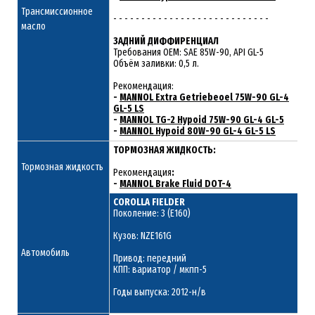
Трансмиссионное
- - - - - - - - - - - - - - - - - - - - - - - - - - - -
масло
ЗАДНИЙ ДИФФИРЕНЦИАЛ
Требования ОЕМ: SAE 85W-90, API GL-5
Объём заливки: 0,5 л.
Рекомендация:
-
MANNOL Extra Getriebeoel 75W-90 GL-4
GL-5 LS
-
MANNOL TG-2 Hypoid 75W-90 GL-4 GL-5
-
MANNOL Hypoid 80W-90 GL-4 GL-5 LS
ТОРМОЗНАЯ ЖИДКОСТЬ:
Тормозная жидкость
Рекомендация
:
-
MANNOL Brake Fluid DOT-4
COROLLA FIELDER
Поколение: 3 (E160)
Кузов: NZE161G
Автомобиль
Привод: передний
КПП: вариатор / мкпп-5
Годы выпуска: 2012-н/в