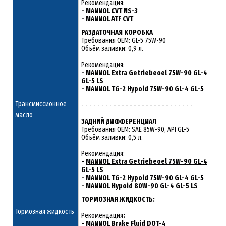
Рекомендация:
-
MANNOL CVT NS-3
-
MANNOL ATF CVT
РАЗДАТОЧНАЯ КОРОБКА
Требования ОЕМ: GL-5 75W-90
Объём заливки: 0,9 л.
Рекомендация:
-
MANNOL Extra Getriebeoel 75W-90 GL-4
GL-5 LS
-
MANNOL TG-2 Hypoid 75W-90 GL-4 GL-5
Трансмиссионное
- - - - - - - - - - - - - - - - - - - - - - - - - - - -
масло
ЗАДНИЙ ДИФФЕРЕНЦИАЛ
Требования ОЕМ: SAE 85W-90, API GL-5
Объём заливки: 0,5 л.
Рекомендация:
-
MANNOL Extra Getriebeoel 75W-90 GL-4
GL-5 LS
-
MANNOL TG-2 Hypoid 75W-90 GL-4 GL-5
-
MANNOL Hypoid 80W-90 GL-4 GL-5 LS
ТОРМОЗНАЯ ЖИДКОСТЬ:
Тормозная жидкость
Рекомендация
:
-
MANNOL Brake Fluid DOT-4