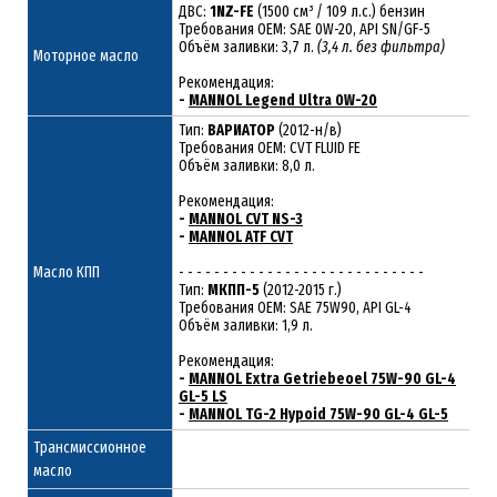
ДВС:
1NZ-FE
(1500 см³ / 109 л.с.) бензин
Требования ОЕМ: SAE 0W-20, API SN/GF-5
Объём заливки: 3,7 л.
(3,4 л. без фильтра)
Моторное масло
Рекомендация:
-
MANNOL Legend Ultra 0W-20
Тип:
ВАРИАТОР
(2012-н/в)
Требования OEM: CVT FLUID FE
Объём заливки: 8,0 л.
Рекомендация:
-
MANNOL CVT NS-3
-
MANNOL ATF CVT
Масло КПП
- - - - - - - - - - - - - - - - - - - - - - - - - - - -
Тип:
МКПП-5
(2012-2015 г.)
Требования OEM: SAE 75W90, API GL-4
Объём заливки: 1,9 л.
Рекомендация:
-
MANNOL Extra Getriebeoel 75W-90 GL-4
GL-5 LS
-
MANNOL TG-2 Hypoid 75W-90 GL-4 GL-5
Трансмиссионное
масло