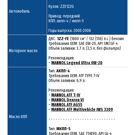
Кузов: ZZE122G
Автомобиль
Привод: передний
КПП: акпп-4 / мкпп-5
Годы выпуска: 2000-2006
ДВС:
1ZZ-FE
(1800 см³ / 132 (136) л.с.) бензин
Требования ОЕМ: SAE 0W-20, API SM/GF-4
Объём заливки: 3,7 л.
(3,5 л. без фильтра)
Моторное масло
Рекомендация:
-
MANNOL Legend Ultra 0W-20
Тип:
АКПП-4
Требования OEM: ATF TYPE T-IV
Объём заливки: 6,9 л.
Рекомендация:
-
MANNOL ATF T-IV
-
MANNOL Dexron VI
-
MANNOL ATF AG55
-
MANNOL ATF Multivehicle JWS 3309
Масло КПП
- - - - - - - - - - - - - - - - - - - - - - - - - - - -
Тип:
МКПП-5
Требования OEM: SAE 75W90, API GL-4