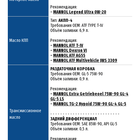
Рекомендация:
-
MANNOL Legend Ultra 0W-20
Тип:
АКПП-4
Требования OEM: ATF TYPE T-IV
Объём заливки: 6,9 л.
Масло КПП
Рекомендация:
-
MANNOL ATF T-IV
-
MANNOL Dexron VI
-
MANNOL ATF AG55
-
MANNOL ATF Multivehicle JWS 3309
РАЗДАТОЧНАЯ КОРОБКА
Требования ОЕМ: GL-5 75W-90
Объём заливки: 0,9 л.
Рекомендация:
-
MANNOL Extra Getriebeoel 75W-90 GL-4
GL-5 LS
-
MANNOL TG-2 Hypoid 75W-90 GL-4 GL-5
Трансмиссионное
- - - - - - - - - - - - - - - - - - - - - - - - - - - -
масло
ЗАДНИЙ ДИФФЕРЕНЦИАЛ
Требования ОЕМ: SAE 85W-90, API GL-5
Объём заливки: 0,5 л.
Рекомендация: