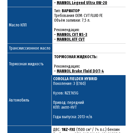
-
MANNOL Legend Ultra 0W-20
Тип:
ВАРИАТОР
Требования OEM: CVT FLUID FE
Объём заливки: 7,5 л.
Масло КПП
Рекомендация:
-
MANNOL CVT NS-3
-
MANNOL ATF CVT
Трансмиссионное масло
ТОРМОЗНАЯ ЖИДКОСТЬ:
Тормозная жидкость
Рекомендация
:
-
MANNOL Brake Fluid DOT-4
COROLLA FIELDER HYBRID
Поколение: 3 (E160)
Кузов: NZE165G
Автомобиль
Привод: передний
КПП: акпп-HVT
Годы выпуска: 2013-н/в
ДВС:
1NZ-FXE
(1500 см³ / 74 л.с.) бензин