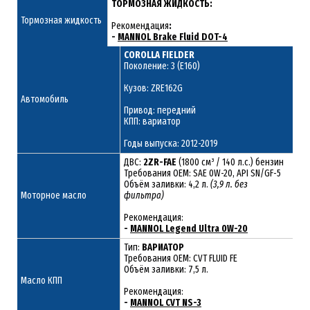
ТОРМОЗНАЯ ЖИДКОСТЬ:
Тормозная жидкость
Рекомендация
:
-
MANNOL Brake Fluid DOT-4
COROLLA FIELDER
Поколение: 3 (E160)
Кузов: ZRE162G
Автомобиль
Привод: передний
КПП: вариатор
Годы выпуска: 2012-2019
ДВС:
2ZR-FAE
(1800 см³ / 140 л.с.) бензин
Требования ОЕМ: SAE 0W-20, API SN/GF-5
Объём заливки: 4,2 л.
(3,9 л. без
Моторное масло
фильтра)
Рекомендация:
-
MANNOL Legend Ultra 0W-20
Тип:
ВАРИАТОР
Требования OEM: CVT FLUID FE
Объём заливки: 7,5 л.
Масло КПП
Рекомендация:
-
MANNOL CVT NS-3