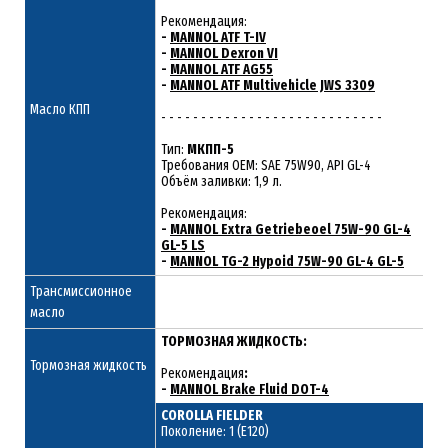
Рекомендация:
-
MANNOL ATF T-IV
-
MANNOL Dexron VI
-
MANNOL ATF AG55
-
MANNOL ATF Multivehicle JWS 3309
Масло КПП
- - - - - - - - - - - - - - - - - - - - - - - - - - - -
Тип:
МКПП-5
Требования OEM: SAE 75W90, API GL-4
Объём заливки: 1,9 л.
Рекомендация:
-
MANNOL Extra Getriebeoel 75W-90 GL-4
GL-5 LS
-
MANNOL TG-2 Hypoid 75W-90 GL-4 GL-5
Трансмиссионное
масло
ТОРМОЗНАЯ ЖИДКОСТЬ:
Тормозная жидкость
Рекомендация
:
-
MANNOL Brake Fluid DOT-4
COROLLA FIELDER
Поколение: 1 (E120)