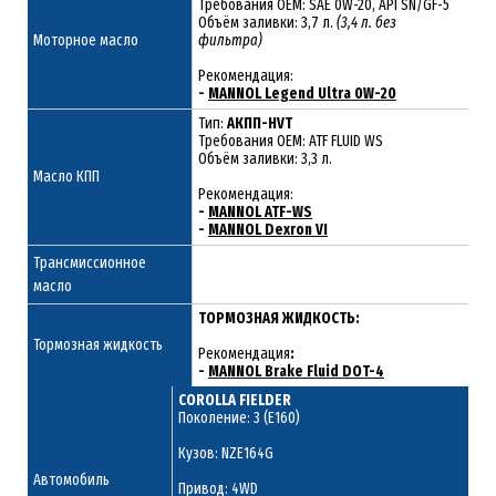
Требования ОЕМ: SAE 0W-20, API SN/GF-5
Объём заливки: 3,7 л.
(3,4 л. без
Моторное масло
фильтра)
Рекомендация:
-
MANNOL Legend Ultra 0W-20
Тип:
АКПП-HVT
Требования OEM: ATF FLUID WS
Объём заливки: 3,3 л.
Масло КПП
Рекомендация:
-
MANNOL ATF-WS
-
MANNOL Dexron VI
Трансмиссионное
масло
ТОРМОЗНАЯ ЖИДКОСТЬ:
Тормозная жидкость
Рекомендация
:
-
MANNOL Brake Fluid DOT-4
COROLLA FIELDER
Поколение: 3 (E160)
Кузов: NZE164G
Автомобиль
Привод: 4WD