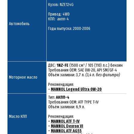
Кузов: NZE124G
Привод: 4WD
КПП: акпп-4
Автомобиль
Годы выпуска: 2000-2006
ДВС:
1NZ-FE
(1500 см³ / 105 (110) л.с.) бензин
Требования ОЕМ: SAE 0W-20, API SM/GF-4
Объём заливки: 3,7 л.
(3,4 л. без фильтра)
Моторное масло
Рекомендация:
-
MANNOL Legend Ultra 0W-20
Тип:
АКПП-4
Требования OEM: ATF TYPE T-IV
Объём заливки: 6,9 л.
Масло КПП
Рекомендация:
-
MANNOL ATF T-IV
-
MANNOL Dexron VI
-
MANNOL ATF AG55