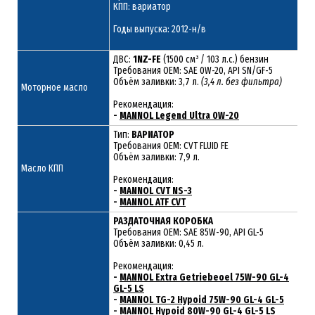
КПП: вариатор
Годы выпуска: 2012-н/в
ДВС:
1NZ-FE
(1500 см³ / 103 л.с.) бензин
Требования ОЕМ: SAE 0W-20, API SN/GF-5
Объём заливки: 3,7 л.
(3,4 л. без фильтра)
Моторное масло
Рекомендация:
-
MANNOL Legend Ultra 0W-20
Тип:
ВАРИАТОР
Требования OEM: CVT FLUID FE
Объём заливки: 7,9 л.
Масло КПП
Рекомендация:
-
MANNOL CVT NS-3
-
MANNOL ATF CVT
РАЗДАТОЧНАЯ КОРОБКА
Требования ОЕМ: SAE 85W-90, API GL-5
Объём заливки: 0,45 л.
Рекомендация:
-
MANNOL Extra Getriebeoel 75W-90 GL-4
GL-5 LS
-
MANNOL TG-2 Hypoid 75W-90 GL-4 GL-5
-
MANNOL Hypoid 80W-90 GL-4 GL-5 LS