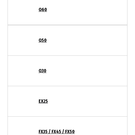
Q60
Q50
Q30
EX25
FX35 / FX45 / FX50