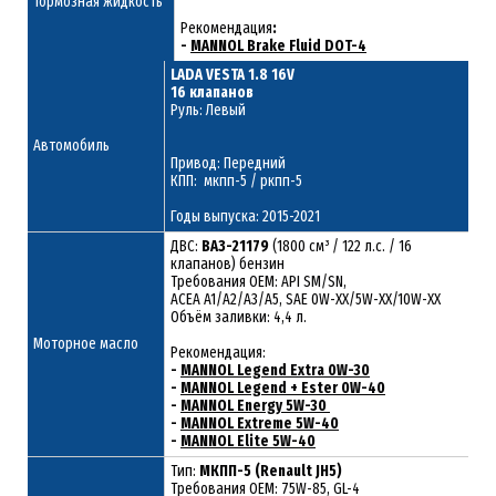
Тормозная жидкость
Рекомендация
:
-
MANNOL Brake Fluid DOT-4
LADA VESTA 1.8 16V
16 клапанов
Руль: Левый
Автомобиль
Привод: Передний
КПП: мкпп-5 / ркпп-5
Годы выпуска: 2015-2021
ДВС:
ВАЗ-21179
(1800 см³ / 122 л.с. / 16
клапанов) бензин
Требования ОЕМ: API SM/SN,
ACEA A1/A2/A3/A5, SAE 0W-XX/5W-XX/10W-XX
Объём заливки: 4,4 л.
Моторное масло
Рекомендация:
-
MANNOL Legend Extra 0W-30
-
MANNOL Legend + Ester 0W-40
-
MANNOL Energy 5W-30
-
MANNOL Extreme 5W-40
-
MANNOL Elite 5W-40
Тип:
МКПП-5 (Renault JH5)
Требования OEM: 75W-85, GL-4